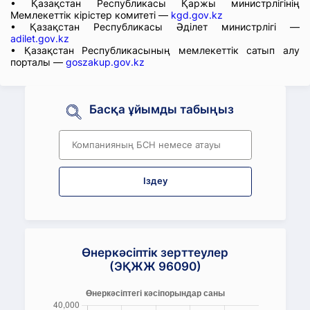
• Қазақстан Республикасы Қаржы министрлігінің
Мемлекеттік кірістер комитеті —
kgd.gov.kz
• Қазақстан Республикасы Әділет министрлігі —
adilet.gov.kz
• Қазақстан Республикасының мемлекеттік сатып алу
порталы —
goszakup.gov.kz
Басқа ұйымды табыңыз
Іздеу
Өнеркәсіптік зерттеулер
(ЭҚЖЖ 96090)