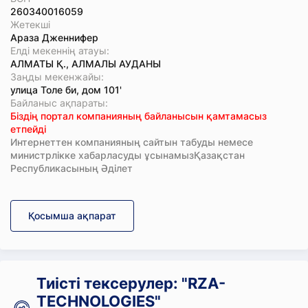
260340016059
Жетекші
Араза Дженнифер
Елді мекеннің атауы:
АЛМАТЫ Қ., АЛМАЛЫ АУДАНЫ
Заңды мекенжайы:
улица Толе би, дом 101'
Байланыс ақпараты:
Біздің портал компанияның байланысын қамтамасыз
етпейді
Интернеттен компанияның сайтын табуды немесе
министрлікке хабарласуды ұсынамызҚазақстан
Республикасының Әділет
Қосымша ақпарат
Тиісті тексерулер: "RZA-
TECHNOLOGIES"