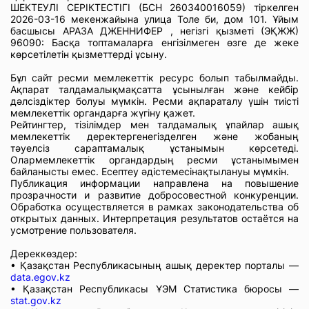
ШЕКТЕУЛІ СЕРІКТЕСТІГІ (БСН 260340016059) тіркелген
2026-03-16 мекенжайына улица Толе би, дом 101. Ұйым
басшысы АРАЗА ДЖЕННИФЕР , негізгі қызметі (ЭҚЖЖ)
96090: Басқа топтамаларға енгізілмеген өзге де жеке
көрсетілетін қызметтерді ұсыну.
Бұл сайт ресми мемлекеттік ресурс болып табылмайды.
Ақпарат талдамалықмақсатта ұсынылған және кейбір
дәлсіздіктер болуы мүмкін. Ресми ақпараталу үшін тиісті
мемлекеттік органдарға жүгіну қажет.
Рейтингтер, тізілімдер мен талдамалық ұпайлар ашық
мемлекеттік деректергенегізделген және жобаның
тәуелсіз сараптамалық ұстанымын көрсетеді.
Олармемлекеттік органдардың ресми ұстанымымен
байланысты емес. Есептеу әдістемесінақтылануы мүмкін.
Публикация информации направлена на повышение
прозрачности и развитие добросовестной конкуренции.
Обработка осуществляется в рамках законодательства об
открытых данных. Интерпретация результатов остаётся на
усмотрение пользователя.
Дереккөздер:
• Қазақстан Республикасының ашық деректер порталы —
data.egov.kz
• Қазақстан Республикасы ҰЭМ Статистика бюросы —
stat.gov.kz