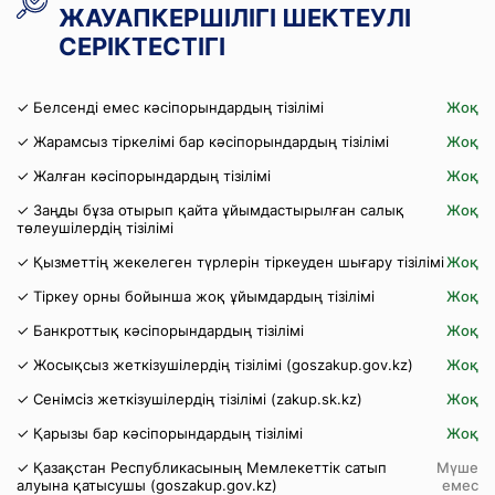
ЖАУАПКЕРШІЛІГІ ШЕКТЕУЛІ
СЕРІКТЕСТІГІ
✓ Белсенді емес кәсіпорындардың тізілімі
Жоқ
✓ Жарамсыз тіркелімі бар кәсіпорындардың тізілімі
Жоқ
✓ Жалған кәсіпорындардың тізілімі
Жоқ
✓ Заңды бұза отырып қайта ұйымдастырылған салық
Жоқ
төлеушілердің тізілімі
✓ Қызметтің жекелеген түрлерін тіркеуден шығару тізілімі
Жоқ
✓ Тіркеу орны бойынша жоқ ұйымдардың тізілімі
Жоқ
✓ Банкроттық кәсіпорындардың тізілімі
Жоқ
✓ Жосықсыз жеткізушілердің тізілімі (goszakup.gov.kz)
Жоқ
✓ Сенімсіз жеткізушілердің тізілімі (zakup.sk.kz)
Жоқ
✓ Қарызы бар кәсіпорындардың тізілімі
Жоқ
✓ Қазақстан Республикасының Мемлекеттік сатып
Мүше
алуына қатысушы (goszakup.gov.kz)
емес