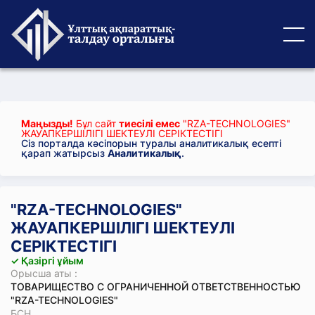
Маңызды!
Бұл сайт
тиесілі емес
"RZA-TECHNOLOGIES"
ЖАУАПКЕРШІЛІГІ ШЕКТЕУЛІ СЕРІКТЕСТІГІ
Сіз порталда кәсіпорын туралы аналитикалық есепті
қарап жатырсыз
Аналитикалық
.
"RZA-TECHNOLOGIES"
ЖАУАПКЕРШІЛІГІ ШЕКТЕУЛІ
СЕРІКТЕСТІГІ
✓ Қазіргі ұйым
Орысша аты :
ТОВАРИЩЕСТВО С ОГРАНИЧЕННОЙ ОТВЕТСТВЕННОСТЬЮ
"RZA-TECHNOLOGIES"
БСН