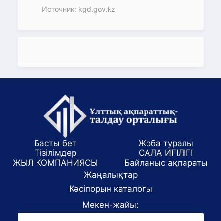
Источник: kgd.gov.kz
Басты бет
Жоба туралы
Тізілімдер
САЛА ИГІЛІГІ
ЖЫЛ КОМПАНИЯСЫ
Байланыс ақпараты
Жаңалықтар
Кәсіпорын каталогы
Мекен-жайы:
Алматы қаласы, ул. Маркова 61/1