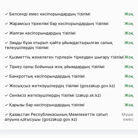
✓ Белсенді емес кәсіпорындардың тізілімі
Жоқ
✓ Жарамсыз тіркелімі бар кәсіпорындардың тізілімі
Жоқ
✓ Жалған кәсіпорындардың тізілімі
Жоқ
✓ Заңды бұза отырып қайта ұйымдастырылған салық
Жоқ
төлеушілердің тізілімі
✓ Қызметтің жекелеген түрлерін тіркеуден шығару тізілімі
Жоқ
✓ Тіркеу орны бойынша жоқ ұйымдардың тізілімі
Жоқ
✓ Банкроттық кәсіпорындардың тізілімі
Жоқ
✓ Жосықсыз жеткізушілердің тізілімі (goszakup.gov.kz)
Жоқ
✓ Сенімсіз жеткізушілердің тізілімі (zakup.sk.kz)
Жоқ
✓ Қарызы бар кәсіпорындардың тізілімі
Жоқ
✓ Қазақстан Республикасының Мемлекеттік сатып
Мүше
алуына қатысушы (goszakup.gov.kz)
емес