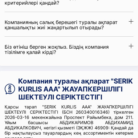
критерийлері қандай?
Компанияның салық берешегі туралы ақпарат
қаншалықты жиі жаңартылып отырады?
Біз өтініш берген жоқпыз. Біздің компания
тізілімге қалай кірді?
Компания туралы ақпарат "SERIK
KURLIS ААА" ЖАУАПКЕРШІЛІГІ
ШЕКТЕУЛІ СЕРІКТЕСТІГІ
Қарсы тарап "SERIK KURLIS ААА" ЖАУАПКЕРШІЛІГІ
ШЕКТЕУЛІ СЕРІКТЕСТІГІ (БСН 260340016346) тіркелген
2026-03-16 мекенжайына Проспект Райымбека, дом 211.
Ұйым басшысы АБДИКАРИМОВ АБДИХАМИД
АБДИКАЛКОВИЧ, негізгі қызметі (ЭҚЖЖ) 46909: Қандай да
бір нақтылаусыз тауарлардың кең ассортиментін көтерме