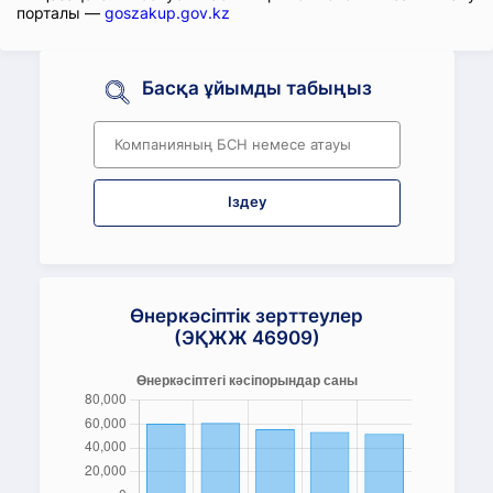
порталы —
goszakup.gov.kz
Басқа ұйымды табыңыз
Іздеу
Өнеркәсіптік зерттеулер
(ЭҚЖЖ 46909)