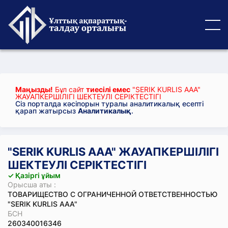
Маңызды!
Бұл сайт
тиесілі емес
"SERIK KURLIS ААА"
ЖАУАПКЕРШІЛІГІ ШЕКТЕУЛІ СЕРІКТЕСТІГІ
Сіз порталда кәсіпорын туралы аналитикалық есепті
қарап жатырсыз
Аналитикалық
.
"SERIK KURLIS ААА" ЖАУАПКЕРШІЛІГІ
ШЕКТЕУЛІ СЕРІКТЕСТІГІ
✓ Қазіргі ұйым
Орысша аты :
ТОВАРИЩЕСТВО С ОГРАНИЧЕННОЙ ОТВЕТСТВЕННОСТЬЮ
"SERIK KURLIS ААА"
БСН
260340016346