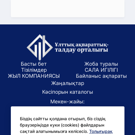
Басты бет
Жоба туралы
Тізілімдер
САЛА ИГІЛІГІ
ЖЫЛ КОМПАНИЯСЫ
Байланыс ақпараты
Жаңалықтар
Кәсіпорын каталогы
Мекен-жайы:
Алматы қаласы, ул. Маркова 61/1
Біздің сайтты қолдана отырып, біз сіздің
E-mail:
браузеріңізде куки (cookies) файлдарын
office@niac.kz
сақтай алатынымызға келісесіз.
Толығырақ