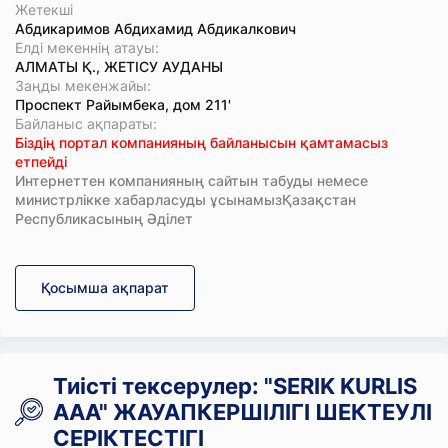
Жетекші
Абдикаримов Абдихамид Абдикалкович
Елді мекеннің атауы:
АЛМАТЫ Қ., ЖЕТІСУ АУДАНЫ
Заңды мекенжайы:
Проспект Райымбека, дом 211'
Байланыс ақпараты:
Біздің портал компанияның байланысын қамтамасыз
етпейді
Интернеттен компанияның сайтын табуды немесе
министрлікке хабарласуды ұсынамызҚазақстан
Республикасының Әділет
Қосымша ақпарат
Тиісті тексерулер: "SERIK KURLIS
ААА" ЖАУАПКЕРШІЛІГІ ШЕКТЕУЛІ
СЕРІКТЕСТІГІ