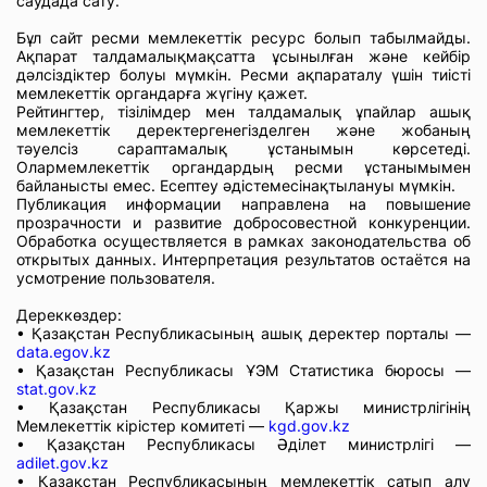
саудада сату.
Бұл сайт ресми мемлекеттік ресурс болып табылмайды.
Ақпарат талдамалықмақсатта ұсынылған және кейбір
дәлсіздіктер болуы мүмкін. Ресми ақпараталу үшін тиісті
мемлекеттік органдарға жүгіну қажет.
Рейтингтер, тізілімдер мен талдамалық ұпайлар ашық
мемлекеттік деректергенегізделген және жобаның
тәуелсіз сараптамалық ұстанымын көрсетеді.
Олармемлекеттік органдардың ресми ұстанымымен
байланысты емес. Есептеу әдістемесінақтылануы мүмкін.
Публикация информации направлена на повышение
прозрачности и развитие добросовестной конкуренции.
Обработка осуществляется в рамках законодательства об
открытых данных. Интерпретация результатов остаётся на
усмотрение пользователя.
Дереккөздер:
• Қазақстан Республикасының ашық деректер порталы —
data.egov.kz
• Қазақстан Республикасы ҰЭМ Статистика бюросы —
stat.gov.kz
• Қазақстан Республикасы Қаржы министрлігінің
Мемлекеттік кірістер комитеті —
kgd.gov.kz
• Қазақстан Республикасы Әділет министрлігі —
adilet.gov.kz
• Қазақстан Республикасының мемлекеттік сатып алу