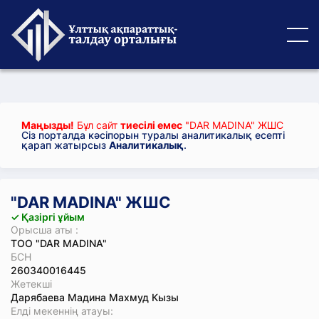
Маңызды!
Бұл сайт
тиесілі емес
"DAR MADINA" ЖШС
Сіз порталда кәсіпорын туралы аналитикалық есепті
қарап жатырсыз
Аналитикалық
.
"DAR MADINA" ЖШС
✓ Қазіргі ұйым
Орысша аты :
ТОО "DAR MADINA"
БСН
260340016445
Жетекші
Дарябаева Мадина Махмуд Кызы
Елді мекеннің атауы: