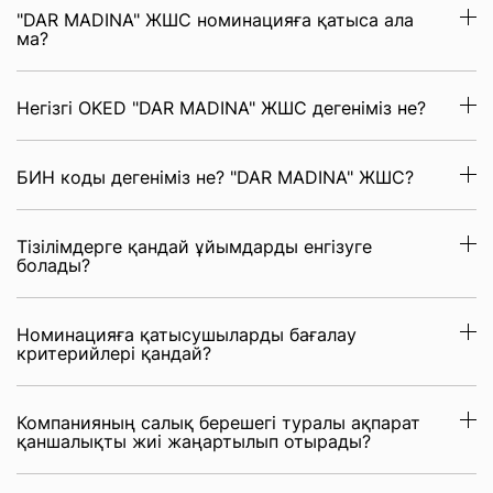
"DAR MADINA" ЖШС номинацияға қатыса ала
ма?
Негізгі OKED "DAR MADINA" ЖШС дегеніміз не?
БИН коды дегеніміз не? "DAR MADINA" ЖШС?
Тізілімдерге қандай ұйымдарды енгізуге
болады?
Номинацияға қатысушыларды бағалау
критерийлері қандай?
Компанияның салық берешегі туралы ақпарат
қаншалықты жиі жаңартылып отырады?