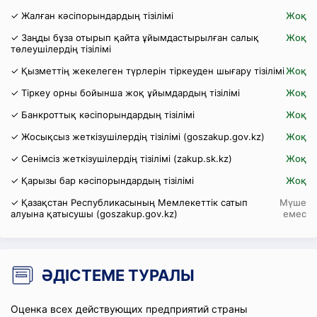
✓ Жалған кәсіпорындардың тізілімі
Жоқ
✓ Заңды бұза отырып қайта ұйымдастырылған салық
Жоқ
төлеушілердің тізілімі
✓ Қызметтің жекелеген түрлерін тіркеуден шығару тізілімі
Жоқ
✓ Тіркеу орны бойынша жоқ ұйымдардың тізілімі
Жоқ
✓ Банкроттық кәсіпорындардың тізілімі
Жоқ
✓ Жосықсыз жеткізушілердің тізілімі (goszakup.gov.kz)
Жоқ
✓ Сенімсіз жеткізушілердің тізілімі (zakup.sk.kz)
Жоқ
✓ Қарызы бар кәсіпорындардың тізілімі
Жоқ
✓ Қазақстан Республикасының Мемлекеттік сатып
Мүше
алуына қатысушы (goszakup.gov.kz)
емес
ӘДІСТЕМЕ ТУРАЛЫ
Оценка всех действующих предприятий страны