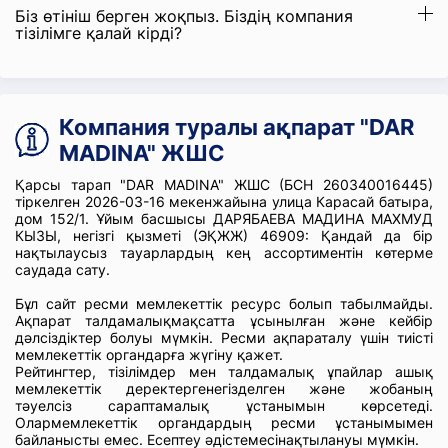
Біз өтініш берген жоқпыз. Біздің компания
тізілімге қалай кірді?
Компания туралы ақпарат "DAR
MADINA" ЖШС
Қарсы тарап "DAR MADINA" ЖШС (БСН 260340016445)
тіркелген 2026-03-16 мекенжайына улица Карасай батыра,
дом 152/1. Ұйым басшысы ДАРЯБАЕВА МАДИНА МАХМУД
КЫЗЫ, негізгі қызметі (ЭҚЖЖ) 46909: Қандай да бір
нақтылаусыз тауарлардың кең ассортиментін көтерме
саудада сату.
Бұл сайт ресми мемлекеттік ресурс болып табылмайды.
Ақпарат талдамалықмақсатта ұсынылған және кейбір
дәлсіздіктер болуы мүмкін. Ресми ақпараталу үшін тиісті
мемлекеттік органдарға жүгіну қажет.
Рейтингтер, тізілімдер мен талдамалық ұпайлар ашық
мемлекеттік деректергенегізделген және жобаның
тәуелсіз сараптамалық ұстанымын көрсетеді.
Олармемлекеттік органдардың ресми ұстанымымен
байланысты емес. Есептеу әдістемесінақтылануы мүмкін.