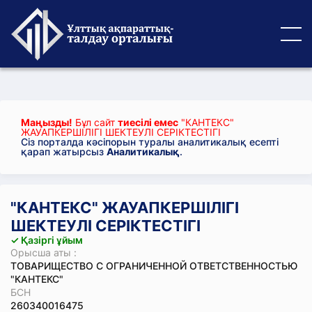
Маңызды!
Бұл сайт
тиесілі емес
"КАНТЕКС"
ЖАУАПКЕРШІЛІГІ ШЕКТЕУЛІ СЕРІКТЕСТІГІ
Сіз порталда кәсіпорын туралы аналитикалық есепті
қарап жатырсыз
Аналитикалық
.
"КАНТЕКС" ЖАУАПКЕРШІЛІГІ
ШЕКТЕУЛІ СЕРІКТЕСТІГІ
✓ Қазіргі ұйым
Орысша аты :
ТОВАРИЩЕСТВО С ОГРАНИЧЕННОЙ ОТВЕТСТВЕННОСТЬЮ
"КАНТЕКС"
БСН
260340016475