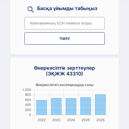
Басқа ұйымды табыңыз
Іздеу
Өнеркәсіптік зерттеулер
(ЭҚЖЖ 43310)