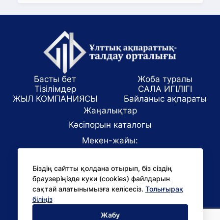
Басты бет
Жоба туралы
Тізілімдер
САЛА ИГІЛІГІ
ЖЫЛ КОМПАНИЯСЫ
Байланыс ақпараты
Жаңалықтар
Кәсіпорын каталогы
Мекен-жайы:
Алматы қаласы, ул. Маркова 61/1
Біздің сайтты қолдана отырып, біз сіздің
E-mail:
браузеріңізде куки (cookies) файлдарын
office@niac.kz
сақтай алатынымызға келісесіз.
Толығырақ
БАҚ үшін:
біліңіз
pr@niac.kz
Жабу