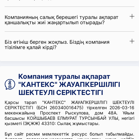
Компанияның салық берешегі туралы ақпарат
қаншалықты жиі жаңартылып отырады?
Біз өтініш берген жоқпыз. Біздің компания
тізілімге қалай кірді?
Компания туралы ақпарат
"КАНТЕКС" ЖАУАПКЕРШІЛІГІ
ШЕКТЕУЛІ СЕРІКТЕСТІГІ
Қарсы тарап "КАНТЕКС" ЖАУАПКЕРШІЛІГІ ШЕКТЕУЛІ
СЕРІКТЕСТІГІ (БСН 260340016475) тіркелген 2026-03-16
мекенжайына Проспект Рыскулова, дом 48А. Ұйым
басшысы КОЙШЫБАЕВ ЕЛМУРАТ ТУРСЫНБАЙ УЛЫ, негізгі
қызметі (ЭҚЖЖ) 43310: Сылақ жұмыстары.
Бұл сайт ресми мемлекеттік ресурс болып табылмайды.