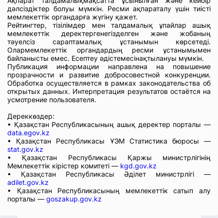
Ақпарат талдамалықмақсатта ұсынылған және кейбір
дәлсіздіктер болуы мүмкін. Ресми ақпараталу үшін тиісті
мемлекеттік органдарға жүгіну қажет.
Рейтингтер, тізілімдер мен талдамалық ұпайлар ашық
мемлекеттік деректергенегізделген және жобаның
тәуелсіз сараптамалық ұстанымын көрсетеді.
Олармемлекеттік органдардың ресми ұстанымымен
байланысты емес. Есептеу әдістемесінақтылануы мүмкін.
Публикация информации направлена на повышение
прозрачности и развитие добросовестной конкуренции.
Обработка осуществляется в рамках законодательства об
открытых данных. Интерпретация результатов остаётся на
усмотрение пользователя.
Дереккөздер:
• Қазақстан Республикасының ашық деректер порталы —
data.egov.kz
• Қазақстан Республикасы ҰЭМ Статистика бюросы —
stat.gov.kz
• Қазақстан Республикасы Қаржы министрлігінің
Мемлекеттік кірістер комитеті —
kgd.gov.kz
• Қазақстан Республикасы Әділет министрлігі —
adilet.gov.kz
• Қазақстан Республикасының мемлекеттік сатып алу
порталы —
goszakup.gov.kz