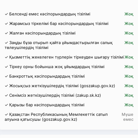
✓ Белсенді емес кәсіпорындардың тізілімі
Жоқ
✓ Жарамсыз тіркелімі бар кәсіпорындардың тізілімі
Жоқ
✓ Жалған кәсіпорындардың тізілімі
Жоқ
✓ Заңды бұза отырып қайта ұйымдастырылған салық
Жоқ
төлеушілердің тізілімі
✓ Қызметтің жекелеген түрлерін тіркеуден шығару тізілімі
Жоқ
✓ Тіркеу орны бойынша жоқ ұйымдардың тізілімі
Жоқ
✓ Банкроттық кәсіпорындардың тізілімі
Жоқ
✓ Жосықсыз жеткізушілердің тізілімі (goszakup.gov.kz)
Жоқ
✓ Сенімсіз жеткізушілердің тізілімі (zakup.sk.kz)
Жоқ
✓ Қарызы бар кәсіпорындардың тізілімі
Жоқ
✓ Қазақстан Республикасының Мемлекеттік сатып
Мүше
алуына қатысушы (goszakup.gov.kz)
емес