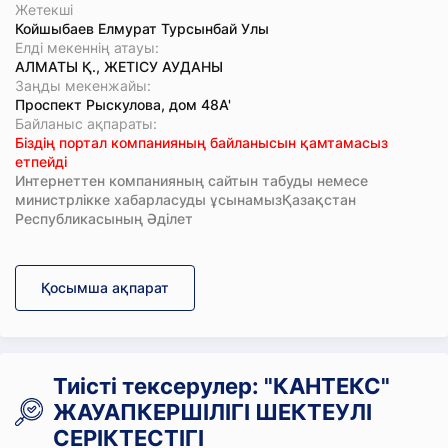
Жетекші
Койшыбаев Елмурат Турсынбай Улы
Елді мекеннің атауы:
АЛМАТЫ Қ., ЖЕТІСУ АУДАНЫ
Заңды мекенжайы:
Проспект Рыскулова, дом 48А'
Байланыс ақпараты:
Біздің портал компанияның байланысын қамтамасыз
етпейді
Интернеттен компанияның сайтын табуды немесе
министрлікке хабарласуды ұсынамызҚазақстан
Республикасының Әділет
Қосымша ақпарат
Тиісті тексерулер: "КАНТЕКС"
ЖАУАПКЕРШІЛІГІ ШЕКТЕУЛІ
СЕРІКТЕСТІГІ