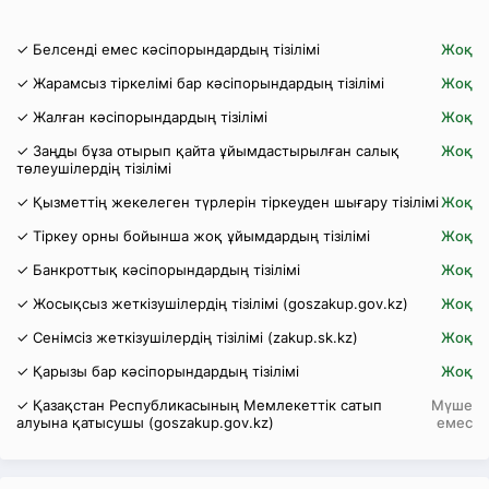
✓ Белсенді емес кәсіпорындардың тізілімі
Жоқ
✓ Жарамсыз тіркелімі бар кәсіпорындардың тізілімі
Жоқ
✓ Жалған кәсіпорындардың тізілімі
Жоқ
✓ Заңды бұза отырып қайта ұйымдастырылған салық
Жоқ
төлеушілердің тізілімі
✓ Қызметтің жекелеген түрлерін тіркеуден шығару тізілімі
Жоқ
✓ Тіркеу орны бойынша жоқ ұйымдардың тізілімі
Жоқ
✓ Банкроттық кәсіпорындардың тізілімі
Жоқ
✓ Жосықсыз жеткізушілердің тізілімі (goszakup.gov.kz)
Жоқ
✓ Сенімсіз жеткізушілердің тізілімі (zakup.sk.kz)
Жоқ
✓ Қарызы бар кәсіпорындардың тізілімі
Жоқ
✓ Қазақстан Республикасының Мемлекеттік сатып
Мүше
алуына қатысушы (goszakup.gov.kz)
емес