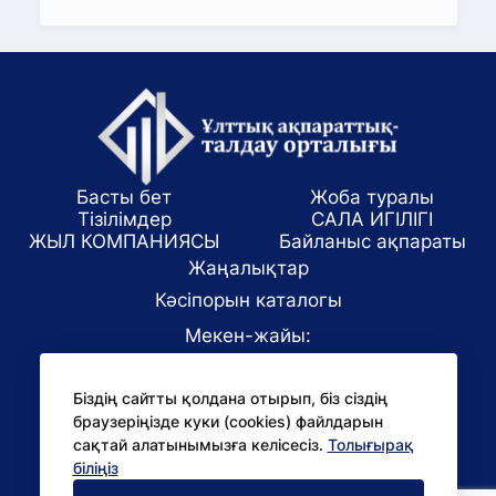
Басты бет
Жоба туралы
Тізілімдер
САЛА ИГІЛІГІ
ЖЫЛ КОМПАНИЯСЫ
Байланыс ақпараты
Жаңалықтар
Кәсіпорын каталогы
Мекен-жайы:
Алматы қаласы, ул. Маркова 61/1
Біздің сайтты қолдана отырып, біз сіздің
E-mail:
браузеріңізде куки (cookies) файлдарын
office@niac.kz
сақтай алатынымызға келісесіз.
Толығырақ
БАҚ үшін:
біліңіз