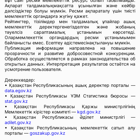
Бұл сайт ресми мемлекеттік ресурс болып табылмайды.
Ақпарат талдамалықмақсатта ұсынылған және кейбір
дәлсіздіктер болуы мүмкін. Ресми ақпараталу үшін тиісті
мемлекеттік органдарға жүгіну қажет.
Рейтингтер, тізілімдер мен талдамалық ұпайлар ашық
мемлекеттік деректергенегізделген және жобаның
тәуелсіз сараптамалық ұстанымын көрсетеді.
Олармемлекеттік органдардың ресми ұстанымымен
байланысты емес. Есептеу әдістемесінақтылануы мүмкін.
Публикация информации направлена на повышение
прозрачности и развитие добросовестной конкуренции.
Обработка осуществляется в рамках законодательства об
открытых данных. Интерпретация результатов остаётся на
усмотрение пользователя.
Дереккөздер:
• Қазақстан Республикасының ашық деректер порталы —
data.egov.kz
• Қазақстан Республикасы ҰЭМ Статистика бюросы —
stat.gov.kz
• Қазақстан Республикасы Қаржы министрлігінің
Мемлекеттік кірістер комитеті —
kgd.gov.kz
• Қазақстан Республикасы Әділет министрлігі —
adilet.gov.kz
• Қазақстан Республикасының мемлекеттік сатып алу
порталы —
goszakup.gov.kz