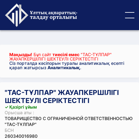
Маңызды!
Бұл сайт
тиесілі емес
"ТАС-ТҰЛПАР"
ЖАУАПКЕРШІЛІГІ ШЕКТЕУЛІ СЕРІКТЕСТІГІ
Сіз порталда кәсіпорын туралы аналитикалық есепті
қарап жатырсыз
Аналитикалық
.
"ТАС-ТҰЛПАР" ЖАУАПКЕРШІЛІГІ
ШЕКТЕУЛІ СЕРІКТЕСТІГІ
✓ Қазіргі ұйым
Орысша аты :
ТОВАРИЩЕСТВО С ОГРАНИЧЕННОЙ ОТВЕТСТВЕННОСТЬЮ
"ТАС-ТҰЛПАР"
БСН
260340016980