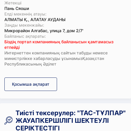
Жетекші
Пань Сяоши
Елді мекеннің атауы:
АЛМАТЫ Қ., АЛАТАУ АУДАНЫ
Заңды мекенжайы:
Микрорайон Алгабас, улица 7, дом 2/7'
Байланыс ақпараты:
Біздің портал компанияның байланысын қамтамасыз
етпейді
Интернеттен компанияның сайтын табуды немесе
министрлікке хабарласуды ұсынамызҚазақстан
Республикасының Әділет
Қосымша ақпарат
Тиісті тексерулер: "ТАС-ТҰЛПАР"
ЖАУАПКЕРШІЛІГІ ШЕКТЕУЛІ
СЕРІКТЕСТІГІ