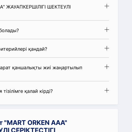
АА" ЖАУАПКЕРШІЛІГІ ШЕКТЕУЛІ
 болады?
итерийлері қандай?
парат қаншалықты жиі жаңартылып
 тізілімге қалай кірді?
т "MART ORKEN ААА"
ЛІ СЕРІКТЕСТІГІ