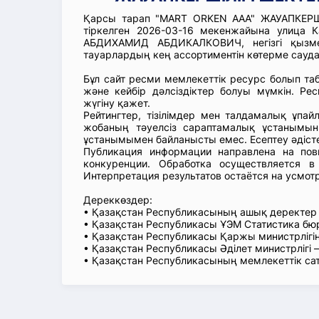
Қарсы тарап "MART ORKEN ААА" ЖАУАПКЕРШІ
тіркелген 2026-03-16 мекенжайына улица
АБДИХАМИД АБДИКАЛКОВИЧ, негізгі қызме
тауарлардың кең ассортиментін көтерме сауда
Бұл сайт ресми мемлекеттік ресурс болып т
және кейбір дәлсіздіктер болуы мүмкін. Рес
жүгіну қажет.
Рейтингтер, тізілімдер мен талдамалық ұпай
жобаның тәуелсіз сараптамалық ұстанымын
ұстанымымен байланысты емес. Есептеу әдіст
Публикация информации направлена на пов
конкуренции. Обработка осуществляется в
Интерпретация результатов остаётся на усмот
Дереккөздер:
• Қазақстан Республикасының ашық деректе
• Қазақстан Республикасы ҰЭМ Статистика б
• Қазақстан Республикасы Қаржы министрлігін
• Қазақстан Республикасы Әділет министрлігі
• Қазақстан Республикасының мемлекеттік са