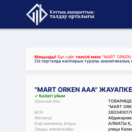
Маңызды!
Бұл сайт
тиесілі емес
"MART ORKEN А
Сіз порталда кәсіпорын туралы аналитикалық
"MART ORKEN ААА" ЖАУАПКЕР
✓ Қазіргі ұйым
Орысша аты :
ТОВАРИЩЕ
"MART ORK
БСН
260340017
Жетекші
Абдикарим
Елді мекеннің атауы:
АЛМАТЫ Қ.
Заңды мекенжайы:
улица Казак