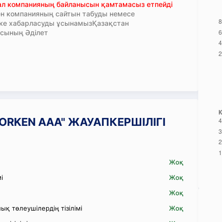
тал компанияның байланысын қамтамасыз етпейді
н компанияның сайтын табуды немесе
кке хабарласуды ұсынамызҚазақстан
сының Әділет
T ORKEN ААА" ЖАУАПКЕРШІЛІГІ
Жоқ
і
Жоқ
Жоқ
қ төлеушілердің тізілімі
Жоқ