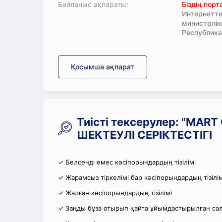
Байланыс ақпараты:
Біздің пор
Интернетте
министрлі
Республика
Қосымша ақпарат
Тиісті тексерулер: "MAR
ШЕКТЕУЛІ СЕРІКТЕСТІГІ
✓ Белсенді емес кәсіпорындардың тізілімі
✓ Жарамсыз тіркелімі бар кәсіпорындардың тізілім
✓ Жалған кәсіпорындардың тізілімі
✓ Заңды бұза отырып қайта ұйымдастырылған салы