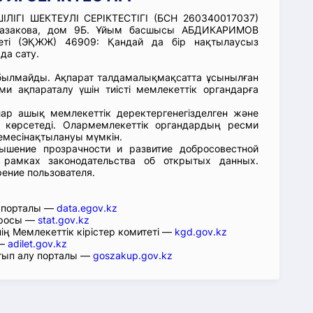
ЛІГІ ШЕКТЕУЛІ СЕРІКТЕСТІГІ (БСН 260340017037)
 Казакова, дом 9Б. Ұйым басшысы АБДИКАРИМОВ
ті (ЭҚЖЖ) 46909: Қандай да бір нақтылаусыз
да сату.
абылмайды. Ақпарат талдамалықмақсатта ұсынылған
ми ақпараталу үшін тиісті мемлекеттік органдарға
лар ашық мемлекеттік деректергенегізделген және
 көрсетеді. Олармемлекеттік органдардың ресми
емесінақтылануы мүмкін.
ышение прозрачности и развитие добросовестной
 рамках законодательства об открытых данных.
рение пользователя.
р порталы —
data.egov.kz
юросы —
stat.gov.kz
ің Мемлекеттік кірістер комитеті —
kgd.gov.kz
 —
adilet.gov.kz
тып алу порталы —
goszakup.gov.kz