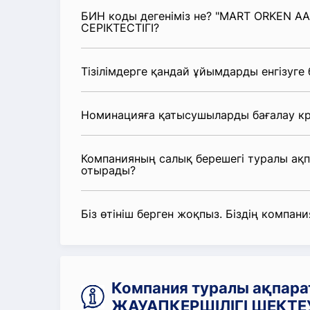
БИН коды дегеніміз не? "MART ORKEN А
СЕРІКТЕСТІГІ?
Тізілімдерге қандай ұйымдарды енгізуге
Номинацияға қатысушыларды бағалау кр
Компанияның салық берешегі туралы ақ
отырады?
Біз өтініш берген жоқпыз. Біздің компания
Компания туралы ақпара
ЖАУАПКЕРШІЛІГІ ШЕКТЕУ