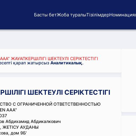
Басты бет
Жоба туралы
Тізілімдер
Номинация
АА" ЖАУАПКЕРШІЛІГІ ШЕКТЕУЛІ СЕРІКТЕСТІГІ
 есепті қарап жатырсыз
Аналитикалық
.
ШІЛІГІ ШЕКТЕУЛІ СЕРІКТЕСТІГІ
СТВО С ОГРАНИЧЕННОЙ ОТВЕТСТВЕННОСТЬЮ
EN ААА"
037
ов Абдихамид Абдикалкович
, ЖЕТІСУ АУДАНЫ
ова, дом 9Б'