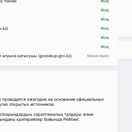
 тізілімі
Жоқ
Жоқ
Жоқ
v.kz)
Жоқ
Жоқ
Жоқ
 алуына қатысушы (goszakup.gov.kz)
Мүше емес
ы проводится ежегодно на основании официальных
угих открытых источников.
: Кәсіпорындардың сараптамалық талдауы және
сындағы критерийлер бойынша Рейтинг.