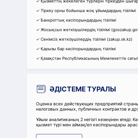
✓ Қызметтің жекелеген түрлерін тіркеуден шығару
✓ Тіркеу орны бойынша жоқ ұйымдардың тізілімі
✓ Банкроттық кәсіпорындардың тізілімі
✓ Жосықсыз жеткізушілердің тізілімі (goszakup.go
✓ Сенімсіз жеткізушілердің тізілімі (zakup.sk.kz)
✓ Қарызы бар кәсіпорындардың тізілімі
✓ Қазақстан Республикасының Мемлекеттік сатып
ӘДІСТЕМЕ ТУРАЛЫ
Оценка всех действующих предприятий стран
налоговых данных, публичных контрактов и др
Ұйым аналитиканың 2 негізгі кезеңінен өтеді
қызмет түрі мен аймақ/ел кәсіпорындары ара