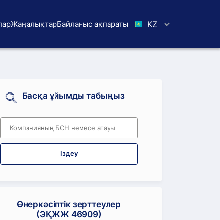
лар
Жаңалықтар
Байланыс ақпараты
KZ
Басқа ұйымды табыңыз
Іздеу
Өнеркәсіптік зерттеулер
(ЭҚЖЖ 46909)