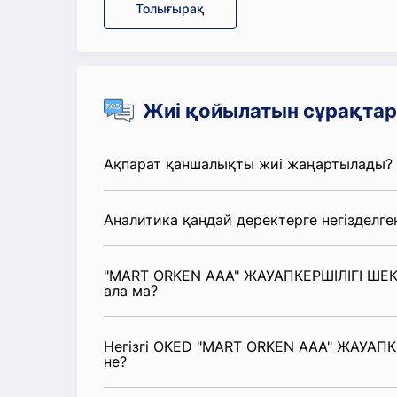
Толығырақ
Жиі қойылатын сұрақтар
Ақпарат қаншалықты жиі жаңартылады?
Аналитика қандай деректерге негізделге
"MART ORKEN ААА" ЖАУАПКЕРШІЛІГІ ШЕКТ
ала ма?
Негізгі OKED "MART ORKEN ААА" ЖАУАПКЕ
не?