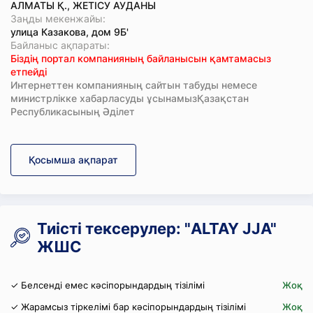
АЛМАТЫ Қ., ЖЕТІСУ АУДАНЫ
Заңды мекенжайы:
улица Казакова, дом 9Б'
Байланыс ақпараты:
Біздің портал компанияның байланысын қамтамасыз
етпейді
Интернеттен компанияның сайтын табуды немесе
министрлікке хабарласуды ұсынамызҚазақстан
Республикасының Әділет
Қосымша ақпарат
Тиісті тексерулер: "ALTAY JJА"
ЖШС
✓ Белсенді емес кәсіпорындардың тізілімі
Жоқ
✓ Жарамсыз тіркелімі бар кәсіпорындардың тізілімі
Жоқ