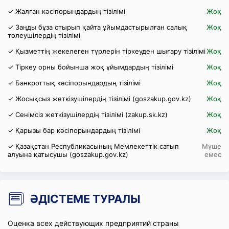
✓ Жалған кәсіпорындардың тізілімі
Жоқ
✓ Заңды бұза отырып қайта ұйымдастырылған салық
Жоқ
төлеушілердің тізілімі
✓ Қызметтің жекелеген түрлерін тіркеуден шығару тізілімі
Жоқ
✓ Тіркеу орны бойынша жоқ ұйымдардың тізілімі
Жоқ
✓ Банкроттық кәсіпорындардың тізілімі
Жоқ
✓ Жосықсыз жеткізушілердің тізілімі (goszakup.gov.kz)
Жоқ
✓ Сенімсіз жеткізушілердің тізілімі (zakup.sk.kz)
Жоқ
✓ Қарызы бар кәсіпорындардың тізілімі
Жоқ
✓ Қазақстан Республикасының Мемлекеттік сатып
Мүше
алуына қатысушы (goszakup.gov.kz)
емес
ӘДІСТЕМЕ ТУРАЛЫ
Оценка всех действующих предприятий страны