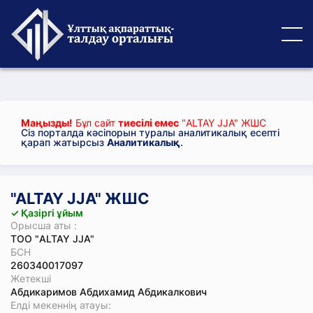
Маңызды!
Бұл сайт
тиесілі емес
"ALTAY JJА" ЖШС
Сіз порталда кәсіпорын туралы аналитикалық есепті
қарап жатырсыз
Аналитикалық
.
"ALTAY JJА" ЖШС
✓ Қазіргі ұйым
Орысша аты :
ТОО "ALTAY JJА"
БСН
260340017097
Жетекші
Абдикаримов Абдихамид Абдикалкович
Елді мекеннің атауы: