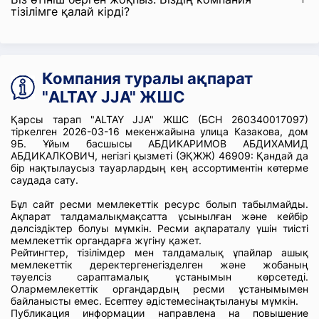
тізілімге қалай кірді?
Компания туралы ақпарат
"ALTAY JJА" ЖШС
Қарсы тарап "ALTAY JJА" ЖШС (БСН 260340017097)
тіркелген 2026-03-16 мекенжайына улица Казакова, дом
9Б. Ұйым басшысы АБДИКАРИМОВ АБДИХАМИД
АБДИКАЛКОВИЧ, негізгі қызметі (ЭҚЖЖ) 46909: Қандай да
бір нақтылаусыз тауарлардың кең ассортиментін көтерме
саудада сату.
Бұл сайт ресми мемлекеттік ресурс болып табылмайды.
Ақпарат талдамалықмақсатта ұсынылған және кейбір
дәлсіздіктер болуы мүмкін. Ресми ақпараталу үшін тиісті
мемлекеттік органдарға жүгіну қажет.
Рейтингтер, тізілімдер мен талдамалық ұпайлар ашық
мемлекеттік деректергенегізделген және жобаның
тәуелсіз сараптамалық ұстанымын көрсетеді.
Олармемлекеттік органдардың ресми ұстанымымен
байланысты емес. Есептеу әдістемесінақтылануы мүмкін.
Публикация информации направлена на повышение