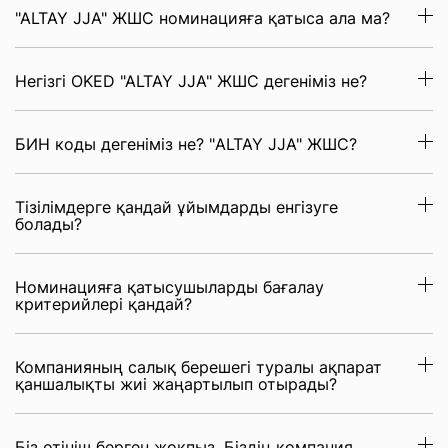
"ALTAY JJА" ЖШС номинацияға қатыса ала ма?
Негізгі OKED "ALTAY JJА" ЖШС дегеніміз не?
БИН коды дегеніміз не? "ALTAY JJА" ЖШС?
Тізілімдерге қандай ұйымдарды енгізуге
болады?
Номинацияға қатысушыларды бағалау
критерийлері қандай?
Компанияның салық берешегі туралы ақпарат
қаншалықты жиі жаңартылып отырады?
Біз өтініш берген жоқпыз. Біздің компания