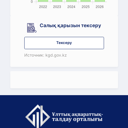
Салық қарызын тексеру
Тексеру
Источник: kgd.gov.kz