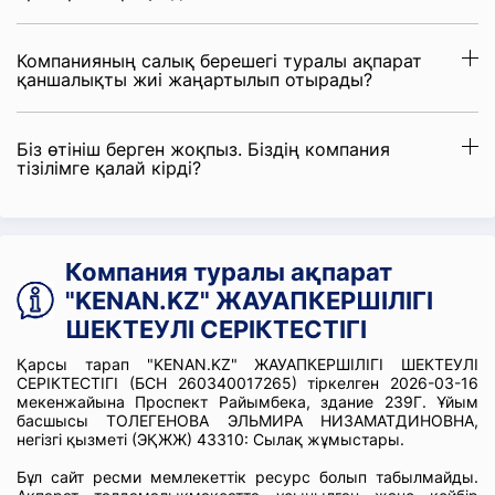
Компанияның салық берешегі туралы ақпарат
қаншалықты жиі жаңартылып отырады?
Біз өтініш берген жоқпыз. Біздің компания
тізілімге қалай кірді?
Компания туралы ақпарат
"KENAN.KZ" ЖАУАПКЕРШІЛІГІ
ШЕКТЕУЛІ СЕРІКТЕСТІГІ
Қарсы тарап "KENAN.KZ" ЖАУАПКЕРШІЛІГІ ШЕКТЕУЛІ
СЕРІКТЕСТІГІ (БСН 260340017265) тіркелген 2026-03-16
мекенжайына Проспект Райымбека, здание 239Г. Ұйым
басшысы ТОЛЕГЕНОВА ЭЛЬМИРА НИЗАМАТДИНОВНА,
негізгі қызметі (ЭҚЖЖ) 43310: Сылақ жұмыстары.
Бұл сайт ресми мемлекеттік ресурс болып табылмайды.