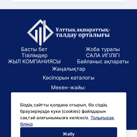
Басты бет
Жоба туралы
Тізілімдер
САЛА ИГІЛІГІ
ЖЫЛ КОМПАНИЯСЫ
Байланыс ақпараты
Жаңалықтар
Кәсіпорын каталогы
Мекен-жайы:
Алматы қаласы, ул. Маркова 61/1
Біздің сайтты қолдана отырып, біз сіздің
E-mail:
браузеріңізде куки (cookies) файлдарын
office@niac.kz
сақтай алатынымызға келісесіз.
Толығырақ
БАҚ үшін:
біліңіз
pr@niac.kz
Жабу