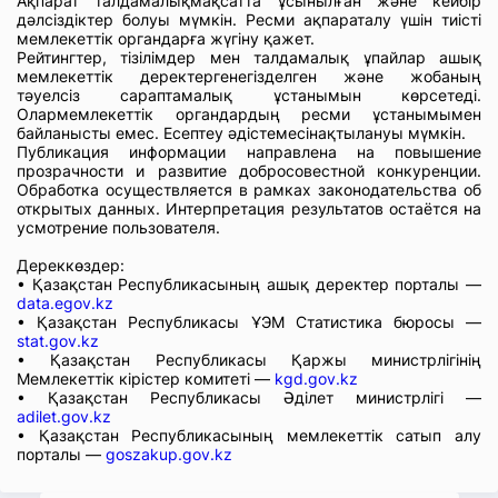
Ақпарат талдамалықмақсатта ұсынылған және кейбір
дәлсіздіктер болуы мүмкін. Ресми ақпараталу үшін тиісті
мемлекеттік органдарға жүгіну қажет.
Рейтингтер, тізілімдер мен талдамалық ұпайлар ашық
мемлекеттік деректергенегізделген және жобаның
тәуелсіз сараптамалық ұстанымын көрсетеді.
Олармемлекеттік органдардың ресми ұстанымымен
байланысты емес. Есептеу әдістемесінақтылануы мүмкін.
Публикация информации направлена на повышение
прозрачности и развитие добросовестной конкуренции.
Обработка осуществляется в рамках законодательства об
открытых данных. Интерпретация результатов остаётся на
усмотрение пользователя.
Дереккөздер:
• Қазақстан Республикасының ашық деректер порталы —
data.egov.kz
• Қазақстан Республикасы ҰЭМ Статистика бюросы —
stat.gov.kz
• Қазақстан Республикасы Қаржы министрлігінің
Мемлекеттік кірістер комитеті —
kgd.gov.kz
• Қазақстан Республикасы Әділет министрлігі —
adilet.gov.kz
• Қазақстан Республикасының мемлекеттік сатып алу
порталы —
goszakup.gov.kz