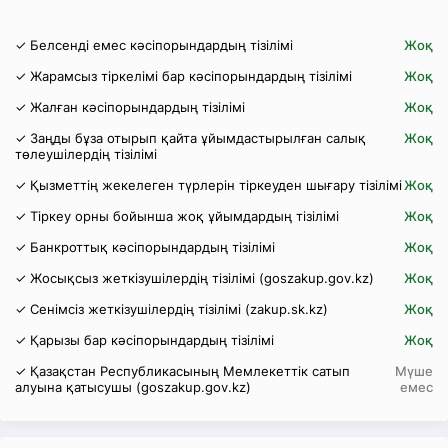
✓ Белсенді емес кәсіпорындардың тізілімі
Жоқ
✓ Жарамсыз тіркелімі бар кәсіпорындардың тізілімі
Жоқ
✓ Жалған кәсіпорындардың тізілімі
Жоқ
✓ Заңды бұза отырып қайта ұйымдастырылған салық
Жоқ
төлеушілердің тізілімі
✓ Қызметтің жекелеген түрлерін тіркеуден шығару тізілімі
Жоқ
✓ Тіркеу орны бойынша жоқ ұйымдардың тізілімі
Жоқ
✓ Банкроттық кәсіпорындардың тізілімі
Жоқ
✓ Жосықсыз жеткізушілердің тізілімі (goszakup.gov.kz)
Жоқ
✓ Сенімсіз жеткізушілердің тізілімі (zakup.sk.kz)
Жоқ
✓ Қарызы бар кәсіпорындардың тізілімі
Жоқ
✓ Қазақстан Республикасының Мемлекеттік сатып
Мүше
алуына қатысушы (goszakup.gov.kz)
емес