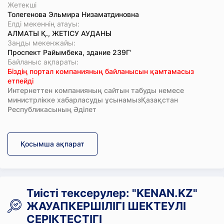
Жетекші
Толегенова Эльмира Низаматдиновна
Елді мекеннің атауы:
АЛМАТЫ Қ., ЖЕТІСУ АУДАНЫ
Заңды мекенжайы:
Проспект Райымбека, здание 239Г'
Байланыс ақпараты:
Біздің портал компанияның байланысын қамтамасыз
етпейді
Интернеттен компанияның сайтын табуды немесе
министрлікке хабарласуды ұсынамызҚазақстан
Республикасының Әділет
Қосымша ақпарат
Тиісті тексерулер: "KENAN.KZ"
ЖАУАПКЕРШІЛІГІ ШЕКТЕУЛІ
СЕРІКТЕСТІГІ