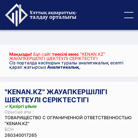
Маңызды!
Бұл сайт
тиесілі емес
"KENAN.KZ"
ЖАУАПКЕРШІЛІГІ ШЕКТЕУЛІ СЕРІКТЕСТІГІ
Сіз порталда кәсіпорын туралы аналитикалық есепті
қарап жатырсыз
Аналитикалық
.
"KENAN.KZ" ЖАУАПКЕРШІЛІГІ
ШЕКТЕУЛІ СЕРІКТЕСТІГІ
✓ Қазіргі ұйым
Орысша аты :
ТОВАРИЩЕСТВО С ОГРАНИЧЕННОЙ ОТВЕТСТВЕННОСТЬЮ
"KENAN.KZ"
БСН
260340017265