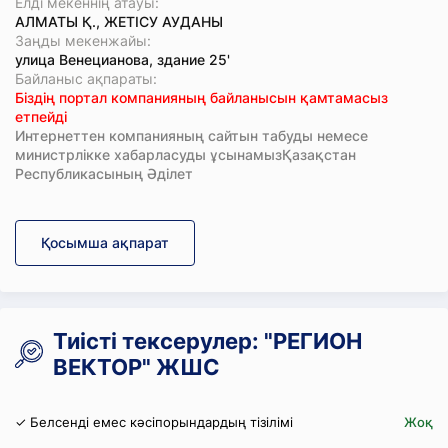
Елді мекеннің атауы:
АЛМАТЫ Қ., ЖЕТІСУ АУДАНЫ
Заңды мекенжайы:
улица Венецианова, здание 25'
Байланыс ақпараты:
Біздің портал компанияның байланысын қамтамасыз
етпейді
Интернеттен компанияның сайтын табуды немесе
министрлікке хабарласуды ұсынамызҚазақстан
Республикасының Әділет
Қосымша ақпарат
Тиісті тексерулер: "РЕГИОН
ВЕКТОР" ЖШС
✓ Белсенді емес кәсіпорындардың тізілімі
Жоқ