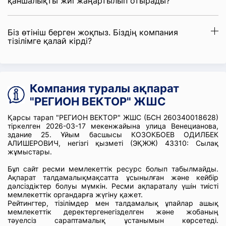
қаншалықты жиі жаңартылып отырады?
Біз өтініш берген жоқпыз. Біздің компания
тізілімге қалай кірді?
Компания туралы ақпарат
"РЕГИОН ВЕКТОР" ЖШС
Қарсы тарап "РЕГИОН ВЕКТОР" ЖШС (БСН 260340018628)
тіркелген 2026-03-17 мекенжайына улица Венецианова,
здание 25. Ұйым басшысы КОЗОКБОЕВ ОДИЛБЕК
АЛИШЕРОВИЧ, негізгі қызметі (ЭҚЖЖ) 43310: Сылақ
жұмыстары.
Бұл сайт ресми мемлекеттік ресурс болып табылмайды.
Ақпарат талдамалықмақсатта ұсынылған және кейбір
дәлсіздіктер болуы мүмкін. Ресми ақпараталу үшін тиісті
мемлекеттік органдарға жүгіну қажет.
Рейтингтер, тізілімдер мен талдамалық ұпайлар ашық
мемлекеттік деректергенегізделген және жобаның
тәуелсіз сараптамалық ұстанымын көрсетеді.