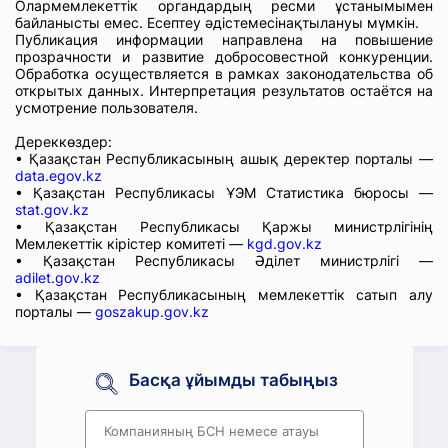
Олармемлекеттік органдардың ресми ұстанымымен
байланысты емес. Есептеу әдістемесінақтылануы мүмкін.
Публикация информации направлена на повышение
прозрачности и развитие добросовестной конкуренции.
Обработка осуществляется в рамках законодательства об
открытых данных. Интерпретация результатов остаётся на
усмотрение пользователя.
Дереккөздер:
• Қазақстан Республикасының ашық деректер порталы —
data.egov.kz
• Қазақстан Республикасы ҰЭМ Статистика бюросы —
stat.gov.kz
• Қазақстан Республикасы Қаржы министрлігінің
Мемлекеттік кірістер комитеті —
kgd.gov.kz
• Қазақстан Республикасы Әділет министрлігі —
adilet.gov.kz
• Қазақстан Республикасының мемлекеттік сатып алу
порталы —
goszakup.gov.kz
Басқа ұйымды табыңыз