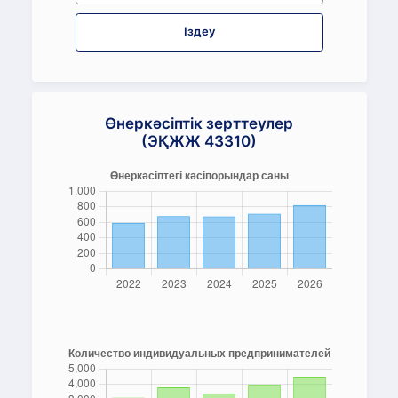
Іздеу
Өнеркәсіптік зерттеулер
(ЭҚЖЖ 43310)