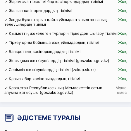
✓ Жарамсыз тіркелімі бар кәсіпорындардың тізілімі
Жоқ
✓ Жалған кәсіпорындардың тізілімі
Жоқ
✓ Заңды бұза отырып қайта ұйымдастырылған салық
Жоқ
төлеушілердің тізілімі
✓ Қызметтің жекелеген түрлерін тіркеуден шығару тізілімі
Жоқ
✓ Тіркеу орны бойынша жоқ ұйымдардың тізілімі
Жоқ
✓ Банкроттық кәсіпорындардың тізілімі
Жоқ
✓ Жосықсыз жеткізушілердің тізілімі (goszakup.gov.kz)
Жоқ
✓ Сенімсіз жеткізушілердің тізілімі (zakup.sk.kz)
Жоқ
✓ Қарызы бар кәсіпорындардың тізілімі
Жоқ
✓ Қазақстан Республикасының Мемлекеттік сатып
Мүше
алуына қатысушы (goszakup.gov.kz)
емес
ӘДІСТЕМЕ ТУРАЛЫ