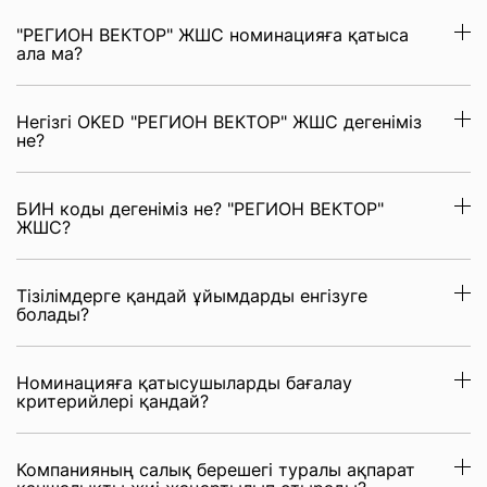
"РЕГИОН ВЕКТОР" ЖШС номинацияға қатыса
ала ма?
Негізгі OKED "РЕГИОН ВЕКТОР" ЖШС дегеніміз
не?
БИН коды дегеніміз не? "РЕГИОН ВЕКТОР"
ЖШС?
Тізілімдерге қандай ұйымдарды енгізуге
болады?
Номинацияға қатысушыларды бағалау
критерийлері қандай?
Компанияның салық берешегі туралы ақпарат