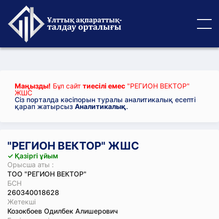
Маңызды!
Бұл сайт
тиесілі емес
"РЕГИОН ВЕКТОР"
ЖШС
Сіз порталда кәсіпорын туралы аналитикалық есепті
қарап жатырсыз
Аналитикалық
.
"РЕГИОН ВЕКТОР" ЖШС
✓ Қазіргі ұйым
Орысша аты :
ТОО "РЕГИОН ВЕКТОР"
БСН
260340018628
Жетекші
Козокбоев Одилбек Алишерович