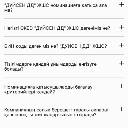
"ДУЙСЕН ДД" ЖШС номинацияға қатыса ала
ма?
Негізгі OKED "ДУЙСЕН ДД" ЖШС дегеніміз не?
БИН коды дегеніміз не? "ДУЙСЕН ДД" ЖШС?
Тізілімдерге қандай ұйымдарды енгізуге
болады?
Номинацияға қатысушыларды бағалау
критерийлері қандай?
Компанияның салық берешегі туралы ақпарат
қаншалықты жиі жаңартылып отырады?