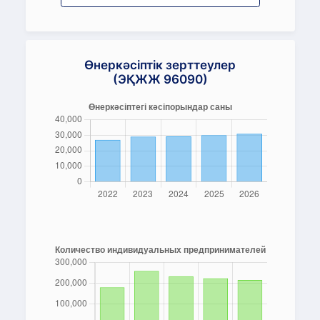
Өнеркәсіптік зерттеулер
(ЭҚЖЖ 96090)