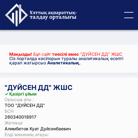
Маңызды!
Бұл сайт
тиесілі емес
"ДУЙСЕН ДД" ЖШС
Сіз порталда кәсіпорын туралы аналитикалық есепті
қарап жатырсыз
Аналитикалық
.
"ДУЙСЕН ДД" ЖШС
✓ Қазіргі ұйым
Орысша аты :
ТОО "ДУЙСЕН ДД"
БСН
260340018917
Жетекші
Алимбетов Куат Дуйсенбаевич
Елді мекеннің атауы: