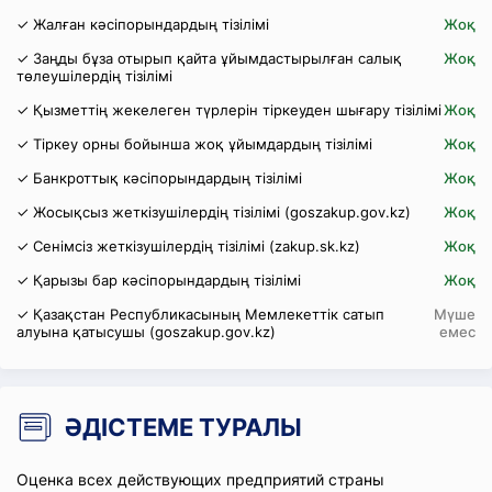
✓ Жалған кәсіпорындардың тізілімі
Жоқ
✓ Заңды бұза отырып қайта ұйымдастырылған салық
Жоқ
төлеушілердің тізілімі
✓ Қызметтің жекелеген түрлерін тіркеуден шығару тізілімі
Жоқ
✓ Тіркеу орны бойынша жоқ ұйымдардың тізілімі
Жоқ
✓ Банкроттық кәсіпорындардың тізілімі
Жоқ
✓ Жосықсыз жеткізушілердің тізілімі (goszakup.gov.kz)
Жоқ
✓ Сенімсіз жеткізушілердің тізілімі (zakup.sk.kz)
Жоқ
✓ Қарызы бар кәсіпорындардың тізілімі
Жоқ
✓ Қазақстан Республикасының Мемлекеттік сатып
Мүше
алуына қатысушы (goszakup.gov.kz)
емес
ӘДІСТЕМЕ ТУРАЛЫ
Оценка всех действующих предприятий страны