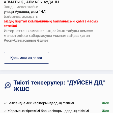
АЛМАТЫ Қ., АЛМАЛЫ АУДАНЫ
Заңды мекенжайы:
улица Ауэзова, дом 14А'
Байланыс ақпараты:
Біздің портал компанияның байланысын қамтамасыз
етпейді
Интернеттен компанияның сайтын табуды немесе
министрлікке хабарласуды ұсынамызҚазақстан
Республикасының Әділет
Қосымша ақпарат
Тиісті тексерулер: "ДУЙСЕН ДД"
ЖШС
✓ Белсенді емес кәсіпорындардың тізілімі
Жоқ
✓ Жарамсыз тіркелімі бар кәсіпорындардың тізілімі
Жоқ