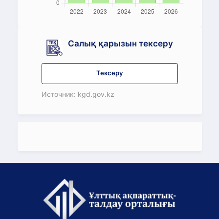
Салық қарызын тексеру
Тексеру
Источник: kgd.gov.kz