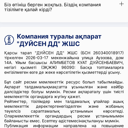
Біз өтініш берген жоқпыз. Біздің компания
тізілімге қалай кірді?
Компания туралы ақпарат
"ДУЙСЕН ДД" ЖШС
Қарсы тарап "ДУЙСЕН ДД" ЖШС (БСН 260340018917)
тіркелген 2026-03-17 мекенжайына улица Ауэзова, дом
14А. Ұйым басшысы АЛИМБЕТОВ КУАТ ДУЙСЕНБАЕВИЧ,
негізгі қызметі (ЭҚЖЖ) 96090: Басқа топтамаларға
енгізілмеген өзге де жеке көрсетілетін қызметтерді ұсыну.
Бұл сайт ресми мемлекеттік ресурс болып табылмайды.
Ақпарат талдамалықмақсатта ұсынылған және кейбір
дәлсіздіктер болуы мүмкін. Ресми ақпараталу үшін тиісті
мемлекеттік органдарға жүгіну қажет.
Рейтингтер, тізілімдер мен талдамалық ұпайлар ашық
мемлекеттік деректергенегізделген және жобаның
тәуелсіз сараптамалық ұстанымын көрсетеді.
Олармемлекеттік органдардың ресми ұстанымымен
байланысты емес. Есептеу әдістемесінақтылануы мүмкін.
Публикация информации направлена на повышение