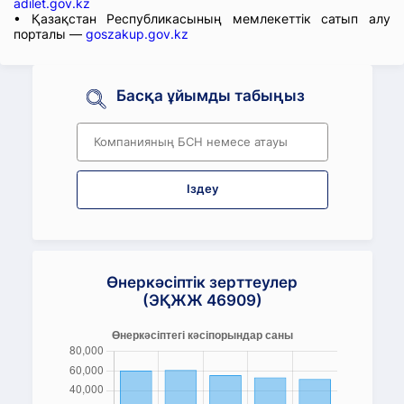
adilet.gov.kz
• Қазақстан Республикасының мемлекеттік сатып алу
порталы —
goszakup.gov.kz
Басқа ұйымды табыңыз
Іздеу
Өнеркәсіптік зерттеулер
(ЭҚЖЖ 46909)