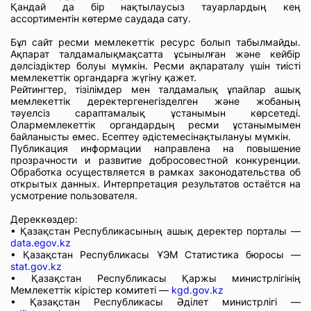
Қандай да бір нақтылаусыз тауарлардың кең
ассортиментін көтерме саудада сату.
Бұл сайт ресми мемлекеттік ресурс болып табылмайды.
Ақпарат талдамалықмақсатта ұсынылған және кейбір
дәлсіздіктер болуы мүмкін. Ресми ақпараталу үшін тиісті
мемлекеттік органдарға жүгіну қажет.
Рейтингтер, тізілімдер мен талдамалық ұпайлар ашық
мемлекеттік деректергенегізделген және жобаның
тәуелсіз сараптамалық ұстанымын көрсетеді.
Олармемлекеттік органдардың ресми ұстанымымен
байланысты емес. Есептеу әдістемесінақтылануы мүмкін.
Публикация информации направлена на повышение
прозрачности и развитие добросовестной конкуренции.
Обработка осуществляется в рамках законодательства об
открытых данных. Интерпретация результатов остаётся на
усмотрение пользователя.
Дереккөздер:
• Қазақстан Республикасының ашық деректер порталы —
data.egov.kz
• Қазақстан Республикасы ҰЭМ Статистика бюросы —
stat.gov.kz
• Қазақстан Республикасы Қаржы министрлігінің
Мемлекеттік кірістер комитеті —
kgd.gov.kz
• Қазақстан Республикасы Әділет министрлігі —