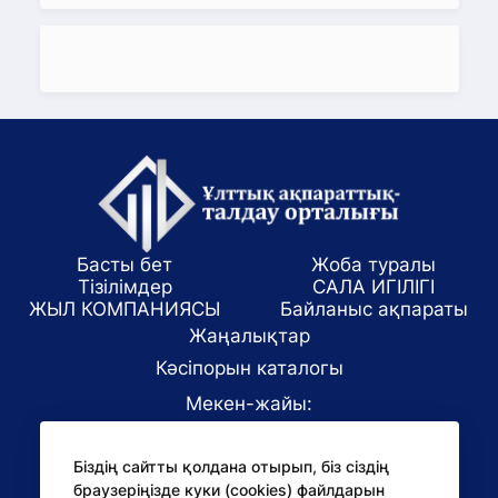
Басты бет
Жоба туралы
Тізілімдер
САЛА ИГІЛІГІ
ЖЫЛ КОМПАНИЯСЫ
Байланыс ақпараты
Жаңалықтар
Кәсіпорын каталогы
Мекен-жайы:
Алматы қаласы, ул. Маркова 61/1
Біздің сайтты қолдана отырып, біз сіздің
E-mail:
браузеріңізде куки (cookies) файлдарын