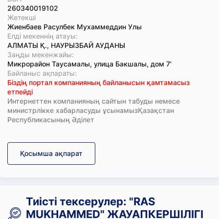
260340019102
Жетекші
Жиенбаев Расулбек Мухаммеддин Улы
Елді мекеннің атауы:
АЛМАТЫ Қ., НАУРЫЗБАЙ АУДАНЫ
Заңды мекенжайы:
Микрорайон Таусамалы, улица Бакшалы, дом 7'
Байланыс ақпараты:
Біздің портал компанияның байланысын қамтамасыз
етпейді
Интернеттен компанияның сайтын табуды немесе
министрлікке хабарласуды ұсынамызҚазақстан
Республикасының Әділет
Қосымша ақпарат
Тиісті тексерулер: "RAS
MUKHAMMED" ЖАУАПКЕРШІЛІГІ