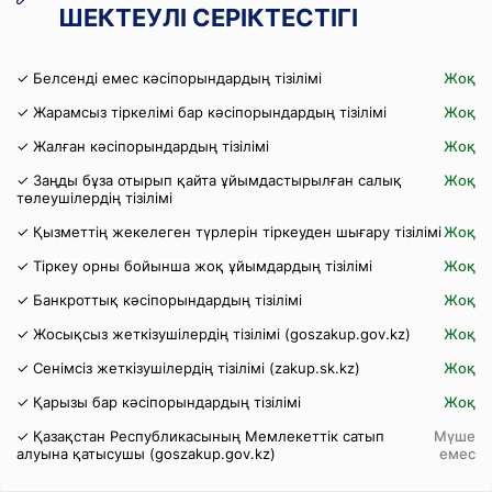
ШЕКТЕУЛІ СЕРІКТЕСТІГІ
✓ Белсенді емес кәсіпорындардың тізілімі
Жоқ
✓ Жарамсыз тіркелімі бар кәсіпорындардың тізілімі
Жоқ
✓ Жалған кәсіпорындардың тізілімі
Жоқ
✓ Заңды бұза отырып қайта ұйымдастырылған салық
Жоқ
төлеушілердің тізілімі
✓ Қызметтің жекелеген түрлерін тіркеуден шығару тізілімі
Жоқ
✓ Тіркеу орны бойынша жоқ ұйымдардың тізілімі
Жоқ
✓ Банкроттық кәсіпорындардың тізілімі
Жоқ
✓ Жосықсыз жеткізушілердің тізілімі (goszakup.gov.kz)
Жоқ
✓ Сенімсіз жеткізушілердің тізілімі (zakup.sk.kz)
Жоқ
✓ Қарызы бар кәсіпорындардың тізілімі
Жоқ
✓ Қазақстан Республикасының Мемлекеттік сатып
Мүше
алуына қатысушы (goszakup.gov.kz)
емес