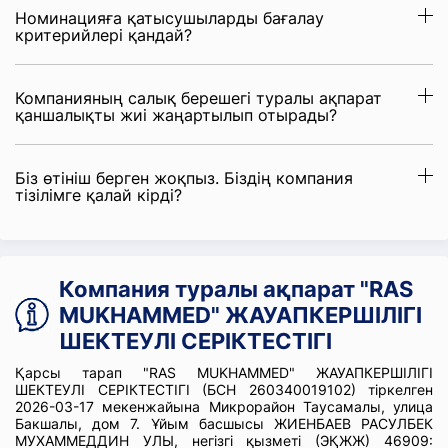
Номинацияға қатысушыларды бағалау
критерийлері қандай?
Компанияның салық берешегі туралы ақпарат
қаншалықты жиі жаңартылып отырады?
Біз өтініш берген жоқпыз. Біздің компания
тізілімге қалай кірді?
Компания туралы ақпарат "RAS
MUKHAMMED" ЖАУАПКЕРШІЛІГІ
ШЕКТЕУЛІ СЕРІКТЕСТІГІ
Қарсы тарап "RAS MUKHAMMED" ЖАУАПКЕРШІЛІГІ
ШЕКТЕУЛІ СЕРІКТЕСТІГІ (БСН 260340019102) тіркелген
2026-03-17 мекенжайына Микрорайон Таусамалы, улица
Бакшалы, дом 7. Ұйым басшысы ЖИЕНБАЕВ РАСУЛБЕК
МУХАММЕДДИН УЛЫ, негізгі қызметі (ЭҚЖЖ) 46909: