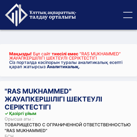
Маңызды!
Бұл сайт
тиесілі емес
"RAS MUKHAMMED"
ЖАУАПКЕРШІЛІГІ ШЕКТЕУЛІ СЕРІКТЕСТІГІ
Сіз порталда кәсіпорын туралы аналитикалық есепті
қарап жатырсыз
Аналитикалық
.
"RAS MUKHAMMED"
ЖАУАПКЕРШІЛІГІ ШЕКТЕУЛІ
СЕРІКТЕСТІГІ
✓ Қазіргі ұйым
Орысша аты :
ТОВАРИЩЕСТВО С ОГРАНИЧЕННОЙ ОТВЕТСТВЕННОСТЬЮ
"RAS MUKHAMMED"
БСН