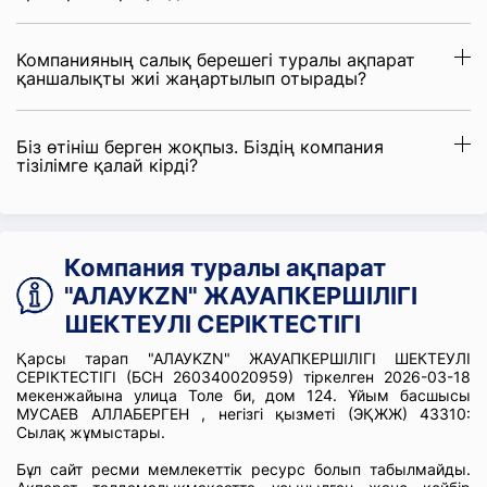
Компанияның салық берешегі туралы ақпарат
қаншалықты жиі жаңартылып отырады?
Біз өтініш берген жоқпыз. Біздің компания
тізілімге қалай кірді?
Компания туралы ақпарат
"АЛАУKZN" ЖАУАПКЕРШІЛІГІ
ШЕКТЕУЛІ СЕРІКТЕСТІГІ
Қарсы тарап "АЛАУKZN" ЖАУАПКЕРШІЛІГІ ШЕКТЕУЛІ
СЕРІКТЕСТІГІ (БСН 260340020959) тіркелген 2026-03-18
мекенжайына улица Толе би, дом 124. Ұйым басшысы
МУСАЕВ АЛЛАБЕРГЕН , негізгі қызметі (ЭҚЖЖ) 43310:
Сылақ жұмыстары.
Бұл сайт ресми мемлекеттік ресурс болып табылмайды.