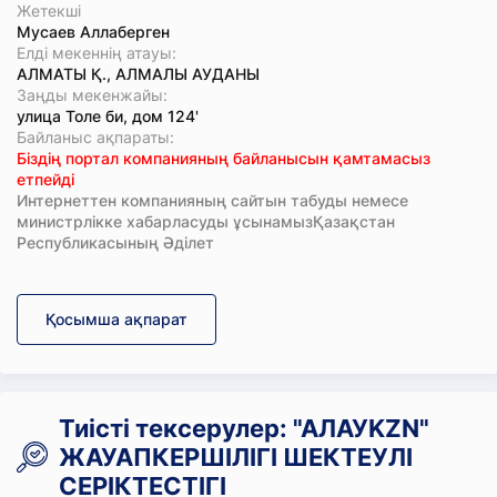
Жетекші
Мусаев Аллаберген
Елді мекеннің атауы:
АЛМАТЫ Қ., АЛМАЛЫ АУДАНЫ
Заңды мекенжайы:
улица Толе би, дом 124'
Байланыс ақпараты:
Біздің портал компанияның байланысын қамтамасыз
етпейді
Интернеттен компанияның сайтын табуды немесе
министрлікке хабарласуды ұсынамызҚазақстан
Республикасының Әділет
Қосымша ақпарат
Тиісті тексерулер: "АЛАУKZN"
ЖАУАПКЕРШІЛІГІ ШЕКТЕУЛІ
СЕРІКТЕСТІГІ