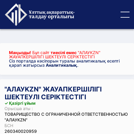
Маңызды!
Бұл сайт
тиесілі емес
"АЛАУKZN"
ЖАУАПКЕРШІЛІГІ ШЕКТЕУЛІ СЕРІКТЕСТІГІ
Сіз порталда кәсіпорын туралы аналитикалық есепті
қарап жатырсыз
Аналитикалық
.
"АЛАУKZN" ЖАУАПКЕРШІЛІГІ
ШЕКТЕУЛІ СЕРІКТЕСТІГІ
✓ Қазіргі ұйым
Орысша аты :
ТОВАРИЩЕСТВО С ОГРАНИЧЕННОЙ ОТВЕТСТВЕННОСТЬЮ
"АЛАУKZN"
БСН
260340020959