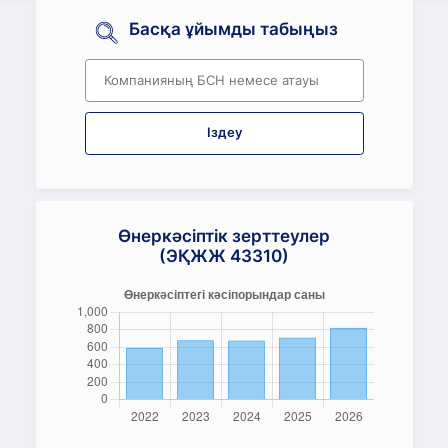
Басқа ұйымды табыңыз
Іздеу
Өнеркәсіптік зерттеулер
(ЭҚЖЖ 43310)