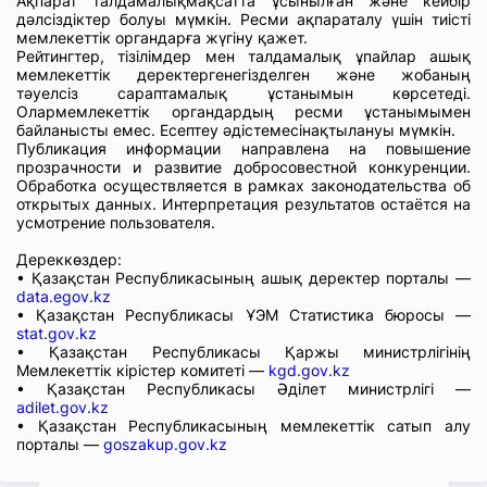
Ақпарат талдамалықмақсатта ұсынылған және кейбір
дәлсіздіктер болуы мүмкін. Ресми ақпараталу үшін тиісті
мемлекеттік органдарға жүгіну қажет.
Рейтингтер, тізілімдер мен талдамалық ұпайлар ашық
мемлекеттік деректергенегізделген және жобаның
тәуелсіз сараптамалық ұстанымын көрсетеді.
Олармемлекеттік органдардың ресми ұстанымымен
байланысты емес. Есептеу әдістемесінақтылануы мүмкін.
Публикация информации направлена на повышение
прозрачности и развитие добросовестной конкуренции.
Обработка осуществляется в рамках законодательства об
открытых данных. Интерпретация результатов остаётся на
усмотрение пользователя.
Дереккөздер:
• Қазақстан Республикасының ашық деректер порталы —
data.egov.kz
• Қазақстан Республикасы ҰЭМ Статистика бюросы —
stat.gov.kz
• Қазақстан Республикасы Қаржы министрлігінің
Мемлекеттік кірістер комитеті —
kgd.gov.kz
• Қазақстан Республикасы Әділет министрлігі —
adilet.gov.kz
• Қазақстан Республикасының мемлекеттік сатып алу
порталы —
goszakup.gov.kz