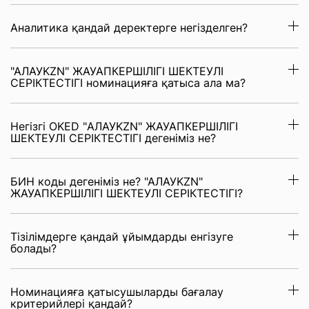
Аналитика қандай деректерге негізделген?
"АЛАУKZN" ЖАУАПКЕРШІЛІГІ ШЕКТЕУЛІ
СЕРІКТЕСТІГІ номинацияға қатыса ала ма?
Негізгі OKED "АЛАУKZN" ЖАУАПКЕРШІЛІГІ
ШЕКТЕУЛІ СЕРІКТЕСТІГІ дегеніміз не?
БИН коды дегеніміз не? "АЛАУKZN"
ЖАУАПКЕРШІЛІГІ ШЕКТЕУЛІ СЕРІКТЕСТІГІ?
Тізілімдерге қандай ұйымдарды енгізуге
болады?
Номинацияға қатысушыларды бағалау
критерийлері қандай?