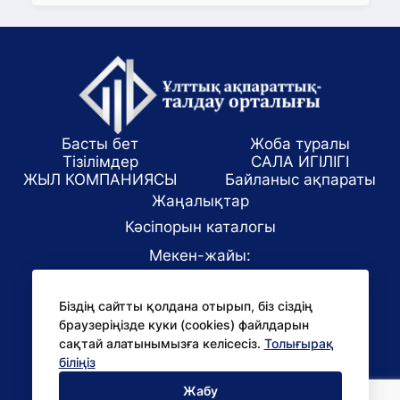
Басты бет
Жоба туралы
Тізілімдер
САЛА ИГІЛІГІ
ЖЫЛ КОМПАНИЯСЫ
Байланыс ақпараты
Жаңалықтар
Кәсіпорын каталогы
Мекен-жайы:
Алматы қаласы, ул. Маркова 61/1
Біздің сайтты қолдана отырып, біз сіздің
E-mail:
браузеріңізде куки (cookies) файлдарын
office@niac.kz
сақтай алатынымызға келісесіз.
Толығырақ
БАҚ үшін:
біліңіз
pr@niac.kz
Жабу