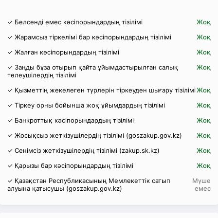
✓ Белсенді емес кәсіпорындардың тізілімі
Жоқ
✓ Жарамсыз тіркелімі бар кәсіпорындардың тізілімі
Жоқ
✓ Жалған кәсіпорындардың тізілімі
Жоқ
✓ Заңды бұза отырып қайта ұйымдастырылған салық
Жоқ
төлеушілердің тізілімі
✓ Қызметтің жекелеген түрлерін тіркеуден шығару тізілімі
Жоқ
✓ Тіркеу орны бойынша жоқ ұйымдардың тізілімі
Жоқ
✓ Банкроттық кәсіпорындардың тізілімі
Жоқ
✓ Жосықсыз жеткізушілердің тізілімі (goszakup.gov.kz)
Жоқ
✓ Сенімсіз жеткізушілердің тізілімі (zakup.sk.kz)
Жоқ
✓ Қарызы бар кәсіпорындардың тізілімі
Жоқ
✓ Қазақстан Республикасының Мемлекеттік сатып
Мүше
алуына қатысушы (goszakup.gov.kz)
емес