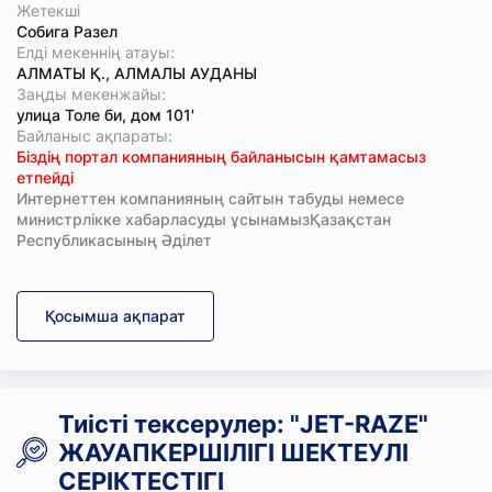
Жетекші
Собига Разел
Елді мекеннің атауы:
АЛМАТЫ Қ., АЛМАЛЫ АУДАНЫ
Заңды мекенжайы:
улица Толе би, дом 101'
Байланыс ақпараты:
Біздің портал компанияның байланысын қамтамасыз
етпейді
Интернеттен компанияның сайтын табуды немесе
министрлікке хабарласуды ұсынамызҚазақстан
Республикасының Әділет
Қосымша ақпарат
Тиісті тексерулер: "JET-RAZE"
ЖАУАПКЕРШІЛІГІ ШЕКТЕУЛІ
СЕРІКТЕСТІГІ