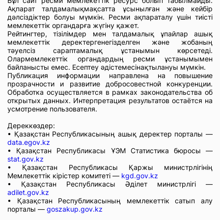
Бұл сайт ресми мемлекеттік ресурс болып табылмайды.
Ақпарат талдамалықмақсатта ұсынылған және кейбір
дәлсіздіктер болуы мүмкін. Ресми ақпараталу үшін тиісті
мемлекеттік органдарға жүгіну қажет.
Рейтингтер, тізілімдер мен талдамалық ұпайлар ашық
мемлекеттік деректергенегізделген және жобаның
тәуелсіз сараптамалық ұстанымын көрсетеді.
Олармемлекеттік органдардың ресми ұстанымымен
байланысты емес. Есептеу әдістемесінақтылануы мүмкін.
Публикация информации направлена на повышение
прозрачности и развитие добросовестной конкуренции.
Обработка осуществляется в рамках законодательства об
открытых данных. Интерпретация результатов остаётся на
усмотрение пользователя.
Дереккөздер:
• Қазақстан Республикасының ашық деректер порталы —
data.egov.kz
• Қазақстан Республикасы ҰЭМ Статистика бюросы —
stat.gov.kz
• Қазақстан Республикасы Қаржы министрлігінің
Мемлекеттік кірістер комитеті —
kgd.gov.kz
• Қазақстан Республикасы Әділет министрлігі —
adilet.gov.kz
• Қазақстан Республикасының мемлекеттік сатып алу
порталы —
goszakup.gov.kz