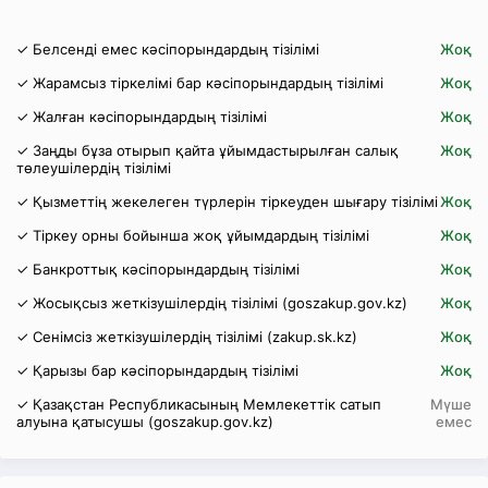
✓ Белсенді емес кәсіпорындардың тізілімі
Жоқ
✓ Жарамсыз тіркелімі бар кәсіпорындардың тізілімі
Жоқ
✓ Жалған кәсіпорындардың тізілімі
Жоқ
✓ Заңды бұза отырып қайта ұйымдастырылған салық
Жоқ
төлеушілердің тізілімі
✓ Қызметтің жекелеген түрлерін тіркеуден шығару тізілімі
Жоқ
✓ Тіркеу орны бойынша жоқ ұйымдардың тізілімі
Жоқ
✓ Банкроттық кәсіпорындардың тізілімі
Жоқ
✓ Жосықсыз жеткізушілердің тізілімі (goszakup.gov.kz)
Жоқ
✓ Сенімсіз жеткізушілердің тізілімі (zakup.sk.kz)
Жоқ
✓ Қарызы бар кәсіпорындардың тізілімі
Жоқ
✓ Қазақстан Республикасының Мемлекеттік сатып
Мүше
алуына қатысушы (goszakup.gov.kz)
емес