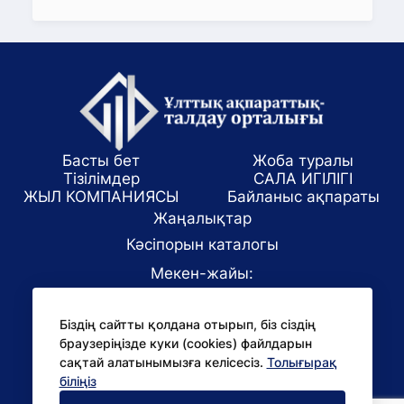
Басты бет
Жоба туралы
Тізілімдер
САЛА ИГІЛІГІ
ЖЫЛ КОМПАНИЯСЫ
Байланыс ақпараты
Жаңалықтар
Кәсіпорын каталогы
Мекен-жайы:
Алматы қаласы, ул. Маркова 61/1
Біздің сайтты қолдана отырып, біз сіздің
E-mail:
браузеріңізде куки (cookies) файлдарын
office@niac.kz
сақтай алатынымызға келісесіз.
Толығырақ
БАҚ үшін:
біліңіз