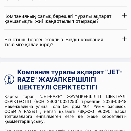
Компанияның салық берешегі туралы ақпарат
қаншалықты жиі жаңартылып отырады?
Біз өтініш берген жоқпыз. Біздің компания
тізілімге қалай кірді?
Компания туралы ақпарат "JET-
RAZE" ЖАУАПКЕРШІЛІГІ
ШЕКТЕУЛІ СЕРІКТЕСТІГІ
Қарсы тарап "JET-RAZE" ЖАУАПКЕРШІЛІГІ ШЕКТЕУЛІ
СЕРІКТЕСТІГІ (БСН 260340021253) тіркелген 2026-03-18
мекенжайына улица Толе би, дом 101. Ұйым басшысы
СОБИГА РАЗЕЛ , негізгі қызметі (ЭҚЖЖ) 96090: Басқа
топтамаларға енгізілмеген өзге де жеке көрсетілетін
қызметтерді ұсыну.