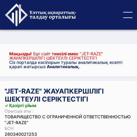
Маңызды!
Бұл сайт
тиесілі емес
"JET-RAZE"
ЖАУАПКЕРШІЛІГІ ШЕКТЕУЛІ СЕРІКТЕСТІГІ
Сіз порталда кәсіпорын туралы аналитикалық есепті
қарап жатырсыз
Аналитикалық
.
"JET-RAZE" ЖАУАПКЕРШІЛІГІ
ШЕКТЕУЛІ СЕРІКТЕСТІГІ
✓ Қазіргі ұйым
Орысша аты :
ТОВАРИЩЕСТВО С ОГРАНИЧЕННОЙ ОТВЕТСТВЕННОСТЬЮ
"JET-RAZE"
БСН
260340021253