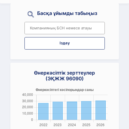
Басқа ұйымды табыңыз
Іздеу
Өнеркәсіптік зерттеулер
(ЭҚЖЖ 96090)