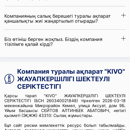
Компанияның салық берешегі туралы ақпарат
қаншалықты жиі жаңартылып отырады?
Біз өтініш берген жоқпыз. Біздің компания
тізілімге қалай кірді?
Компания туралы ақпарат "KIVO"
ЖАУАПКЕРШІЛІГІ ШЕКТЕУЛІ
СЕРІКТЕСТІГІ
Қарсы тарап "KIVO" ЖАУАПКЕРШІЛІГІ ШЕКТЕУЛІ
СЕРІКТЕСТІГІ (БСН 260340021848) тіркелген 2026-03-18
мекенжайына Микрорайон Кемел, улица Аксуат, дом 9Б.
Ұйым басшысы СЕЙТОВ АЛТИНБЕК АБАТОВИЧ, негізгі
қызметі (ЭҚЖЖ) 43310: Сылақ жұмыстары.
Бұл сайт ресми мемлекеттік ресурс болып табылмайды.