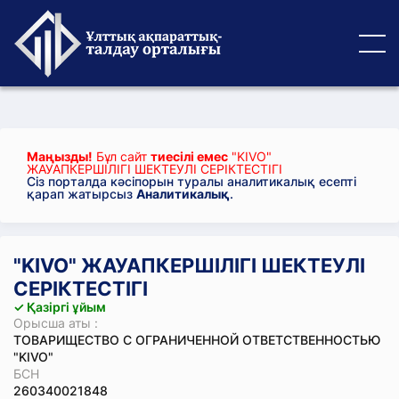
Маңызды!
Бұл сайт
тиесілі емес
"KIVO"
ЖАУАПКЕРШІЛІГІ ШЕКТЕУЛІ СЕРІКТЕСТІГІ
Сіз порталда кәсіпорын туралы аналитикалық есепті
қарап жатырсыз
Аналитикалық
.
"KIVO" ЖАУАПКЕРШІЛІГІ ШЕКТЕУЛІ
СЕРІКТЕСТІГІ
✓ Қазіргі ұйым
Орысша аты :
ТОВАРИЩЕСТВО С ОГРАНИЧЕННОЙ ОТВЕТСТВЕННОСТЬЮ
"KIVO"
БСН
260340021848