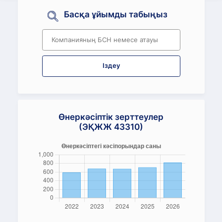
Басқа ұйымды табыңыз
Іздеу
Өнеркәсіптік зерттеулер
(ЭҚЖЖ 43310)