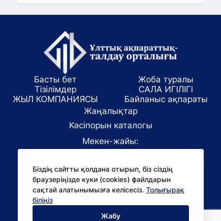
Басты бет
Жоба туралы
Тізілімдер
САЛА ИГІЛІГІ
ЖЫЛ КОМПАНИЯСЫ
Байланыс ақпараты
Жаңалықтар
Кәсіпорын каталогы
Мекен-жайы:
Алматы қаласы, ул. Маркова 61/1
Біздің сайтты қолдана отырып, біз сіздің
E-mail:
браузеріңізде куки (cookies) файлдарын
office@niac.kz
сақтай алатынымызға келісесіз.
Толығырақ
БАҚ үшін:
біліңіз
pr@niac.kz
Жабу