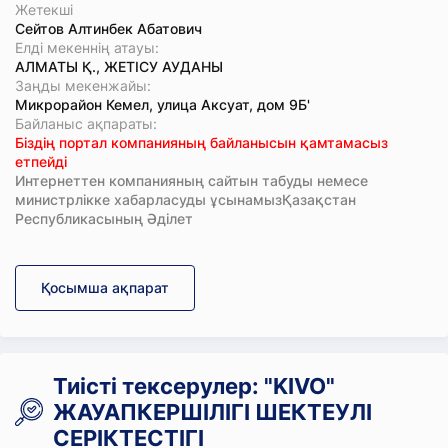
Жетекші
Сейтов Алтинбек Абатович
Елді мекеннің атауы:
АЛМАТЫ Қ., ЖЕТІСУ АУДАНЫ
Заңды мекенжайы:
Микрорайон Кемел, улица Аксуат, дом 9Б'
Байланыс ақпараты:
Біздің портал компанияның байланысын қамтамасыз
етпейді
Интернеттен компанияның сайтын табуды немесе
министрлікке хабарласуды ұсынамызҚазақстан
Республикасының Әділет
Қосымша ақпарат
Тиісті тексерулер: "KIVO"
ЖАУАПКЕРШІЛІГІ ШЕКТЕУЛІ
СЕРІКТЕСТІГІ