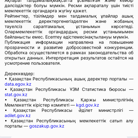
Ақпарат талдамалықмақсатта ұсынылған және кейбір
дәлсіздіктер болуы мүмкін. Ресми ақпараталу үшін тиісті
мемлекеттік органдарға жүгіну қажет.
Рейтингтер, тізілімдер мен талдамалық ұпайлар ашық
мемлекеттік деректергенегізделген және жобаның
тәуелсіз сараптамалық ұстанымын көрсетеді.
Олармемлекеттік органдардың ресми ұстанымымен
байланысты емес. Есептеу әдістемесінақтылануы мүмкін.
Публикация информации направлена на повышение
прозрачности и развитие добросовестной конкуренции.
Обработка осуществляется в рамках законодательства об
открытых данных. Интерпретация результатов остаётся на
усмотрение пользователя.
Дереккөздер:
• Қазақстан Республикасының ашық деректер порталы —
data.egov.kz
• Қазақстан Республикасы ҰЭМ Статистика бюросы —
stat.gov.kz
• Қазақстан Республикасы Қаржы министрлігінің
Мемлекеттік кірістер комитеті —
kgd.gov.kz
• Қазақстан Республикасы Әділет министрлігі —
adilet.gov.kz
• Қазақстан Республикасының мемлекеттік сатып алу
порталы —
goszakup.gov.kz