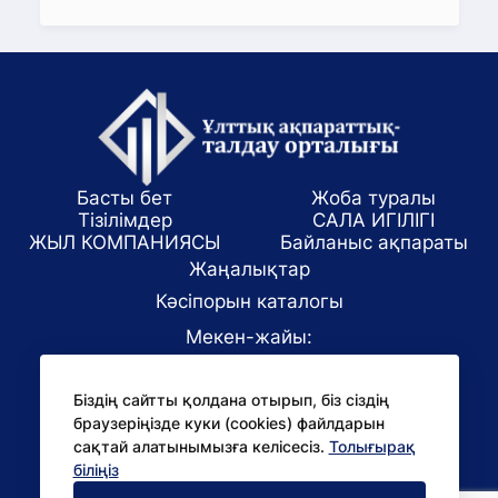
Басты бет
Жоба туралы
Тізілімдер
САЛА ИГІЛІГІ
ЖЫЛ КОМПАНИЯСЫ
Байланыс ақпараты
Жаңалықтар
Кәсіпорын каталогы
Мекен-жайы:
Алматы қаласы, ул. Маркова 61/1
Біздің сайтты қолдана отырып, біз сіздің
E-mail:
браузеріңізде куки (cookies) файлдарын
office@niac.kz
сақтай алатынымызға келісесіз.
Толығырақ
БАҚ үшін:
біліңіз