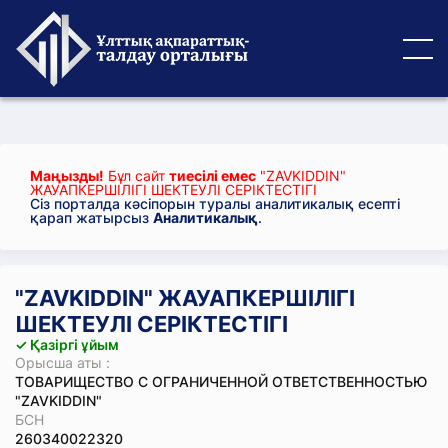
Маңызды!
Бұл сайт
тиесілі емес
"ZAVKIDDIN"
ЖАУАПКЕРШІЛІГІ ШЕКТЕУЛІ СЕРІКТЕСТІГІ
Сіз порталда кәсіпорын туралы аналитикалық есепті
қарап жатырсыз
Аналитикалық
.
"ZAVKIDDIN" ЖАУАПКЕРШІЛІГІ
ШЕКТЕУЛІ СЕРІКТЕСТІГІ
✓ Қазіргі ұйым
Орысша аты :
ТОВАРИЩЕСТВО С ОГРАНИЧЕННОЙ ОТВЕТСТВЕННОСТЬЮ
"ZAVKIDDIN"
БСН
260340022320