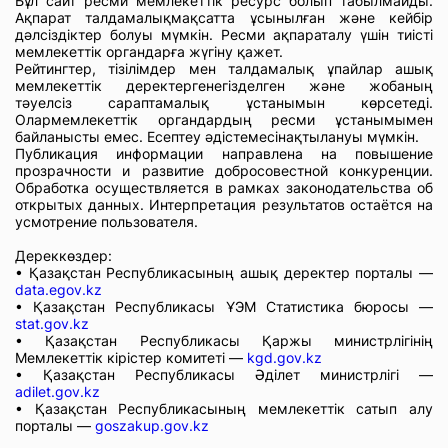
Бұл сайт ресми мемлекеттік ресурс болып табылмайды.
Ақпарат талдамалықмақсатта ұсынылған және кейбір
дәлсіздіктер болуы мүмкін. Ресми ақпараталу үшін тиісті
мемлекеттік органдарға жүгіну қажет.
Рейтингтер, тізілімдер мен талдамалық ұпайлар ашық
мемлекеттік деректергенегізделген және жобаның
тәуелсіз сараптамалық ұстанымын көрсетеді.
Олармемлекеттік органдардың ресми ұстанымымен
байланысты емес. Есептеу әдістемесінақтылануы мүмкін.
Публикация информации направлена на повышение
прозрачности и развитие добросовестной конкуренции.
Обработка осуществляется в рамках законодательства об
открытых данных. Интерпретация результатов остаётся на
усмотрение пользователя.
Дереккөздер:
• Қазақстан Республикасының ашық деректер порталы —
data.egov.kz
• Қазақстан Республикасы ҰЭМ Статистика бюросы —
stat.gov.kz
• Қазақстан Республикасы Қаржы министрлігінің
Мемлекеттік кірістер комитеті —
kgd.gov.kz
• Қазақстан Республикасы Әділет министрлігі —
adilet.gov.kz
• Қазақстан Республикасының мемлекеттік сатып алу
порталы —
goszakup.gov.kz