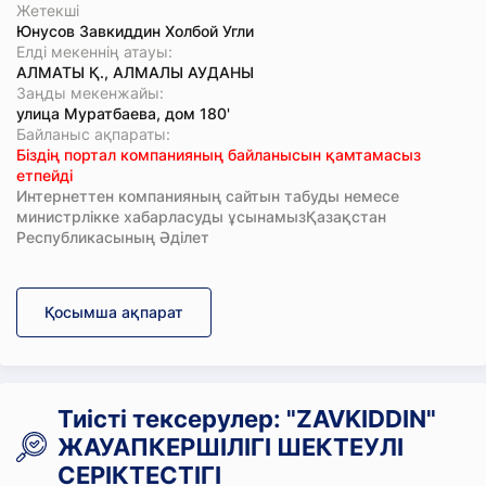
Жетекші
Юнусов Завкиддин Холбой Угли
Елді мекеннің атауы:
АЛМАТЫ Қ., АЛМАЛЫ АУДАНЫ
Заңды мекенжайы:
улица Муратбаева, дом 180'
Байланыс ақпараты:
Біздің портал компанияның байланысын қамтамасыз
етпейді
Интернеттен компанияның сайтын табуды немесе
министрлікке хабарласуды ұсынамызҚазақстан
Республикасының Әділет
Қосымша ақпарат
Тиісті тексерулер: "ZAVKIDDIN"
ЖАУАПКЕРШІЛІГІ ШЕКТЕУЛІ
СЕРІКТЕСТІГІ