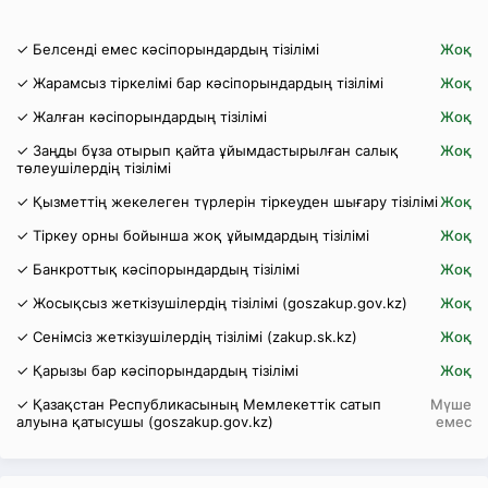
✓ Белсенді емес кәсіпорындардың тізілімі
Жоқ
✓ Жарамсыз тіркелімі бар кәсіпорындардың тізілімі
Жоқ
✓ Жалған кәсіпорындардың тізілімі
Жоқ
✓ Заңды бұза отырып қайта ұйымдастырылған салық
Жоқ
төлеушілердің тізілімі
✓ Қызметтің жекелеген түрлерін тіркеуден шығару тізілімі
Жоқ
✓ Тіркеу орны бойынша жоқ ұйымдардың тізілімі
Жоқ
✓ Банкроттық кәсіпорындардың тізілімі
Жоқ
✓ Жосықсыз жеткізушілердің тізілімі (goszakup.gov.kz)
Жоқ
✓ Сенімсіз жеткізушілердің тізілімі (zakup.sk.kz)
Жоқ
✓ Қарызы бар кәсіпорындардың тізілімі
Жоқ
✓ Қазақстан Республикасының Мемлекеттік сатып
Мүше
алуына қатысушы (goszakup.gov.kz)
емес