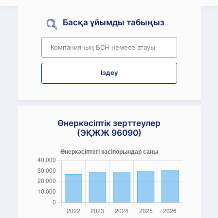
Басқа ұйымды табыңыз
Іздеу
Өнеркәсіптік зерттеулер
(ЭҚЖЖ 96090)