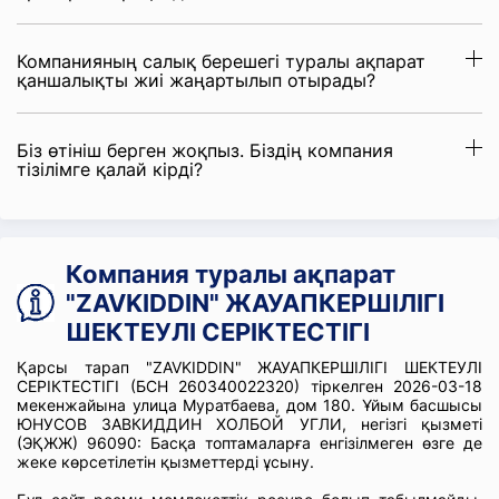
Компанияның салық берешегі туралы ақпарат
қаншалықты жиі жаңартылып отырады?
Біз өтініш берген жоқпыз. Біздің компания
тізілімге қалай кірді?
Компания туралы ақпарат
"ZAVKIDDIN" ЖАУАПКЕРШІЛІГІ
ШЕКТЕУЛІ СЕРІКТЕСТІГІ
Қарсы тарап "ZAVKIDDIN" ЖАУАПКЕРШІЛІГІ ШЕКТЕУЛІ
СЕРІКТЕСТІГІ (БСН 260340022320) тіркелген 2026-03-18
мекенжайына улица Муратбаева, дом 180. Ұйым басшысы
ЮНУСОВ ЗАВКИДДИН ХОЛБОЙ УГЛИ, негізгі қызметі
(ЭҚЖЖ) 96090: Басқа топтамаларға енгізілмеген өзге де
жеке көрсетілетін қызметтерді ұсыну.