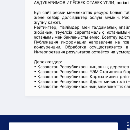
АБДУКАРИМОВ ИЛЁСБЕК ОТАБЕК УГЛИ, негізгі 
Бұл сайт ресми мемлекеттік ресурс болып т
және кейбір дәлсіздіктер болуы мүмкін. Рес
жүгіну қажет.
Рейтингтер, тізілімдер мен талдамалық ұпай
жобаның тәуелсіз сараптамалық ұстанымын
ұстанымымен байланысты емес. Есептеу әдіст
Публикация информации направлена на пов
конкуренции. Обработка осуществляется в
Интерпретация результатов остаётся на усмот
Дереккөздер:
• Қазақстан Республикасының ашық деректе
• Қазақстан Республикасы ҰЭМ Статистика б
• Қазақстан Республикасы Қаржы министрлігін
• Қазақстан Республикасы Әділет министрлігі
• Қазақстан Республикасының мемлекеттік са
Б
Ж