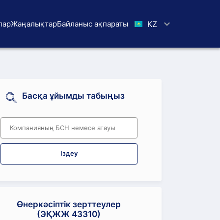
лар
Жаңалықтар
Байланыс ақпараты
KZ
Басқа ұйымды табыңыз
Іздеу
Өнеркәсіптік зерттеулер
(ЭҚЖЖ 43310)