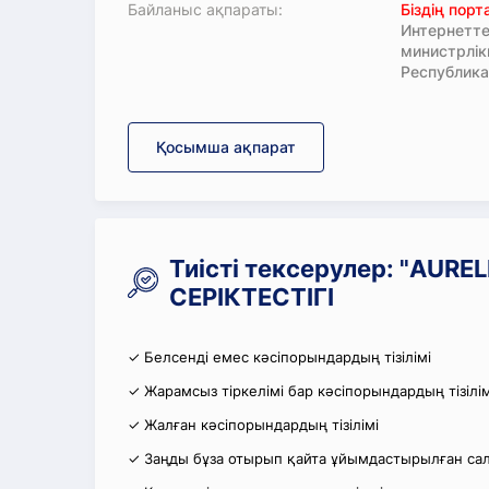
Байланыс ақпараты:
Біздің пор
Интернетте
министрлі
Республика
Қосымша ақпарат
Тиісті тексерулер: "AUR
СЕРІКТЕСТІГІ
✓ Белсенді емес кәсіпорындардың тізілімі
✓ Жарамсыз тіркелімі бар кәсіпорындардың тізілім
✓ Жалған кәсіпорындардың тізілімі
✓ Заңды бұза отырып қайта ұйымдастырылған салы