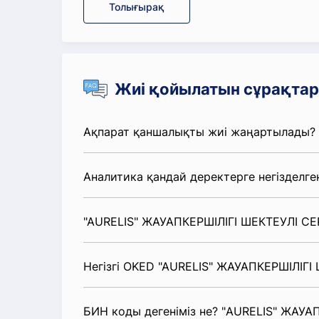
Толығырақ
Жиі қойылатын сұрақтар
Ақпарат қаншалықты жиі жаңартылады?
Аналитика қандай деректерге негізделге
"AURELIS" ЖАУАПКЕРШІЛІГІ ШЕКТЕУЛІ СЕР
Негізгі OKED "AURELIS" ЖАУАПКЕРШІЛІГІ 
БИН коды дегеніміз не? "AURELIS" ЖАУА