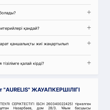
 болады?
итерийлері қандай?
парат қаншалықты жиі жаңартылып
 тізілімге қалай кірді?
т "AURELIS" ЖАУАПКЕРШІЛІГІ
ЕУЛІ СЕРІКТЕСТІГІ (БСН 260340022425) тіркелген
сұлтан Назарбаев, дом 28/3. Ұйым басшысы