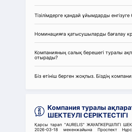
Тізілімдерге қандай ұйымдарды енгізуге
Номинацияға қатысушыларды бағалау кр
Компанияның салық берешегі туралы ақ
отырады?
Біз өтініш берген жоқпыз. Біздің компания
Компания туралы ақпара
ШЕКТЕУЛІ СЕРІКТЕСТІГІ
Қарсы тарап "AURELIS" ЖАУАПКЕРШІЛІГІ ШЕКТ
2026-03-18 мекенжайына Проспект Нұр