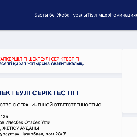
Басты бет
Жоба туралы
Тізілімдер
Номинация
АПКЕРШІЛІГІ ШЕКТЕУЛІ СЕРІКТЕСТІГІ
 есепті қарап жатырсыз
Аналитикалық
.
ШЕКТЕУЛІ СЕРІКТЕСТІГІ
СТВО С ОГРАНИЧЕННОЙ ОТВЕТСТВЕННОСТЬЮ
425
в Илёсбек Отабек Угли
, ЖЕТІСУ АУДАНЫ
ұрсұлтан Назарбаев, дом 28/3'