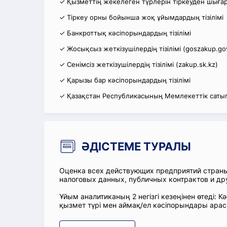
✓ Қызметтің жекелеген түрлерін тіркеуден шығару
✓ Тіркеу орны бойынша жоқ ұйымдардың тізілімі
✓ Банкроттық кәсіпорындардың тізілімі
✓ Жосықсыз жеткізушілердің тізілімі (goszakup.go
✓ Сенімсіз жеткізушілердің тізілімі (zakup.sk.kz)
✓ Қарызы бар кәсіпорындардың тізілімі
✓ Қазақстан Республикасының Мемлекеттік сатып
ӘДІСТЕМЕ ТУРАЛЫ
Оценка всех действующих предприятий стран
налоговых данных, публичных контрактов и др
Ұйым аналитиканың 2 негізгі кезеңінен өтеді
қызмет түрі мен аймақ/ел кәсіпорындары ара