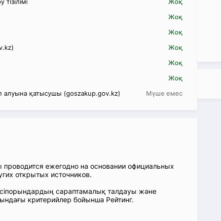
 тізілімі
Жоқ
Жоқ
Жоқ
v.kz)
Жоқ
Жоқ
Жоқ
 алуына қатысушы (goszakup.gov.kz)
Мүше емес
ы проводится ежегодно на основании официальных
угих открытых источников.
: Кәсіпорындардың сараптамалық талдауы және
сындағы критерийлер бойынша Рейтинг.