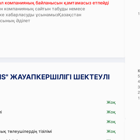
тал компанияның байланысын қамтамасыз етпейді
н компанияның сайтын табуды немесе
кке хабарласуды ұсынамызҚазақстан
сының Әділет
ELIS" ЖАУАПКЕРШІЛІГІ ШЕКТЕУЛІ
Жоқ
і
Жоқ
Жоқ
қ төлеушілердің тізілімі
Жоқ