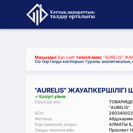
Маңызды!
Бұл сайт
тиесілі емес
"AURELIS" ЖАУ
Сіз порталда кәсіпорын туралы аналитикалық
"AURELIS" ЖАУАПКЕРШІЛІГІ 
✓ Қазіргі ұйым
Орысша аты :
ТОВАРИЩЕ
"AURELIS"
БСН
260340022
Жетекші
Абдукаримо
Елді мекеннің атауы:
АЛМАТЫ Қ.
Заңды мекенжайы:
Проспект Н