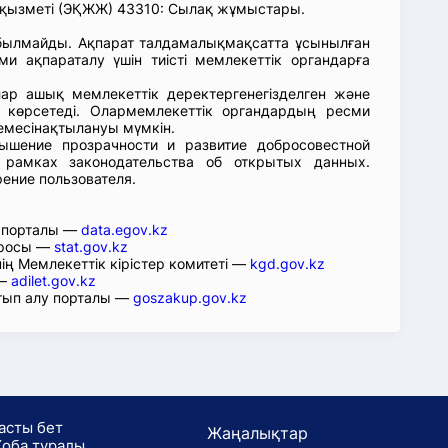
қызметі (ЭҚЖЖ) 43310: Сылақ жұмыстары.
абылмайды. Ақпарат талдамалықмақсатта ұсынылған
ми ақпараталу үшін тиісті мемлекеттік органдарға
лар ашық мемлекеттік деректергенегізделген және
 көрсетеді. Олармемлекеттік органдардың ресми
емесінақтылануы мүмкін.
ышение прозрачности и развитие добросовестной
 рамках законодательства об открытых данных.
рение пользователя.
р порталы —
data.egov.kz
юросы —
stat.gov.kz
ің Мемлекеттік кірістер комитеті —
kgd.gov.kz
 —
adilet.gov.kz
тып алу порталы —
goszakup.gov.kz
асты бет
Жаңалықтар
оба туралы