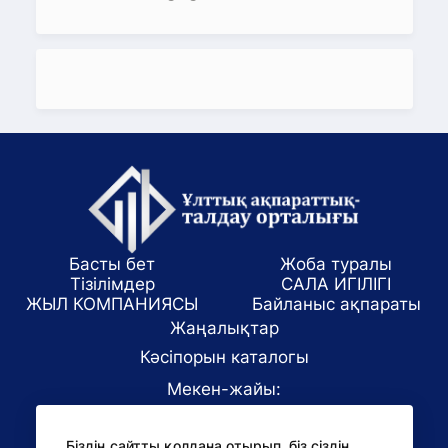
Басты бет
Жоба туралы
Тізілімдер
САЛА ИГІЛІГІ
ЖЫЛ КОМПАНИЯСЫ
Байланыс ақпараты
Жаңалықтар
Кәсіпорын каталогы
Мекен-жайы:
Алматы қаласы, ул. Маркова 61/1
Біздің сайтты қолдана отырып, біз сіздің