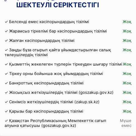
ШЕКТЕУЛІ СЕРІКТЕСТІГІ
✓ Белсенді емес кәсіпорындардың тізілімі
Жоқ
✓ Жарамсыз тіркелімі бар кәсіпорындардың тізілімі
Жоқ
✓ Жалған кәсіпорындардың тізілімі
Жоқ
✓ Заңды бұза отырып қайта ұйымдастырылған салық
Жоқ
төлеушілердің тізілімі
✓ Қызметтің жекелеген түрлерін тіркеуден шығару тізілімі
Жоқ
✓ Тіркеу орны бойынша жоқ ұйымдардың тізілімі
Жоқ
✓ Банкроттық кәсіпорындардың тізілімі
Жоқ
✓ Жосықсыз жеткізушілердің тізілімі (goszakup.gov.kz)
Жоқ
✓ Сенімсіз жеткізушілердің тізілімі (zakup.sk.kz)
Жоқ
✓ Қарызы бар кәсіпорындардың тізілімі
Жоқ
✓ Қазақстан Республикасының Мемлекеттік сатып
Мүше
алуына қатысушы (goszakup.gov.kz)
емес