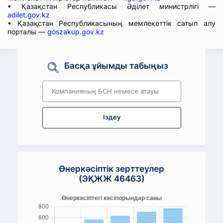
• Қазақстан Республикасы Әділет министрлігі —
adilet.gov.kz
• Қазақстан Республикасының мемлекеттік сатып алу
порталы —
goszakup.gov.kz
Басқа ұйымды табыңыз
Іздеу
Өнеркәсіптік зерттеулер
(ЭҚЖЖ 46463)