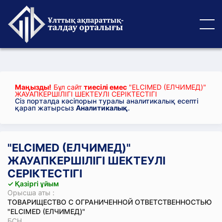
Маңызды!
Бұл сайт
тиесілі емес
"ELCIMED (ЕЛЧИМЕД)"
ЖАУАПКЕРШІЛІГІ ШЕКТЕУЛІ СЕРІКТЕСТІГІ
Сіз порталда кәсіпорын туралы аналитикалық есепті
қарап жатырсыз
Аналитикалық
.
"ELCIMED (ЕЛЧИМЕД)"
ЖАУАПКЕРШІЛІГІ ШЕКТЕУЛІ
СЕРІКТЕСТІГІ
✓ Қазіргі ұйым
Орысша аты :
ТОВАРИЩЕСТВО С ОГРАНИЧЕННОЙ ОТВЕТСТВЕННОСТЬЮ
"ELCIMED (ЕЛЧИМЕД)"
БСН