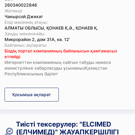
260340022846
Жетекші
Чакырсой Джихат
Елді мекеннің атауы:
АЛМАТЫ ОБЛЫСЫ, ҚОНАЕВ Қ.Ә., ҚОНАЕВ Қ.
Заңды мекенжайы:
Микрорайон 2, дом 31А, кв. 12'
Байланыс ақпараты:
Біздің портал компанияның байланысын қамтамасыз
етпейді
Интернеттен компанияның сайтын табуды немесе
министрлікке хабарласуды ұсынамызҚазақстан
Республикасының Әділет
Қосымша ақпарат
Тиісті тексерулер: "ELCIMED
(ЕЛЧИМЕД)" ЖАУАПКЕРШІЛІГІ