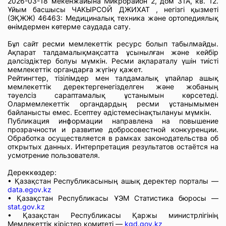
2026-03-18 мекенжайына Микрорайон 2, дом 31А, кв. 12.
Ұйым басшысы ЧАКЫРСОЙ ДЖИХАТ , негізгі қызметі
(ЭҚЖЖ) 46463: Медициналық техника және ортопедиялық
өнімдермен көтерме саудада сату.
Бұл сайт ресми мемлекеттік ресурс болып табылмайды.
Ақпарат талдамалықмақсатта ұсынылған және кейбір
дәлсіздіктер болуы мүмкін. Ресми ақпараталу үшін тиісті
мемлекеттік органдарға жүгіну қажет.
Рейтингтер, тізілімдер мен талдамалық ұпайлар ашық
мемлекеттік деректергенегізделген және жобаның
тәуелсіз сараптамалық ұстанымын көрсетеді.
Олармемлекеттік органдардың ресми ұстанымымен
байланысты емес. Есептеу әдістемесінақтылануы мүмкін.
Публикация информации направлена на повышение
прозрачности и развитие добросовестной конкуренции.
Обработка осуществляется в рамках законодательства об
открытых данных. Интерпретация результатов остаётся на
усмотрение пользователя.
Дереккөздер:
• Қазақстан Республикасының ашық деректер порталы —
data.egov.kz
• Қазақстан Республикасы ҰЭМ Статистика бюросы —
stat.gov.kz
• Қазақстан Республикасы Қаржы министрлігінің
Мемлекеттік кірістер комитеті —
kgd.gov.kz