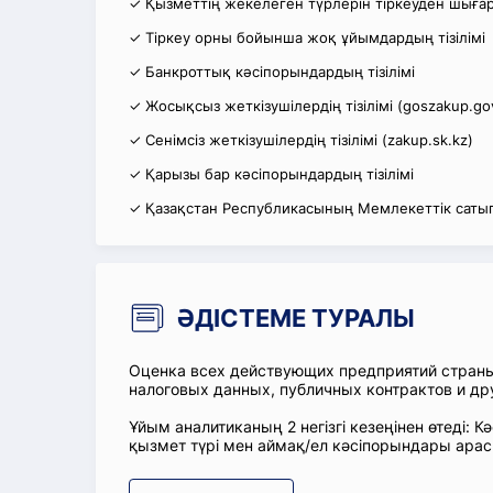
✓ Қызметтің жекелеген түрлерін тіркеуден шығару
✓ Тіркеу орны бойынша жоқ ұйымдардың тізілімі
✓ Банкроттық кәсіпорындардың тізілімі
✓ Жосықсыз жеткізушілердің тізілімі (goszakup.go
✓ Сенімсіз жеткізушілердің тізілімі (zakup.sk.kz)
✓ Қарызы бар кәсіпорындардың тізілімі
✓ Қазақстан Республикасының Мемлекеттік сатып
ӘДІСТЕМЕ ТУРАЛЫ
Оценка всех действующих предприятий стран
налоговых данных, публичных контрактов и др
Ұйым аналитиканың 2 негізгі кезеңінен өтеді
қызмет түрі мен аймақ/ел кәсіпорындары ара