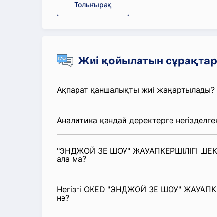
Толығырақ
Жиі қойылатын сұрақтар
Ақпарат қаншалықты жиі жаңартылады?
Аналитика қандай деректерге негізделге
"ЭНДЖОЙ ЗЕ ШОУ" ЖАУАПКЕРШІЛІГІ ШЕКТ
ала ма?
Негізгі OKED "ЭНДЖОЙ ЗЕ ШОУ" ЖАУАПКЕР
не?