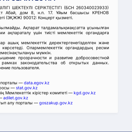
ІГІ ШЕКТЕУЛІ СЕРІКТЕСТІГІ (БСН 260340023933)
кт Абай, дом 8, н.п. 17. Ұйым басшысы КРЕНОВ
і (ЭҚЖЖ) 90012: Концерт қызметі.
абылмайды. Ақпарат талдамалықмақсатта ұсынылған
ми ақпараталу үшін тиісті мемлекеттік органдарға
лар ашық мемлекеттік деректергенегізделген және
 көрсетеді. Олармемлекеттік органдардың ресми
емесінақтылануы мүмкін.
ышение прозрачности и развитие добросовестной
 рамках законодательства об открытых данных.
рение пользователя.
р порталы —
data.egov.kz
юросы —
stat.gov.kz
ің Мемлекеттік кірістер комитеті —
kgd.gov.kz
 —
adilet.gov.kz
тып алу порталы —
goszakup.gov.kz