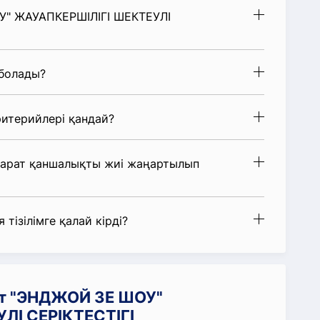
У" ЖАУАПКЕРШІЛІГІ ШЕКТЕУЛІ
 болады?
итерийлері қандай?
парат қаншалықты жиі жаңартылып
 тізілімге қалай кірді?
ат "ЭНДЖОЙ ЗЕ ШОУ"
ЛІ СЕРІКТЕСТІГІ