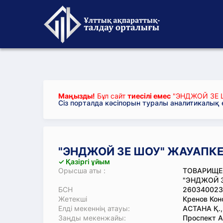
Маңызды!
Бұл сайт
тиесілі емес
"ЭНДЖОЙ ЗЕ Ш
Сіз порталда кәсіпорын туралы аналитикалық
"ЭНДЖОЙ ЗЕ ШОУ" ЖАУАПКЕР
✓ Қазіргі ұйым
Орысша аты :
ТОВАРИЩЕ
"ЭНДЖОЙ 
БСН
260340023
Жетекші
Кренов Кон
Елді мекеннің атауы:
АСТАНА Қ.
Заңды мекенжайы:
Проспект Аб