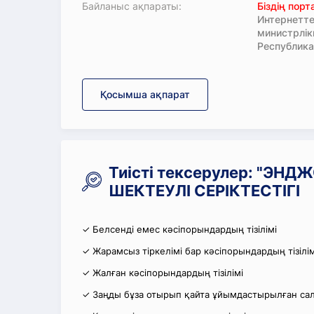
Байланыс ақпараты:
Біздің пор
Интернетте
министрлі
Республика
Қосымша ақпарат
Тиісті тексерулер: "ЭН
ШЕКТЕУЛІ СЕРІКТЕСТІГІ
✓ Белсенді емес кәсіпорындардың тізілімі
✓ Жарамсыз тіркелімі бар кәсіпорындардың тізілім
✓ Жалған кәсіпорындардың тізілімі
✓ Заңды бұза отырып қайта ұйымдастырылған салы