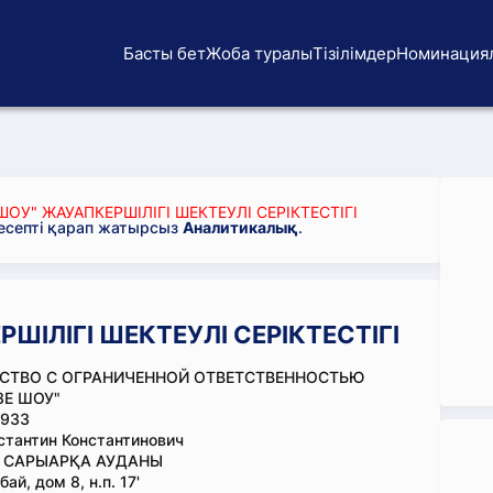
Басты бет
Жоба туралы
Тізілімдер
Номинация
ОУ" ЖАУАПКЕРШІЛІГІ ШЕКТЕУЛІ СЕРІКТЕСТІГІ
 есепті қарап жатырсыз
Аналитикалық
.
ШІЛІГІ ШЕКТЕУЛІ СЕРІКТЕСТІГІ
СТВО С ОГРАНИЧЕННОЙ ОТВЕТСТВЕННОСТЬЮ
ЗЕ ШОУ"
933
стантин Константинович
, САРЫАРҚА АУДАНЫ
ай, дом 8, н.п. 17'