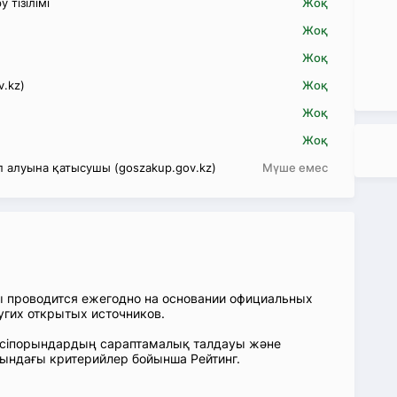
 тізілімі
Жоқ
Жоқ
Жоқ
v.kz)
Жоқ
Жоқ
Жоқ
 алуына қатысушы (goszakup.gov.kz)
Мүше емес
ы проводится ежегодно на основании официальных
угих открытых источников.
: Кәсіпорындардың сараптамалық талдауы және
сындағы критерийлер бойынша Рейтинг.