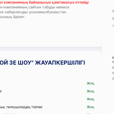
тал компанияның байланысын қамтамасыз етпейді
н компанияның сайтын табуды немесе
кке хабарласуды ұсынамызҚазақстан
сының Әділет
ДЖОЙ ЗЕ ШОУ" ЖАУАПКЕРШІЛІГІ
Жоқ
і
Жоқ
Жоқ
қ төлеушілердің тізілімі
Жоқ