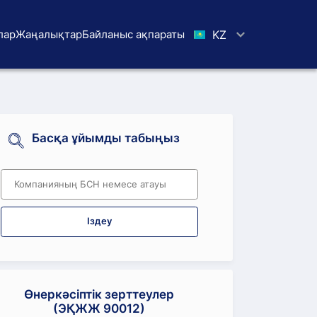
лар
Жаңалықтар
Байланыс ақпараты
KZ
Басқа ұйымды табыңыз
Іздеу
Өнеркәсіптік зерттеулер
(ЭҚЖЖ 90012)