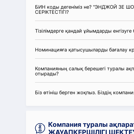
БИН коды дегеніміз не? "ЭНДЖОЙ ЗЕ ШО
СЕРІКТЕСТІГІ?
Тізілімдерге қандай ұйымдарды енгізуге
Номинацияға қатысушыларды бағалау кр
Компанияның салық берешегі туралы ақ
отырады?
Біз өтініш берген жоқпыз. Біздің компания
Компания туралы ақпар
ЖАУАПКЕРШІЛІГІ ШЕКТЕУ