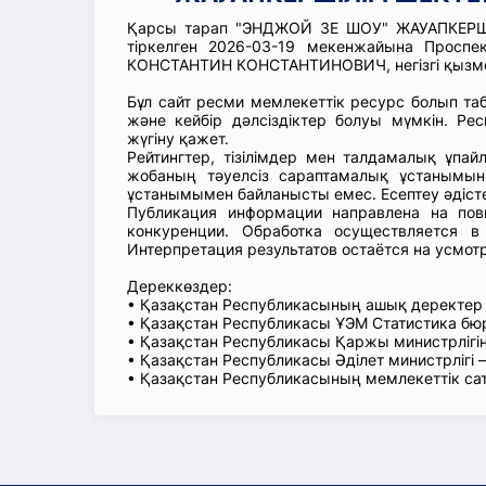
Қарсы тарап "ЭНДЖОЙ ЗЕ ШОУ" ЖАУАПКЕРШІЛ
тіркелген 2026-03-19 мекенжайына Проспе
КОНСТАНТИН КОНСТАНТИНОВИЧ, негізгі қызмет
Бұл сайт ресми мемлекеттік ресурс болып т
және кейбір дәлсіздіктер болуы мүмкін. Рес
жүгіну қажет.
Рейтингтер, тізілімдер мен талдамалық ұпай
жобаның тәуелсіз сараптамалық ұстанымын
ұстанымымен байланысты емес. Есептеу әдіст
Публикация информации направлена на пов
конкуренции. Обработка осуществляется в
Интерпретация результатов остаётся на усмот
Дереккөздер:
• Қазақстан Республикасының ашық деректе
• Қазақстан Республикасы ҰЭМ Статистика б
• Қазақстан Республикасы Қаржы министрлігін
• Қазақстан Республикасы Әділет министрлігі
• Қазақстан Республикасының мемлекеттік са