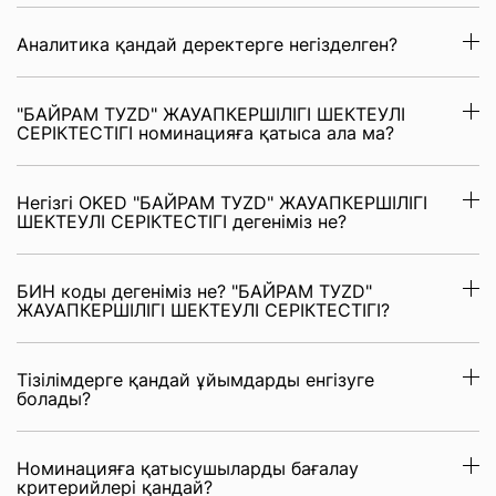
Аналитика қандай деректерге негізделген?
"БАЙРАМ ТУZD" ЖАУАПКЕРШІЛІГІ ШЕКТЕУЛІ
СЕРІКТЕСТІГІ номинацияға қатыса ала ма?
Негізгі OKED "БАЙРАМ ТУZD" ЖАУАПКЕРШІЛІГІ
ШЕКТЕУЛІ СЕРІКТЕСТІГІ дегеніміз не?
БИН коды дегеніміз не? "БАЙРАМ ТУZD"
ЖАУАПКЕРШІЛІГІ ШЕКТЕУЛІ СЕРІКТЕСТІГІ?
Тізілімдерге қандай ұйымдарды енгізуге
болады?
Номинацияға қатысушыларды бағалау
критерийлері қандай?