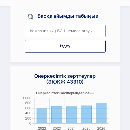
Басқа ұйымды табыңыз
Іздеу
Өнеркәсіптік зерттеулер
(ЭҚЖЖ 43310)