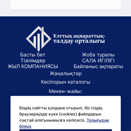
Басты бет
Жоба туралы
Тізілімдер
САЛА ИГІЛІГІ
ЖЫЛ КОМПАНИЯСЫ
Байланыс ақпараты
Жаңалықтар
Кәсіпорын каталогы
Мекен-жайы:
Алматы қаласы, ул. Маркова 61/1
Біздің сайтты қолдана отырып, біз сіздің
E-mail:
браузеріңізде куки (cookies) файлдарын
office@niac.kz
сақтай алатынымызға келісесіз.
Толығырақ
БАҚ үшін:
біліңіз