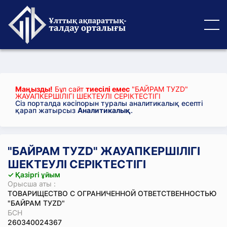
Маңызды!
Бұл сайт
тиесілі емес
"БАЙРАМ ТУZD"
ЖАУАПКЕРШІЛІГІ ШЕКТЕУЛІ СЕРІКТЕСТІГІ
Сіз порталда кәсіпорын туралы аналитикалық есепті
қарап жатырсыз
Аналитикалық
.
"БАЙРАМ ТУZD" ЖАУАПКЕРШІЛІГІ
ШЕКТЕУЛІ СЕРІКТЕСТІГІ
✓ Қазіргі ұйым
Орысша аты :
ТОВАРИЩЕСТВО С ОГРАНИЧЕННОЙ ОТВЕТСТВЕННОСТЬЮ
"БАЙРАМ ТУZD"
БСН
260340024367