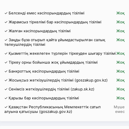
✓ Белсенді емес кәсіпорындардың тізілімі
Жоқ
✓ Жарамсыз тіркелімі бар кәсіпорындардың тізілімі
Жоқ
✓ Жалған кәсіпорындардың тізілімі
Жоқ
✓ Заңды бұза отырып қайта ұйымдастырылған салық
Жоқ
төлеушілердің тізілімі
✓ Қызметтің жекелеген түрлерін тіркеуден шығару тізілімі
Жоқ
✓ Тіркеу орны бойынша жоқ ұйымдардың тізілімі
Жоқ
✓ Банкроттық кәсіпорындардың тізілімі
Жоқ
✓ Жосықсыз жеткізушілердің тізілімі (goszakup.gov.kz)
Жоқ
✓ Сенімсіз жеткізушілердің тізілімі (zakup.sk.kz)
Жоқ
✓ Қарызы бар кәсіпорындардың тізілімі
Жоқ
✓ Қазақстан Республикасының Мемлекеттік сатып
Мүше
алуына қатысушы (goszakup.gov.kz)
емес