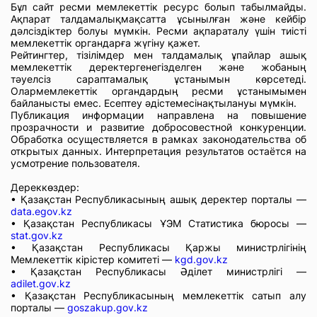
Бұл сайт ресми мемлекеттік ресурс болып табылмайды.
Ақпарат талдамалықмақсатта ұсынылған және кейбір
дәлсіздіктер болуы мүмкін. Ресми ақпараталу үшін тиісті
мемлекеттік органдарға жүгіну қажет.
Рейтингтер, тізілімдер мен талдамалық ұпайлар ашық
мемлекеттік деректергенегізделген және жобаның
тәуелсіз сараптамалық ұстанымын көрсетеді.
Олармемлекеттік органдардың ресми ұстанымымен
байланысты емес. Есептеу әдістемесінақтылануы мүмкін.
Публикация информации направлена на повышение
прозрачности и развитие добросовестной конкуренции.
Обработка осуществляется в рамках законодательства об
открытых данных. Интерпретация результатов остаётся на
усмотрение пользователя.
Дереккөздер:
• Қазақстан Республикасының ашық деректер порталы —
data.egov.kz
• Қазақстан Республикасы ҰЭМ Статистика бюросы —
stat.gov.kz
• Қазақстан Республикасы Қаржы министрлігінің
Мемлекеттік кірістер комитеті —
kgd.gov.kz
• Қазақстан Республикасы Әділет министрлігі —
adilet.gov.kz
• Қазақстан Республикасының мемлекеттік сатып алу
порталы —
goszakup.gov.kz