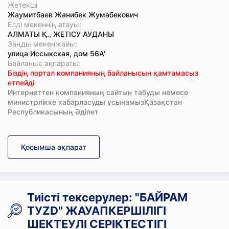
Жетекші
Жаумитбаев Жанибек Жумабекович
Елді мекеннің атауы:
АЛМАТЫ Қ., ЖЕТІСУ АУДАНЫ
Заңды мекенжайы:
улица Иссыкская, дом 56А'
Байланыс ақпараты:
Біздің портал компанияның байланысын қамтамасыз
етпейді
Интернеттен компанияның сайтын табуды немесе
министрлікке хабарласуды ұсынамызҚазақстан
Республикасының Әділет
Қосымша ақпарат
Тиісті тексерулер: "БАЙРАМ
ТУZD" ЖАУАПКЕРШІЛІГІ
ШЕКТЕУЛІ СЕРІКТЕСТІГІ