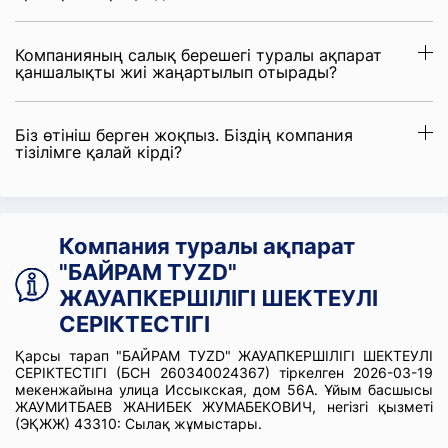
Компанияның салық берешегі туралы ақпарат
қаншалықты жиі жаңартылып отырады?
Біз өтініш берген жоқпыз. Біздің компания
тізілімге қалай кірді?
Компания туралы ақпарат
"БАЙРАМ ТУZD"
ЖАУАПКЕРШІЛІГІ ШЕКТЕУЛІ
СЕРІКТЕСТІГІ
Қарсы тарап "БАЙРАМ ТУZD" ЖАУАПКЕРШІЛІГІ ШЕКТЕУЛІ
СЕРІКТЕСТІГІ (БСН 260340024367) тіркелген 2026-03-19
мекенжайына улица Иссыкская, дом 56А. Ұйым басшысы
ЖАУМИТБАЕВ ЖАНИБЕК ЖУМАБЕКОВИЧ, негізгі қызметі
(ЭҚЖЖ) 43310: Сылақ жұмыстары.