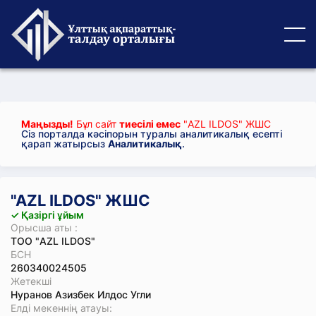
Маңызды!
Бұл сайт
тиесілі емес
"AZL ILDOS" ЖШС
Сіз порталда кәсіпорын туралы аналитикалық есепті
қарап жатырсыз
Аналитикалық
.
"AZL ILDOS" ЖШС
✓ Қазіргі ұйым
Орысша аты :
ТОО "AZL ILDOS"
БСН
260340024505
Жетекші
Нуранов Азизбек Илдос Угли
Елді мекеннің атауы: