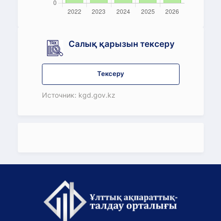
Салық қарызын тексеру
Тексеру
Источник: kgd.gov.kz