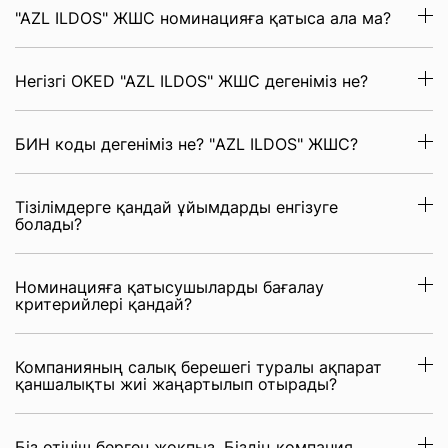
"AZL ILDOS" ЖШС номинацияға қатыса ала ма?
Негізгі OKED "AZL ILDOS" ЖШС дегеніміз не?
БИН коды дегеніміз не? "AZL ILDOS" ЖШС?
Тізілімдерге қандай ұйымдарды енгізуге
болады?
Номинацияға қатысушыларды бағалау
критерийлері қандай?
Компанияның салық берешегі туралы ақпарат
қаншалықты жиі жаңартылып отырады?
Біз өтініш берген жоқпыз. Біздің компания