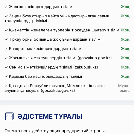
✓ Жалған кәсіпорындардың тізілімі
Жоқ
✓ Заңды бұза отырып қайта ұйымдастырылған салық
Жоқ
төлеушілердің тізілімі
✓ Қызметтің жекелеген түрлерін тіркеуден шығару тізілімі
Жоқ
✓ Тіркеу орны бойынша жоқ ұйымдардың тізілімі
Жоқ
✓ Банкроттық кәсіпорындардың тізілімі
Жоқ
✓ Жосықсыз жеткізушілердің тізілімі (goszakup.gov.kz)
Жоқ
✓ Сенімсіз жеткізушілердің тізілімі (zakup.sk.kz)
Жоқ
✓ Қарызы бар кәсіпорындардың тізілімі
Жоқ
✓ Қазақстан Республикасының Мемлекеттік сатып
Мүше
алуына қатысушы (goszakup.gov.kz)
емес
ӘДІСТЕМЕ ТУРАЛЫ
Оценка всех действующих предприятий страны