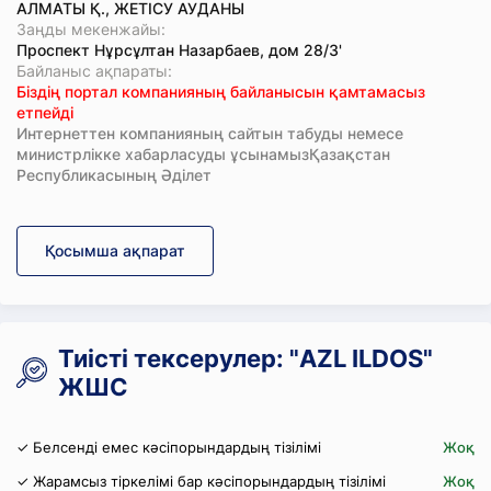
АЛМАТЫ Қ., ЖЕТІСУ АУДАНЫ
Заңды мекенжайы:
Проспект Нұрсұлтан Назарбаев, дом 28/3'
Байланыс ақпараты:
Біздің портал компанияның байланысын қамтамасыз
етпейді
Интернеттен компанияның сайтын табуды немесе
министрлікке хабарласуды ұсынамызҚазақстан
Республикасының Әділет
Қосымша ақпарат
Тиісті тексерулер: "AZL ILDOS"
ЖШС
✓ Белсенді емес кәсіпорындардың тізілімі
Жоқ
✓ Жарамсыз тіркелімі бар кәсіпорындардың тізілімі
Жоқ