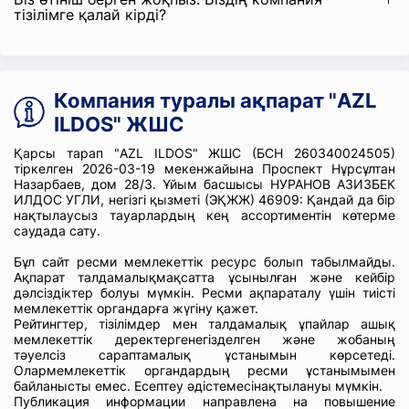
тізілімге қалай кірді?
Компания туралы ақпарат "AZL
ILDOS" ЖШС
Қарсы тарап "AZL ILDOS" ЖШС (БСН 260340024505)
тіркелген 2026-03-19 мекенжайына Проспект Нұрсұлтан
Назарбаев, дом 28/3. Ұйым басшысы НУРАНОВ АЗИЗБЕК
ИЛДОС УГЛИ, негізгі қызметі (ЭҚЖЖ) 46909: Қандай да бір
нақтылаусыз тауарлардың кең ассортиментін көтерме
саудада сату.
Бұл сайт ресми мемлекеттік ресурс болып табылмайды.
Ақпарат талдамалықмақсатта ұсынылған және кейбір
дәлсіздіктер болуы мүмкін. Ресми ақпараталу үшін тиісті
мемлекеттік органдарға жүгіну қажет.
Рейтингтер, тізілімдер мен талдамалық ұпайлар ашық
мемлекеттік деректергенегізделген және жобаның
тәуелсіз сараптамалық ұстанымын көрсетеді.
Олармемлекеттік органдардың ресми ұстанымымен
байланысты емес. Есептеу әдістемесінақтылануы мүмкін.
Публикация информации направлена на повышение