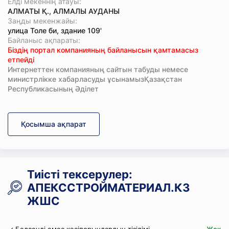
Елді мекеннің атауы:
АЛМАТЫ Қ., АЛМАЛЫ АУДАНЫ
Заңды мекенжайы:
улица Толе би, здание 109'
Байланыс ақпараты:
Біздің портал компанияның байланысын қамтамасыз
етпейді
Интернеттен компанияның сайтын табуды немесе
министрлікке хабарласуды ұсынамызҚазақстан
Республикасының Әділет
Қосымша ақпарат
Тиісті тексерулер:
АПЕКССТРОЙМАТЕРИАЛ.КЗ
ЖШС