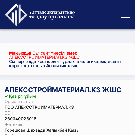
Маңызды!
Бұл сайт
тиесілі емес
АПЕКССТРОЙМАТЕРИАЛ.КЗ ЖШС
Сіз порталда кәсіпорын туралы аналитикалық есепті
қарап жатырсыз
Аналитикалық
.
АПЕКССТРОЙМАТЕРИАЛ.КЗ ЖШС
✓ Қазіргі ұйым
Орысша аты :
ТОО АПЕКССТРОЙМАТЕРИАЛ.КЗ
БСН
260340025018
Жетекші
Торешова Шахзада Халыкбай Кызы