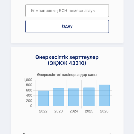
Іздеу
Өнеркәсіптік зерттеулер
(ЭҚЖЖ 43310)