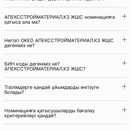
АПЕКССТРОЙМАТЕРИАЛ.КЗ ЖШС номинацияға
қатыса ала ма?
Негізгі OKED АПЕКССТРОЙМАТЕРИАЛ.КЗ ЖШС
дегеніміз не?
БИН коды дегеніміз не?
АПЕКССТРОЙМАТЕРИАЛ.КЗ ЖШС?
Тізілімдерге қандай ұйымдарды енгізуге
болады?
Номинацияға қатысушыларды бағалау
критерийлері қандай?