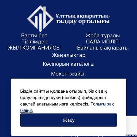
Басты бет
Жоба туралы
Тізілімдер
САЛА ИГІЛІГІ
ЖЫЛ КОМПАНИЯСЫ
Байланыс ақпараты
Жаңалықтар
Кәсіпорын каталогы
Мекен-жайы:
Алматы қаласы, ул. Маркова 61/1
Біздің сайтты қолдана отырып, біз сіздің
E-mail:
браузеріңізде куки (cookies) файлдарын
office@niac.kz
сақтай алатынымызға келісесіз.
Толығырақ
БАҚ үшін:
біліңіз
pr@niac.kz
Жабу
Барлық құқықтар қорғалған © 2026