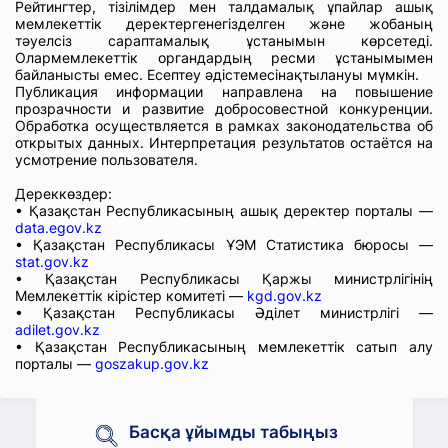
Рейтингтер, тізілімдер мен талдамалық ұпайлар ашық
мемлекеттік деректергенегізделген және жобаның
тәуелсіз сараптамалық ұстанымын көрсетеді.
Олармемлекеттік органдардың ресми ұстанымымен
байланысты емес. Есептеу әдістемесінақтылануы мүмкін.
Публикация информации направлена на повышение
прозрачности и развитие добросовестной конкуренции.
Обработка осуществляется в рамках законодательства об
открытых данных. Интерпретация результатов остаётся на
усмотрение пользователя.
Дереккөздер:
• Қазақстан Республикасының ашық деректер порталы —
data.egov.kz
• Қазақстан Республикасы ҰЭМ Статистика бюросы —
stat.gov.kz
• Қазақстан Республикасы Қаржы министрлігінің
Мемлекеттік кірістер комитеті —
kgd.gov.kz
• Қазақстан Республикасы Әділет министрлігі —
adilet.gov.kz
• Қазақстан Республикасының мемлекеттік сатып алу
порталы —
goszakup.gov.kz
Басқа ұйымды табыңыз