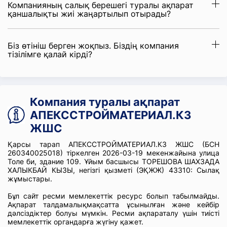
Компанияның салық берешегі туралы ақпарат
қаншалықты жиі жаңартылып отырады?
Біз өтініш берген жоқпыз. Біздің компания
тізілімге қалай кірді?
Компания туралы ақпарат
АПЕКССТРОЙМАТЕРИАЛ.КЗ
ЖШС
Қарсы тарап АПЕКССТРОЙМАТЕРИАЛ.КЗ ЖШС (БСН
260340025018) тіркелген 2026-03-19 мекенжайына улица
Толе би, здание 109. Ұйым басшысы ТОРЕШОВА ШАХЗАДА
ХАЛЫКБАЙ КЫЗЫ, негізгі қызметі (ЭҚЖЖ) 43310: Сылақ
жұмыстары.
Бұл сайт ресми мемлекеттік ресурс болып табылмайды.
Ақпарат талдамалықмақсатта ұсынылған және кейбір
дәлсіздіктер болуы мүмкін. Ресми ақпараталу үшін тиісті
мемлекеттік органдарға жүгіну қажет.