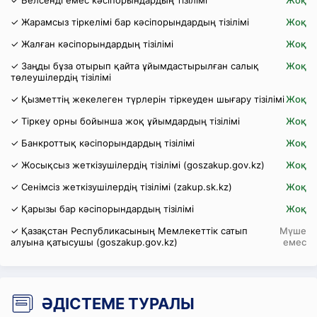
✓ Белсенді емес кәсіпорындардың тізілімі
Жоқ
✓ Жарамсыз тіркелімі бар кәсіпорындардың тізілімі
Жоқ
✓ Жалған кәсіпорындардың тізілімі
Жоқ
✓ Заңды бұза отырып қайта ұйымдастырылған салық
Жоқ
төлеушілердің тізілімі
✓ Қызметтің жекелеген түрлерін тіркеуден шығару тізілімі
Жоқ
✓ Тіркеу орны бойынша жоқ ұйымдардың тізілімі
Жоқ
✓ Банкроттық кәсіпорындардың тізілімі
Жоқ
✓ Жосықсыз жеткізушілердің тізілімі (goszakup.gov.kz)
Жоқ
✓ Сенімсіз жеткізушілердің тізілімі (zakup.sk.kz)
Жоқ
✓ Қарызы бар кәсіпорындардың тізілімі
Жоқ
✓ Қазақстан Республикасының Мемлекеттік сатып
Мүше
алуына қатысушы (goszakup.gov.kz)
емес
ӘДІСТЕМЕ ТУРАЛЫ