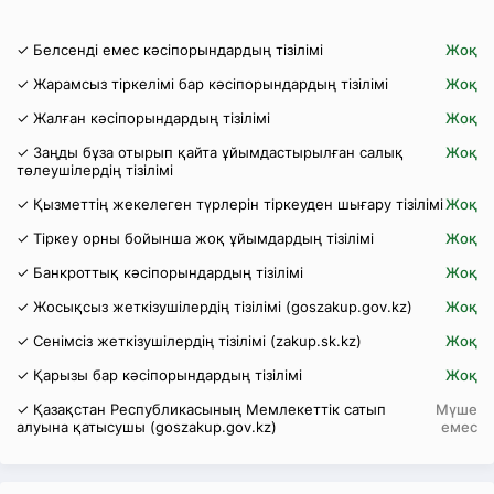
✓ Белсенді емес кәсіпорындардың тізілімі
Жоқ
✓ Жарамсыз тіркелімі бар кәсіпорындардың тізілімі
Жоқ
✓ Жалған кәсіпорындардың тізілімі
Жоқ
✓ Заңды бұза отырып қайта ұйымдастырылған салық
Жоқ
төлеушілердің тізілімі
✓ Қызметтің жекелеген түрлерін тіркеуден шығару тізілімі
Жоқ
✓ Тіркеу орны бойынша жоқ ұйымдардың тізілімі
Жоқ
✓ Банкроттық кәсіпорындардың тізілімі
Жоқ
✓ Жосықсыз жеткізушілердің тізілімі (goszakup.gov.kz)
Жоқ
✓ Сенімсіз жеткізушілердің тізілімі (zakup.sk.kz)
Жоқ
✓ Қарызы бар кәсіпорындардың тізілімі
Жоқ
✓ Қазақстан Республикасының Мемлекеттік сатып
Мүше
алуына қатысушы (goszakup.gov.kz)
емес