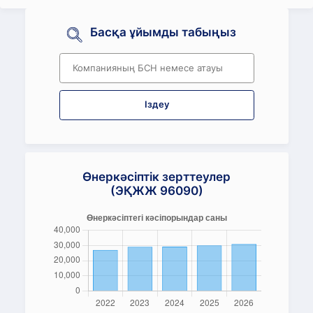
Басқа ұйымды табыңыз
Іздеу
Өнеркәсіптік зерттеулер
(ЭҚЖЖ 96090)