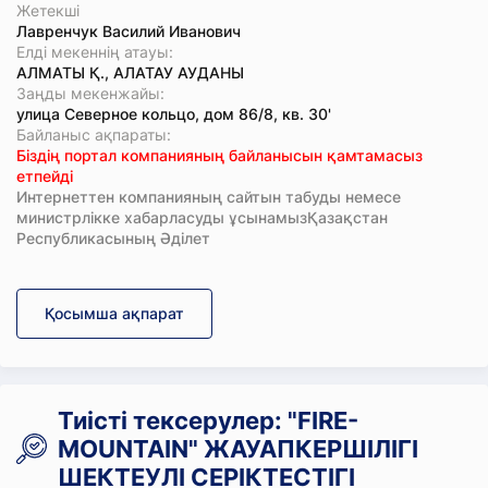
Жетекші
Лавренчук Василий Иванович
Елді мекеннің атауы:
АЛМАТЫ Қ., АЛАТАУ АУДАНЫ
Заңды мекенжайы:
улица Северное кольцо, дом 86/8, кв. 30'
Байланыс ақпараты:
Біздің портал компанияның байланысын қамтамасыз
етпейді
Интернеттен компанияның сайтын табуды немесе
министрлікке хабарласуды ұсынамызҚазақстан
Республикасының Әділет
Қосымша ақпарат
Тиісті тексерулер: "FIRE-
MOUNTAIN" ЖАУАПКЕРШІЛІГІ
ШЕКТЕУЛІ СЕРІКТЕСТІГІ