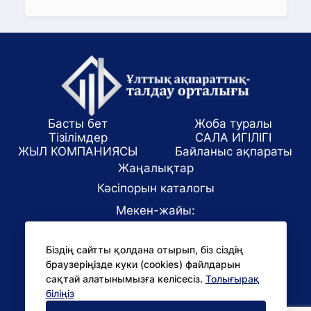
Басты бет
Жоба туралы
Тізілімдер
САЛА ИГІЛІГІ
ЖЫЛ КОМПАНИЯСЫ
Байланыс ақпараты
Жаңалықтар
Кәсіпорын каталогы
Мекен-жайы:
Алматы қаласы, ул. Маркова 61/1
Біздің сайтты қолдана отырып, біз сіздің
E-mail:
браузеріңізде куки (cookies) файлдарын
office@niac.kz
сақтай алатынымызға келісесіз.
Толығырақ
БАҚ үшін:
біліңіз