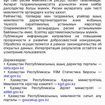
Бұл сайт ресми мемлекеттік ресурс болып табылмайды.
Ақпарат талдамалықмақсатта ұсынылған және кейбір
дәлсіздіктер болуы мүмкін. Ресми ақпараталу үшін тиісті
мемлекеттік органдарға жүгіну қажет.
Рейтингтер, тізілімдер мен талдамалық ұпайлар ашық
мемлекеттік деректергенегізделген және жобаның
тәуелсіз сараптамалық ұстанымын көрсетеді.
Олармемлекеттік органдардың ресми ұстанымымен
байланысты емес. Есептеу әдістемесінақтылануы мүмкін.
Публикация информации направлена на повышение
прозрачности и развитие добросовестной конкуренции.
Обработка осуществляется в рамках законодательства об
открытых данных. Интерпретация результатов остаётся на
усмотрение пользователя.
Дереккөздер:
• Қазақстан Республикасының ашық деректер порталы —
data.egov.kz
• Қазақстан Республикасы ҰЭМ Статистика бюросы —
stat.gov.kz
• Қазақстан Республикасы Қаржы министрлігінің
Мемлекеттік кірістер комитеті —
kgd.gov.kz
• Қазақстан Республикасы Әділет министрлігі —
adilet.gov.kz
• Қазақстан Республикасының мемлекеттік сатып алу
порталы —
goszakup.gov.kz