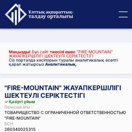
Маңызды!
Бұл сайт
тиесілі емес
"FIRE-MOUNTAIN"
ЖАУАПКЕРШІЛІГІ ШЕКТЕУЛІ СЕРІКТЕСТІГІ
Сіз порталда кәсіпорын туралы аналитикалық есепті
қарап жатырсыз
Аналитикалық
.
"FIRE-MOUNTAIN" ЖАУАПКЕРШІЛІГІ
ШЕКТЕУЛІ СЕРІКТЕСТІГІ
✓ Қазіргі ұйым
Орысша аты :
ТОВАРИЩЕСТВО С ОГРАНИЧЕННОЙ ОТВЕТСТВЕННОСТЬЮ
"FIRE-MOUNTAIN"
БСН
260340025315