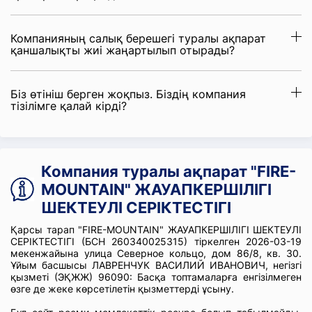
Компанияның салық берешегі туралы ақпарат
қаншалықты жиі жаңартылып отырады?
Біз өтініш берген жоқпыз. Біздің компания
тізілімге қалай кірді?
Компания туралы ақпарат "FIRE-
MOUNTAIN" ЖАУАПКЕРШІЛІГІ
ШЕКТЕУЛІ СЕРІКТЕСТІГІ
Қарсы тарап "FIRE-MOUNTAIN" ЖАУАПКЕРШІЛІГІ ШЕКТЕУЛІ
СЕРІКТЕСТІГІ (БСН 260340025315) тіркелген 2026-03-19
мекенжайына улица Северное кольцо, дом 86/8, кв. 30.
Ұйым басшысы ЛАВРЕНЧУК ВАСИЛИЙ ИВАНОВИЧ, негізгі
қызметі (ЭҚЖЖ) 96090: Басқа топтамаларға енгізілмеген
өзге де жеке көрсетілетін қызметтерді ұсыну.