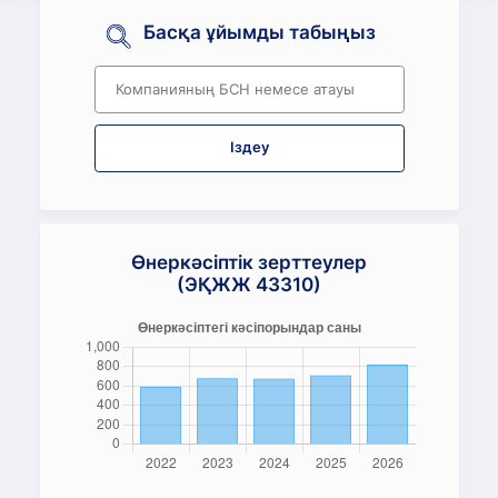
Басқа ұйымды табыңыз
Іздеу
Өнеркәсіптік зерттеулер
(ЭҚЖЖ 43310)