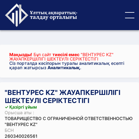
Маңызды!
Бұл сайт
тиесілі емес
"ВЕНТУРЕС KZ"
ЖАУАПКЕРШІЛІГІ ШЕКТЕУЛІ СЕРІКТЕСТІГІ
Сіз порталда кәсіпорын туралы аналитикалық есепті
қарап жатырсыз
Аналитикалық
.
"ВЕНТУРЕС KZ" ЖАУАПКЕРШІЛІГІ
ШЕКТЕУЛІ СЕРІКТЕСТІГІ
✓ Қазіргі ұйым
Орысша аты :
ТОВАРИЩЕСТВО С ОГРАНИЧЕННОЙ ОТВЕТСТВЕННОСТЬЮ
"ВЕНТУРЕС KZ"
БСН
260340026561