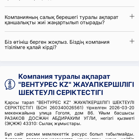
Компанияның салық берешегі туралы ақпарат
қаншалықты жиі жаңартылып отырады?
Біз өтініш берген жоқпыз. Біздің компания
тізілімге қалай кірді?
Компания туралы ақпарат
"ВЕНТУРЕС KZ" ЖАУАПКЕРШІЛІГІ
ШЕКТЕУЛІ СЕРІКТЕСТІГІ
Қарсы тарап "ВЕНТУРЕС KZ" ЖАУАПКЕРШІЛІГІ ШЕКТЕУЛІ
СЕРІКТЕСТІГІ (БСН 260340026561) тіркелген 2026-03-20
мекенжайына улица Гоголя, дом 86. Ұйым басшысы
РАЗАКОВ ДОСЖАН АБДИРАХИМ УГЛИ, негізгі қызметі
(ЭҚЖЖ) 43310: Сылақ жұмыстары.
Бұл сайт ресми мемлекеттік ресурс болып табылмайды.