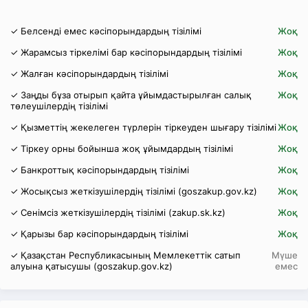
✓ Белсенді емес кәсіпорындардың тізілімі
Жоқ
✓ Жарамсыз тіркелімі бар кәсіпорындардың тізілімі
Жоқ
✓ Жалған кәсіпорындардың тізілімі
Жоқ
✓ Заңды бұза отырып қайта ұйымдастырылған салық
Жоқ
төлеушілердің тізілімі
✓ Қызметтің жекелеген түрлерін тіркеуден шығару тізілімі
Жоқ
✓ Тіркеу орны бойынша жоқ ұйымдардың тізілімі
Жоқ
✓ Банкроттық кәсіпорындардың тізілімі
Жоқ
✓ Жосықсыз жеткізушілердің тізілімі (goszakup.gov.kz)
Жоқ
✓ Сенімсіз жеткізушілердің тізілімі (zakup.sk.kz)
Жоқ
✓ Қарызы бар кәсіпорындардың тізілімі
Жоқ
✓ Қазақстан Республикасының Мемлекеттік сатып
Мүше
алуына қатысушы (goszakup.gov.kz)
емес