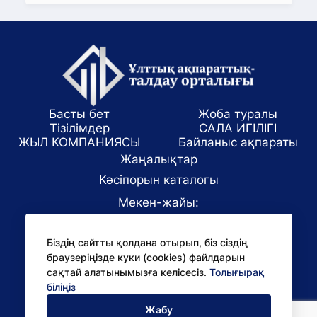
Басты бет
Жоба туралы
Тізілімдер
САЛА ИГІЛІГІ
ЖЫЛ КОМПАНИЯСЫ
Байланыс ақпараты
Жаңалықтар
Кәсіпорын каталогы
Мекен-жайы:
Алматы қаласы, ул. Маркова 61/1
Біздің сайтты қолдана отырып, біз сіздің
E-mail:
браузеріңізде куки (cookies) файлдарын
office@niac.kz
сақтай алатынымызға келісесіз.
Толығырақ
БАҚ үшін:
біліңіз
pr@niac.kz
Жабу