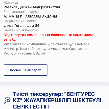
Жетекші
Разаков Досжан Абдирахим Угли
Елді мекеннің атауы:
АЛМАТЫ Қ., АЛМАЛЫ АУДАНЫ
Заңды мекенжайы:
улица Гоголя, дом 86'
Байланыс ақпараты:
Біздің портал компанияның байланысын қамтамасыз
етпейді
Интернеттен компанияның сайтын табуды немесе
министрлікке хабарласуды ұсынамызҚазақстан
Республикасының Әділет
Қосымша ақпарат
Тиісті тексерулер: "ВЕНТУРЕС
KZ" ЖАУАПКЕРШІЛІГІ ШЕКТЕУЛІ
СЕРІКТЕСТІГІ