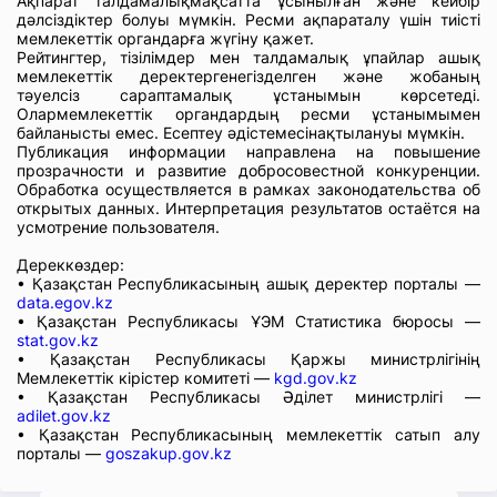
Ақпарат талдамалықмақсатта ұсынылған және кейбір
дәлсіздіктер болуы мүмкін. Ресми ақпараталу үшін тиісті
мемлекеттік органдарға жүгіну қажет.
Рейтингтер, тізілімдер мен талдамалық ұпайлар ашық
мемлекеттік деректергенегізделген және жобаның
тәуелсіз сараптамалық ұстанымын көрсетеді.
Олармемлекеттік органдардың ресми ұстанымымен
байланысты емес. Есептеу әдістемесінақтылануы мүмкін.
Публикация информации направлена на повышение
прозрачности и развитие добросовестной конкуренции.
Обработка осуществляется в рамках законодательства об
открытых данных. Интерпретация результатов остаётся на
усмотрение пользователя.
Дереккөздер:
• Қазақстан Республикасының ашық деректер порталы —
data.egov.kz
• Қазақстан Республикасы ҰЭМ Статистика бюросы —
stat.gov.kz
• Қазақстан Республикасы Қаржы министрлігінің
Мемлекеттік кірістер комитеті —
kgd.gov.kz
• Қазақстан Республикасы Әділет министрлігі —
adilet.gov.kz
• Қазақстан Республикасының мемлекеттік сатып алу
порталы —
goszakup.gov.kz