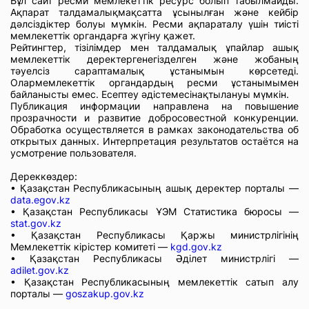
Бұл сайт ресми мемлекеттік ресурс болып табылмайды.
Ақпарат талдамалықмақсатта ұсынылған және кейбір
дәлсіздіктер болуы мүмкін. Ресми ақпараталу үшін тиісті
мемлекеттік органдарға жүгіну қажет.
Рейтингтер, тізілімдер мен талдамалық ұпайлар ашық
мемлекеттік деректергенегізделген және жобаның
тәуелсіз сараптамалық ұстанымын көрсетеді.
Олармемлекеттік органдардың ресми ұстанымымен
байланысты емес. Есептеу әдістемесінақтылануы мүмкін.
Публикация информации направлена на повышение
прозрачности и развитие добросовестной конкуренции.
Обработка осуществляется в рамках законодательства об
открытых данных. Интерпретация результатов остаётся на
усмотрение пользователя.
Дереккөздер:
• Қазақстан Республикасының ашық деректер порталы —
data.egov.kz
• Қазақстан Республикасы ҰЭМ Статистика бюросы —
stat.gov.kz
• Қазақстан Республикасы Қаржы министрлігінің
Мемлекеттік кірістер комитеті —
kgd.gov.kz
• Қазақстан Республикасы Әділет министрлігі —
adilet.gov.kz
• Қазақстан Республикасының мемлекеттік сатып алу
порталы —
goszakup.gov.kz