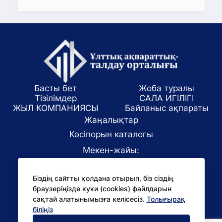
Басты бет
Жоба туралы
Тізілімдер
САЛА ИГІЛІГІ
ЖЫЛ КОМПАНИЯСЫ
Байланыс ақпараты
Жаңалықтар
Кәсіпорын каталогы
Мекен-жайы:
Алматы қаласы, ул. Маркова 61/1
Біздің сайтты қолдана отырып, біз сіздің
E-mail:
браузеріңізде куки (cookies) файлдарын
office@niac.kz
сақтай алатынымызға келісесіз.
Толығырақ
БАҚ үшін:
біліңіз