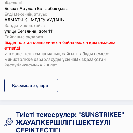
Жетекші
Бекзат Аружан Батырбекқызы
Елді мекеннің атауы:
АЛМАТЫ Қ., МЕДЕУ АУДАНЫ
Заңды мекенжайы:
улица Бегалина, дом 11'
Байланыс ақпараты:
Біздің портал компанияның байланысын қамтамасыз
етпейді
Интернеттен компанияның сайтын табуды немесе
министрлікке хабарласуды ұсынамызҚазақстан
Республикасының Әділет
Қосымша ақпарат
Тиісті тексерулер: "SUNSTRIKEE"
ЖАУАПКЕРШІЛІГІ ШЕКТЕУЛІ
СЕРІКТЕСТІГІ