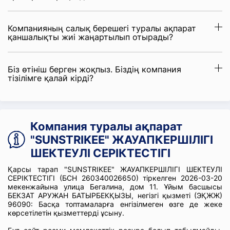
Компанияның салық берешегі туралы ақпарат
қаншалықты жиі жаңартылып отырады?
Біз өтініш берген жоқпыз. Біздің компания
тізілімге қалай кірді?
Компания туралы ақпарат
"SUNSTRIKEE" ЖАУАПКЕРШІЛІГІ
ШЕКТЕУЛІ СЕРІКТЕСТІГІ
Қарсы тарап "SUNSTRIKEE" ЖАУАПКЕРШІЛІГІ ШЕКТЕУЛІ
СЕРІКТЕСТІГІ (БСН 260340026650) тіркелген 2026-03-20
мекенжайына улица Бегалина, дом 11. Ұйым басшысы
БЕКЗАТ АРУЖАН БАТЫРБЕКҚЫЗЫ, негізгі қызметі (ЭҚЖЖ)
96090: Басқа топтамаларға енгізілмеген өзге де жеке
көрсетілетін қызметтерді ұсыну.