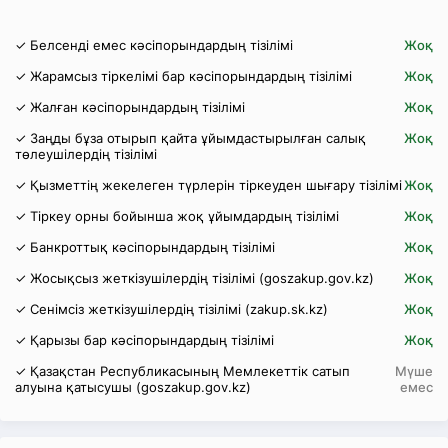
✓ Белсенді емес кәсіпорындардың тізілімі
Жоқ
✓ Жарамсыз тіркелімі бар кәсіпорындардың тізілімі
Жоқ
✓ Жалған кәсіпорындардың тізілімі
Жоқ
✓ Заңды бұза отырып қайта ұйымдастырылған салық
Жоқ
төлеушілердің тізілімі
✓ Қызметтің жекелеген түрлерін тіркеуден шығару тізілімі
Жоқ
✓ Тіркеу орны бойынша жоқ ұйымдардың тізілімі
Жоқ
✓ Банкроттық кәсіпорындардың тізілімі
Жоқ
✓ Жосықсыз жеткізушілердің тізілімі (goszakup.gov.kz)
Жоқ
✓ Сенімсіз жеткізушілердің тізілімі (zakup.sk.kz)
Жоқ
✓ Қарызы бар кәсіпорындардың тізілімі
Жоқ
✓ Қазақстан Республикасының Мемлекеттік сатып
Мүше
алуына қатысушы (goszakup.gov.kz)
емес