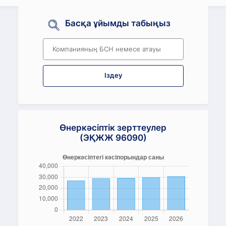
Басқа ұйымды табыңыз
Іздеу
Өнеркәсіптік зерттеулер
(ЭҚЖЖ 96090)