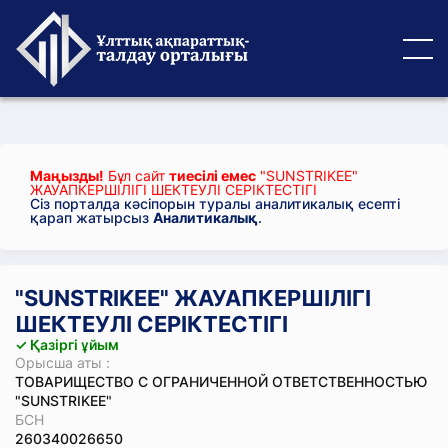
Маңызды!
Бұл сайт
тиесілі емес
"SUNSTRIKEE"
ЖАУАПКЕРШІЛІГІ ШЕКТЕУЛІ СЕРІКТЕСТІГІ
Сіз порталда кәсіпорын туралы аналитикалық есепті
қарап жатырсыз
Аналитикалық
.
"SUNSTRIKEE" ЖАУАПКЕРШІЛІГІ
ШЕКТЕУЛІ СЕРІКТЕСТІГІ
✓ Қазіргі ұйым
Орысша аты :
ТОВАРИЩЕСТВО С ОГРАНИЧЕННОЙ ОТВЕТСТВЕННОСТЬЮ
"SUNSTRIKEE"
БСН
260340026650