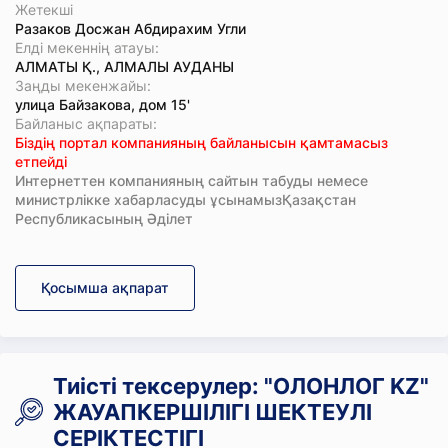
Жетекші
Разаков Досжан Абдирахим Угли
Елді мекеннің атауы:
АЛМАТЫ Қ., АЛМАЛЫ АУДАНЫ
Заңды мекенжайы:
улица Байзакова, дом 15'
Байланыс ақпараты:
Біздің портал компанияның байланысын қамтамасыз
етпейді
Интернеттен компанияның сайтын табуды немесе
министрлікке хабарласуды ұсынамызҚазақстан
Республикасының Әділет
Қосымша ақпарат
Тиісті тексерулер: "ОЛОНЛОГ KZ"
ЖАУАПКЕРШІЛІГІ ШЕКТЕУЛІ
СЕРІКТЕСТІГІ