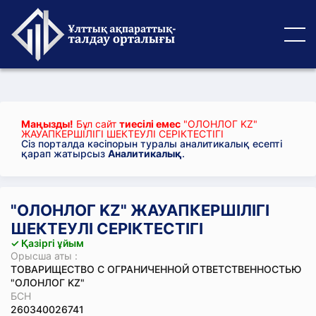
Маңызды!
Бұл сайт
тиесілі емес
"ОЛОНЛОГ KZ"
ЖАУАПКЕРШІЛІГІ ШЕКТЕУЛІ СЕРІКТЕСТІГІ
Сіз порталда кәсіпорын туралы аналитикалық есепті
қарап жатырсыз
Аналитикалық
.
"ОЛОНЛОГ KZ" ЖАУАПКЕРШІЛІГІ
ШЕКТЕУЛІ СЕРІКТЕСТІГІ
✓ Қазіргі ұйым
Орысша аты :
ТОВАРИЩЕСТВО С ОГРАНИЧЕННОЙ ОТВЕТСТВЕННОСТЬЮ
"ОЛОНЛОГ KZ"
БСН
260340026741