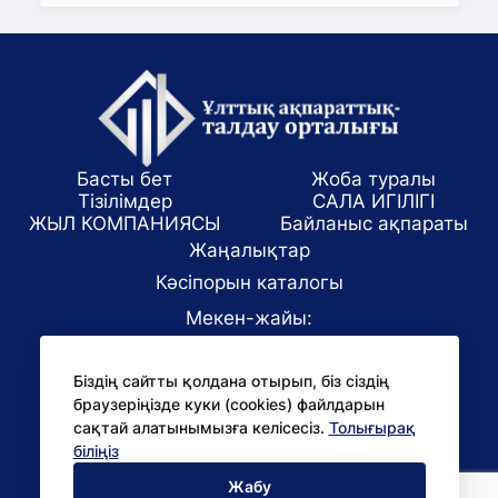
Басты бет
Жоба туралы
Тізілімдер
САЛА ИГІЛІГІ
ЖЫЛ КОМПАНИЯСЫ
Байланыс ақпараты
Жаңалықтар
Кәсіпорын каталогы
Мекен-жайы:
Алматы қаласы, ул. Маркова 61/1
Біздің сайтты қолдана отырып, біз сіздің
E-mail:
браузеріңізде куки (cookies) файлдарын
office@niac.kz
сақтай алатынымызға келісесіз.
Толығырақ
БАҚ үшін:
біліңіз
pr@niac.kz
Жабу