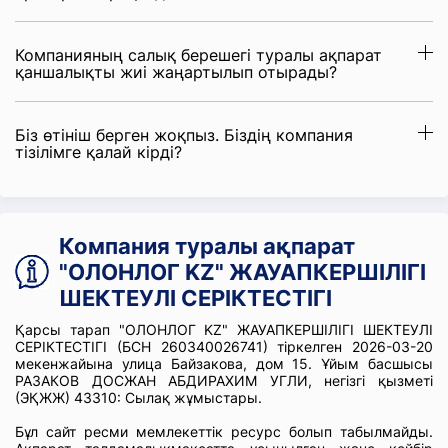
Компанияның салық берешегі туралы ақпарат
қаншалықты жиі жаңартылып отырады?
Біз өтініш берген жоқпыз. Біздің компания
тізілімге қалай кірді?
Компания туралы ақпарат
"ОЛОНЛОГ KZ" ЖАУАПКЕРШІЛІГІ
ШЕКТЕУЛІ СЕРІКТЕСТІГІ
Қарсы тарап "ОЛОНЛОГ KZ" ЖАУАПКЕРШІЛІГІ ШЕКТЕУЛІ
СЕРІКТЕСТІГІ (БСН 260340026741) тіркелген 2026-03-20
мекенжайына улица Байзакова, дом 15. Ұйым басшысы
РАЗАКОВ ДОСЖАН АБДИРАХИМ УГЛИ, негізгі қызметі
(ЭҚЖЖ) 43310: Сылақ жұмыстары.
Бұл сайт ресми мемлекеттік ресурс болып табылмайды.