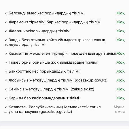
✓ Белсенді емес кәсіпорындардың тізілімі
Жоқ
✓ Жарамсыз тіркелімі бар кәсіпорындардың тізілімі
Жоқ
✓ Жалған кәсіпорындардың тізілімі
Жоқ
✓ Заңды бұза отырып қайта ұйымдастырылған салық
Жоқ
төлеушілердің тізілімі
✓ Қызметтің жекелеген түрлерін тіркеуден шығару тізілімі
Жоқ
✓ Тіркеу орны бойынша жоқ ұйымдардың тізілімі
Жоқ
✓ Банкроттық кәсіпорындардың тізілімі
Жоқ
✓ Жосықсыз жеткізушілердің тізілімі (goszakup.gov.kz)
Жоқ
✓ Сенімсіз жеткізушілердің тізілімі (zakup.sk.kz)
Жоқ
✓ Қарызы бар кәсіпорындардың тізілімі
Жоқ
✓ Қазақстан Республикасының Мемлекеттік сатып
Мүше
алуына қатысушы (goszakup.gov.kz)
емес