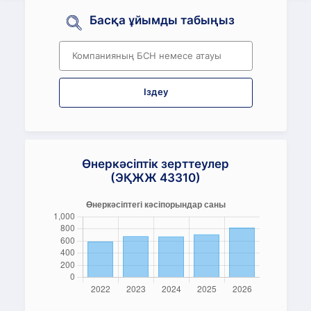
Басқа ұйымды табыңыз
Іздеу
Өнеркәсіптік зерттеулер
(ЭҚЖЖ 43310)