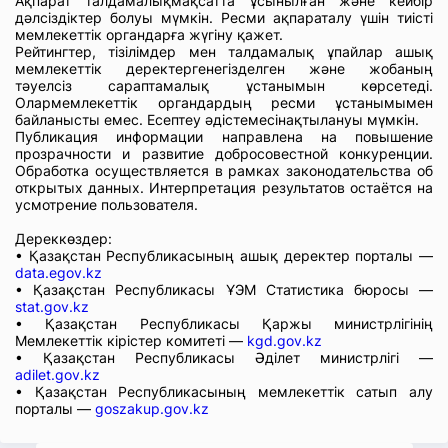
Ақпарат талдамалықмақсатта ұсынылған және кейбір
дәлсіздіктер болуы мүмкін. Ресми ақпараталу үшін тиісті
мемлекеттік органдарға жүгіну қажет.
Рейтингтер, тізілімдер мен талдамалық ұпайлар ашық
мемлекеттік деректергенегізделген және жобаның
тәуелсіз сараптамалық ұстанымын көрсетеді.
Олармемлекеттік органдардың ресми ұстанымымен
байланысты емес. Есептеу әдістемесінақтылануы мүмкін.
Публикация информации направлена на повышение
прозрачности и развитие добросовестной конкуренции.
Обработка осуществляется в рамках законодательства об
открытых данных. Интерпретация результатов остаётся на
усмотрение пользователя.
Дереккөздер:
• Қазақстан Республикасының ашық деректер порталы —
data.egov.kz
• Қазақстан Республикасы ҰЭМ Статистика бюросы —
stat.gov.kz
• Қазақстан Республикасы Қаржы министрлігінің
Мемлекеттік кірістер комитеті —
kgd.gov.kz
• Қазақстан Республикасы Әділет министрлігі —
adilet.gov.kz
• Қазақстан Республикасының мемлекеттік сатып алу
порталы —
goszakup.gov.kz