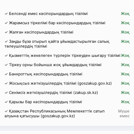
✓ Белсенді емес кәсіпорындардың тізілімі
Жоқ
✓ Жарамсыз тіркелімі бар кәсіпорындардың тізілімі
Жоқ
✓ Жалған кәсіпорындардың тізілімі
Жоқ
✓ Заңды бұза отырып қайта ұйымдастырылған салық
Жоқ
төлеушілердің тізілімі
✓ Қызметтің жекелеген түрлерін тіркеуден шығару тізілімі
Жоқ
✓ Тіркеу орны бойынша жоқ ұйымдардың тізілімі
Жоқ
✓ Банкроттық кәсіпорындардың тізілімі
Жоқ
✓ Жосықсыз жеткізушілердің тізілімі (goszakup.gov.kz)
Жоқ
✓ Сенімсіз жеткізушілердің тізілімі (zakup.sk.kz)
Жоқ
✓ Қарызы бар кәсіпорындардың тізілімі
Жоқ
✓ Қазақстан Республикасының Мемлекеттік сатып
Мүше
алуына қатысушы (goszakup.gov.kz)
емес