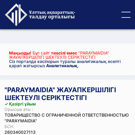
Маңызды!
Бұл сайт
тиесілі емес
"PARAYMAIDIA"
ЖАУАПКЕРШІЛІГІ ШЕКТЕУЛІ СЕРІКТЕСТІГІ
Сіз порталда кәсіпорын туралы аналитикалық есепті
қарап жатырсыз
Аналитикалық
.
"PARAYMAIDIA" ЖАУАПКЕРШІЛІГІ
ШЕКТЕУЛІ СЕРІКТЕСТІГІ
✓ Қазіргі ұйым
Орысша аты :
ТОВАРИЩЕСТВО С ОГРАНИЧЕННОЙ ОТВЕТСТВЕННОСТЬЮ
"PARAYMAIDIA"
БСН
260340027113