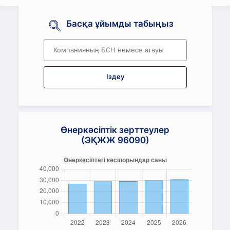
Басқа ұйымды табыңыз
Іздеу
Өнеркәсіптік зерттеулер
(ЭҚЖЖ 96090)