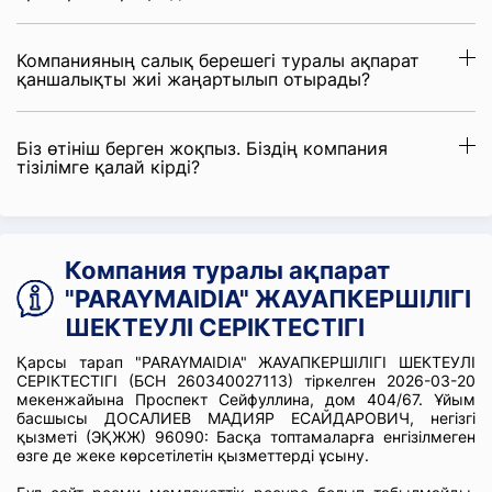
Компанияның салық берешегі туралы ақпарат
қаншалықты жиі жаңартылып отырады?
Біз өтініш берген жоқпыз. Біздің компания
тізілімге қалай кірді?
Компания туралы ақпарат
"PARAYMAIDIA" ЖАУАПКЕРШІЛІГІ
ШЕКТЕУЛІ СЕРІКТЕСТІГІ
Қарсы тарап "PARAYMAIDIA" ЖАУАПКЕРШІЛІГІ ШЕКТЕУЛІ
СЕРІКТЕСТІГІ (БСН 260340027113) тіркелген 2026-03-20
мекенжайына Проспект Сейфуллина, дом 404/67. Ұйым
басшысы ДОСАЛИЕВ МАДИЯР ЕСАЙДАРОВИЧ, негізгі
қызметі (ЭҚЖЖ) 96090: Басқа топтамаларға енгізілмеген
өзге де жеке көрсетілетін қызметтерді ұсыну.