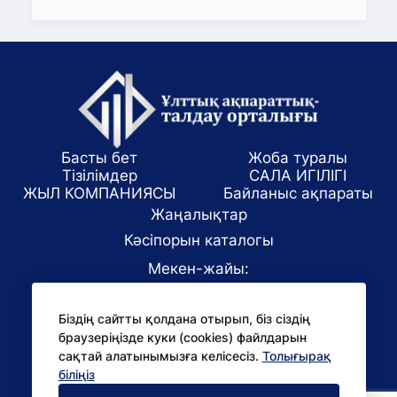
Басты бет
Жоба туралы
Тізілімдер
САЛА ИГІЛІГІ
ЖЫЛ КОМПАНИЯСЫ
Байланыс ақпараты
Жаңалықтар
Кәсіпорын каталогы
Мекен-жайы:
Алматы қаласы, ул. Маркова 61/1
Біздің сайтты қолдана отырып, біз сіздің
E-mail:
браузеріңізде куки (cookies) файлдарын
office@niac.kz
сақтай алатынымызға келісесіз.
Толығырақ
БАҚ үшін:
біліңіз