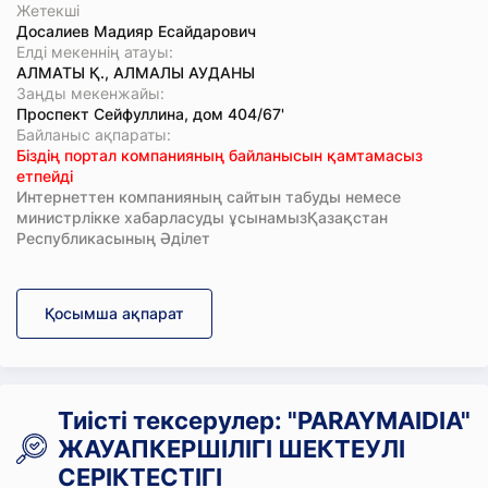
Жетекші
Досалиев Мадияр Есайдарович
Елді мекеннің атауы:
АЛМАТЫ Қ., АЛМАЛЫ АУДАНЫ
Заңды мекенжайы:
Проспект Сейфуллина, дом 404/67'
Байланыс ақпараты:
Біздің портал компанияның байланысын қамтамасыз
етпейді
Интернеттен компанияның сайтын табуды немесе
министрлікке хабарласуды ұсынамызҚазақстан
Республикасының Әділет
Қосымша ақпарат
Тиісті тексерулер: "PARAYMAIDIA"
ЖАУАПКЕРШІЛІГІ ШЕКТЕУЛІ
СЕРІКТЕСТІГІ