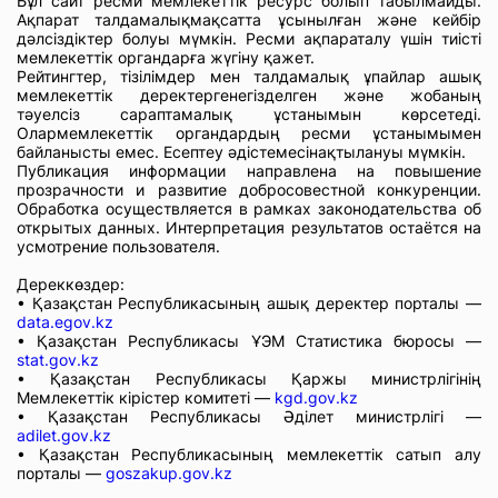
Бұл сайт ресми мемлекеттік ресурс болып табылмайды.
Ақпарат талдамалықмақсатта ұсынылған және кейбір
дәлсіздіктер болуы мүмкін. Ресми ақпараталу үшін тиісті
мемлекеттік органдарға жүгіну қажет.
Рейтингтер, тізілімдер мен талдамалық ұпайлар ашық
мемлекеттік деректергенегізделген және жобаның
тәуелсіз сараптамалық ұстанымын көрсетеді.
Олармемлекеттік органдардың ресми ұстанымымен
байланысты емес. Есептеу әдістемесінақтылануы мүмкін.
Публикация информации направлена на повышение
прозрачности и развитие добросовестной конкуренции.
Обработка осуществляется в рамках законодательства об
открытых данных. Интерпретация результатов остаётся на
усмотрение пользователя.
Дереккөздер:
• Қазақстан Республикасының ашық деректер порталы —
data.egov.kz
• Қазақстан Республикасы ҰЭМ Статистика бюросы —
stat.gov.kz
• Қазақстан Республикасы Қаржы министрлігінің
Мемлекеттік кірістер комитеті —
kgd.gov.kz
• Қазақстан Республикасы Әділет министрлігі —
adilet.gov.kz
• Қазақстан Республикасының мемлекеттік сатып алу
порталы —
goszakup.gov.kz