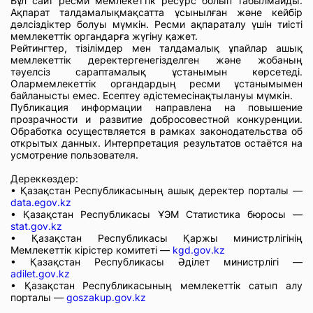
Бұл сайт ресми мемлекеттік ресурс болып табылмайды.
Ақпарат талдамалықмақсатта ұсынылған және кейбір
дәлсіздіктер болуы мүмкін. Ресми ақпараталу үшін тиісті
мемлекеттік органдарға жүгіну қажет.
Рейтингтер, тізілімдер мен талдамалық ұпайлар ашық
мемлекеттік деректергенегізделген және жобаның
тәуелсіз сараптамалық ұстанымын көрсетеді.
Олармемлекеттік органдардың ресми ұстанымымен
байланысты емес. Есептеу әдістемесінақтылануы мүмкін.
Публикация информации направлена на повышение
прозрачности и развитие добросовестной конкуренции.
Обработка осуществляется в рамках законодательства об
открытых данных. Интерпретация результатов остаётся на
усмотрение пользователя.
Дереккөздер:
• Қазақстан Республикасының ашық деректер порталы —
data.egov.kz
• Қазақстан Республикасы ҰЭМ Статистика бюросы —
stat.gov.kz
• Қазақстан Республикасы Қаржы министрлігінің
Мемлекеттік кірістер комитеті —
kgd.gov.kz
• Қазақстан Республикасы Әділет министрлігі —
adilet.gov.kz
• Қазақстан Республикасының мемлекеттік сатып алу
порталы —
goszakup.gov.kz