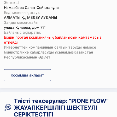
Жетекші
Намазбаев Санат Сейтжанұлы
Елді мекеннің атауы:
АЛМАТЫ Қ., МЕДЕУ АУДАНЫ
Заңды мекенжайы:
улица Кунаева, дом 77'
Байланыс ақпараты:
Біздің портал компанияның байланысын қамтамасыз
етпейді
Интернеттен компанияның сайтын табуды немесе
министрлікке хабарласуды ұсынамызҚазақстан
Республикасының Әділет
Қосымша ақпарат
Тиісті тексерулер: "PIONE FLOW"
ЖАУАПКЕРШІЛІГІ ШЕКТЕУЛІ
СЕРІКТЕСТІГІ