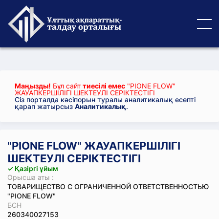
Маңызды!
Бұл сайт
тиесілі емес
"PIONE FLOW"
ЖАУАПКЕРШІЛІГІ ШЕКТЕУЛІ СЕРІКТЕСТІГІ
Сіз порталда кәсіпорын туралы аналитикалық есепті
қарап жатырсыз
Аналитикалық
.
"PIONE FLOW" ЖАУАПКЕРШІЛІГІ
ШЕКТЕУЛІ СЕРІКТЕСТІГІ
✓ Қазіргі ұйым
Орысша аты :
ТОВАРИЩЕСТВО С ОГРАНИЧЕННОЙ ОТВЕТСТВЕННОСТЬЮ
"PIONE FLOW"
БСН
260340027153