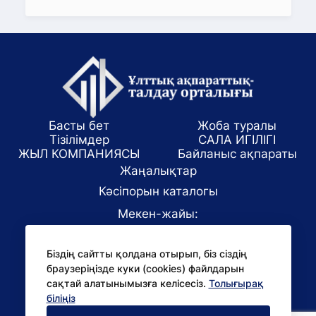
Басты бет
Жоба туралы
Тізілімдер
САЛА ИГІЛІГІ
ЖЫЛ КОМПАНИЯСЫ
Байланыс ақпараты
Жаңалықтар
Кәсіпорын каталогы
Мекен-жайы:
Алматы қаласы, ул. Маркова 61/1
Біздің сайтты қолдана отырып, біз сіздің
E-mail:
браузеріңізде куки (cookies) файлдарын
office@niac.kz
сақтай алатынымызға келісесіз.
Толығырақ
БАҚ үшін:
біліңіз