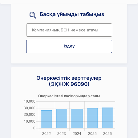
Басқа ұйымды табыңыз
Іздеу
Өнеркәсіптік зерттеулер
(ЭҚЖЖ 96090)