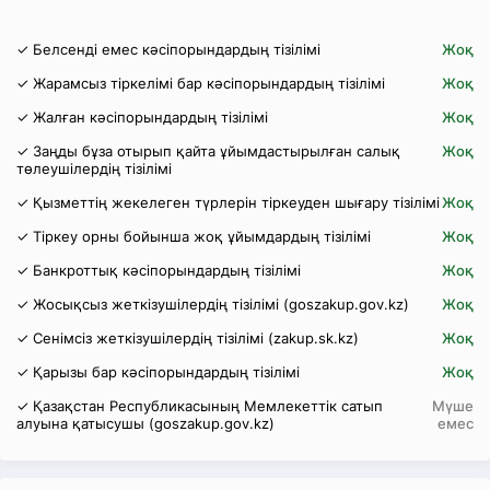
✓ Белсенді емес кәсіпорындардың тізілімі
Жоқ
✓ Жарамсыз тіркелімі бар кәсіпорындардың тізілімі
Жоқ
✓ Жалған кәсіпорындардың тізілімі
Жоқ
✓ Заңды бұза отырып қайта ұйымдастырылған салық
Жоқ
төлеушілердің тізілімі
✓ Қызметтің жекелеген түрлерін тіркеуден шығару тізілімі
Жоқ
✓ Тіркеу орны бойынша жоқ ұйымдардың тізілімі
Жоқ
✓ Банкроттық кәсіпорындардың тізілімі
Жоқ
✓ Жосықсыз жеткізушілердің тізілімі (goszakup.gov.kz)
Жоқ
✓ Сенімсіз жеткізушілердің тізілімі (zakup.sk.kz)
Жоқ
✓ Қарызы бар кәсіпорындардың тізілімі
Жоқ
✓ Қазақстан Республикасының Мемлекеттік сатып
Мүше
алуына қатысушы (goszakup.gov.kz)
емес