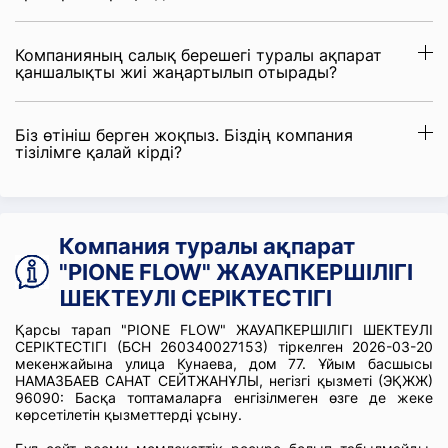
Компанияның салық берешегі туралы ақпарат
қаншалықты жиі жаңартылып отырады?
Біз өтініш берген жоқпыз. Біздің компания
тізілімге қалай кірді?
Компания туралы ақпарат
"PIONE FLOW" ЖАУАПКЕРШІЛІГІ
ШЕКТЕУЛІ СЕРІКТЕСТІГІ
Қарсы тарап "PIONE FLOW" ЖАУАПКЕРШІЛІГІ ШЕКТЕУЛІ
СЕРІКТЕСТІГІ (БСН 260340027153) тіркелген 2026-03-20
мекенжайына улица Кунаева, дом 77. Ұйым басшысы
НАМАЗБАЕВ САНАТ СЕЙТЖАНҰЛЫ, негізгі қызметі (ЭҚЖЖ)
96090: Басқа топтамаларға енгізілмеген өзге де жеке
көрсетілетін қызметтерді ұсыну.