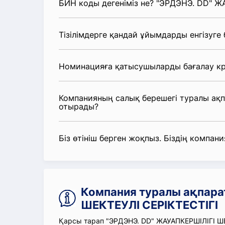
БИН коды дегеніміз не? "ЭРДЭНЭ. DD" Ж
Тізілімдерге қандай ұйымдарды енгізуге
Номинацияға қатысушыларды бағалау кр
Компанияның салық берешегі туралы ақ
отырады?
Біз өтініш берген жоқпыз. Біздің компания
Компания туралы ақпара
ШЕКТЕУЛІ СЕРІКТЕСТІГІ
Қарсы тарап "ЭРДЭНЭ. DD" ЖАУАПКЕРШІЛІГІ ШЕ