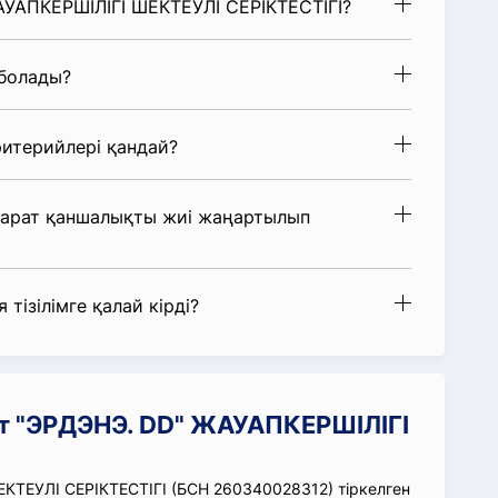
АУАПКЕРШІЛІГІ ШЕКТЕУЛІ СЕРІКТЕСТІГІ?
 болады?
итерийлері қандай?
парат қаншалықты жиі жаңартылып
 тізілімге қалай кірді?
т "ЭРДЭНЭ. DD" ЖАУАПКЕРШІЛІГІ
КТЕУЛІ СЕРІКТЕСТІГІ (БСН 260340028312) тіркелген