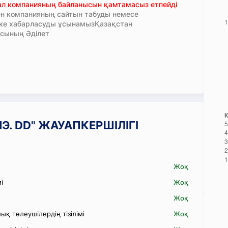
тал компанияның байланысын қамтамасыз етпейді
н компанияның сайтын табуды немесе
кке хабарласуды ұсынамызҚазақстан
сының Әділет
ЭНЭ. DD" ЖАУАПКЕРШІЛІГІ
Жоқ
і
Жоқ
Жоқ
қ төлеушілердің тізілімі
Жоқ