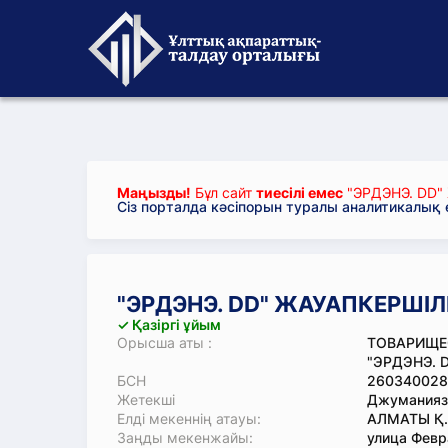
Маңызды!
Бұл сайт
тиесілі емес
"ЭРДЭНЭ. DD" 
Сіз порталда кәсіпорын туралы аналитикалық
"ЭРДЭНЭ. DD" ЖАУАПКЕРШІЛІ
✓ Қазіргі ұйым
Орысша аты :
ТОВАРИЩЕ
"ЭРДЭНЭ. 
БСН
260340028
Жетекші
Джуманияз
Елді мекеннің атауы:
АЛМАТЫ Қ.
Заңды мекенжайы:
улица Февр