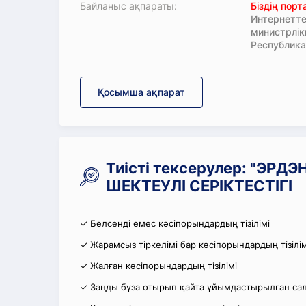
Байланыс ақпараты:
Біздің пор
Интернетте
министрлі
Республика
Қосымша ақпарат
Тиісті тексерулер: "ЭРД
ШЕКТЕУЛІ СЕРІКТЕСТІГІ
✓ Белсенді емес кәсіпорындардың тізілімі
✓ Жарамсыз тіркелімі бар кәсіпорындардың тізілім
✓ Жалған кәсіпорындардың тізілімі
✓ Заңды бұза отырып қайта ұйымдастырылған салы