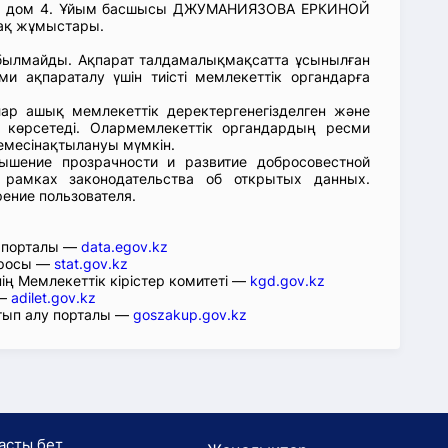
ая, дом 4. Ұйым басшысы ДЖУМАНИЯЗОВА ЕРКИНОЙ
лақ жұмыстары.
абылмайды. Ақпарат талдамалықмақсатта ұсынылған
ми ақпараталу үшін тиісті мемлекеттік органдарға
лар ашық мемлекеттік деректергенегізделген және
 көрсетеді. Олармемлекеттік органдардың ресми
емесінақтылануы мүмкін.
ышение прозрачности и развитие добросовестной
 рамках законодательства об открытых данных.
рение пользователя.
р порталы —
data.egov.kz
юросы —
stat.gov.kz
ің Мемлекеттік кірістер комитеті —
kgd.gov.kz
 —
adilet.gov.kz
тып алу порталы —
goszakup.gov.kz
асты бет