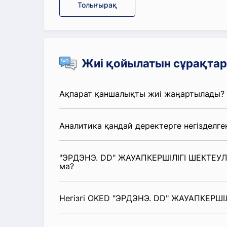
Толығырақ
Жиі қойылатын сұрақтар
Ақпарат қаншалықты жиі жаңартылады?
Аналитика қандай деректерге негізделге
"ЭРДЭНЭ. DD" ЖАУАПКЕРШІЛІГІ ШЕКТЕУЛІ
ма?
Негізгі OKED "ЭРДЭНЭ. DD" ЖАУАПКЕРШІЛІ