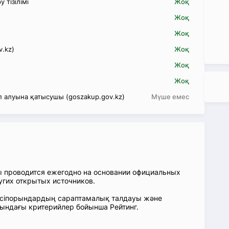
 тізілімі
Жоқ
Жоқ
Жоқ
v.kz)
Жоқ
Жоқ
Жоқ
 алуына қатысушы (goszakup.gov.kz)
Мүше емес
ы проводится ежегодно на основании официальных
угих открытых источников.
: Кәсіпорындардың сараптамалық талдауы және
сындағы критерийлер бойынша Рейтинг.