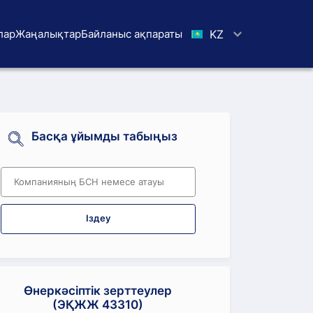
лар
Жаңалықтар
Байланыс ақпараты
KZ
Басқа ұйымды табыңыз
Іздеу
Өнеркәсіптік зерттеулер
(ЭҚЖЖ 43310)