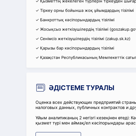
✓ Қызметтің жекелеген түрлерін тіркеуден шығару
✓ Тіркеу орны бойынша жоқ ұйымдардың тізілімі
✓ Банкроттық кәсіпорындардың тізілімі
✓ Жосықсыз жеткізушілердің тізілімі (goszakup.go
✓ Сенімсіз жеткізушілердің тізілімі (zakup.sk.kz)
✓ Қарызы бар кәсіпорындардың тізілімі
✓ Қазақстан Республикасының Мемлекеттік сатып
ӘДІСТЕМЕ ТУРАЛЫ
Оценка всех действующих предприятий стран
налоговых данных, публичных контрактов и др
Ұйым аналитиканың 2 негізгі кезеңінен өтеді
қызмет түрі мен аймақ/ел кәсіпорындары ара