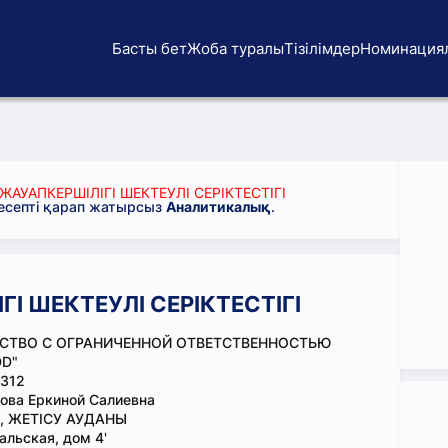
Басты бет
Жоба туралы
Тізілімдер
Номинация
ЖАУАПКЕРШІЛІГІ ШЕКТЕУЛІ СЕРІКТЕСТІГІ
 есепті қарап жатырсыз
Аналитикалық
.
ГІ ШЕКТЕУЛІ СЕРІКТЕСТІГІ
СТВО С ОГРАНИЧЕННОЙ ОТВЕТСТВЕННОСТЬЮ
DD"
312
ова Еркиной Салиевна
, ЖЕТІСУ АУДАНЫ
альская, дом 4'