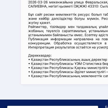
2026-03-26 мекенжайына улица Февральск
САЛИЕВНА, негізгі қызметі (ЭҚЖЖ) 43310: Сы
Бұл сайт ресми мемлекеттік ресурс болып т
және кейбір дәлсіздіктер болуы мүмкін. Рес
жүгіну қажет.
Рейтингтер, тізілімдер мен талдамалық ұпай
жобаның тәуелсіз сараптамалық ұстанымын
ұстанымымен байланысты емес. Есептеу әдіст
Публикация информации направлена на пов
конкуренции. Обработка осуществляется в
Интерпретация результатов остаётся на усмот
Дереккөздер:
• Қазақстан Республикасының ашық деректе
• Қазақстан Республикасы ҰЭМ Статистика б
• Қазақстан Республикасы Қаржы министрлігін
• Қазақстан Республикасы Әділет министрлігі
• Қазақстан Республикасының мемлекеттік са
Б