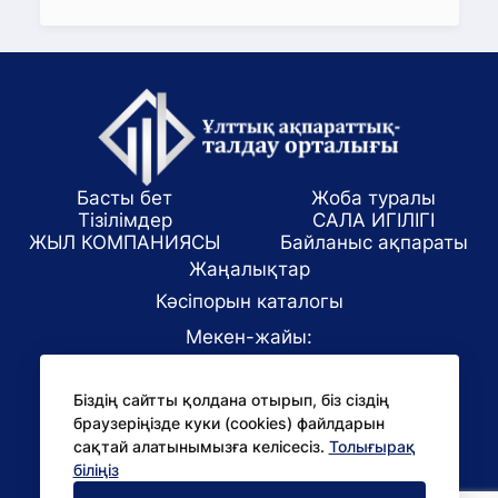
Басты бет
Жоба туралы
Тізілімдер
САЛА ИГІЛІГІ
ЖЫЛ КОМПАНИЯСЫ
Байланыс ақпараты
Жаңалықтар
Кәсіпорын каталогы
Мекен-жайы:
Алматы қаласы, ул. Маркова 61/1
Біздің сайтты қолдана отырып, біз сіздің
E-mail:
браузеріңізде куки (cookies) файлдарын
office@niac.kz
сақтай алатынымызға келісесіз.
Толығырақ
БАҚ үшін:
біліңіз