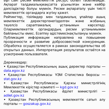
Бұл сайт ресми мемлекеттік ресурс болып табылмайды.
Ақпарат талдамалықмақсатта ұсынылған және кейбір
дәлсіздіктер болуы мүмкін. Ресми ақпараталу үшін тиісті
мемлекеттік органдарға жүгіну қажет.
Рейтингтер, тізілімдер мен талдамалық ұпайлар ашық
мемлекеттік деректергенегізделген және жобаның
тәуелсіз сараптамалық ұстанымын көрсетеді.
Олармемлекеттік органдардың ресми ұстанымымен
байланысты емес. Есептеу әдістемесінақтылануы мүмкін.
Публикация информации направлена на повышение
прозрачности и развитие добросовестной конкуренции.
Обработка осуществляется в рамках законодательства об
открытых данных. Интерпретация результатов остаётся на
усмотрение пользователя.
Дереккөздер:
• Қазақстан Республикасының ашық деректер порталы —
data.egov.kz
• Қазақстан Республикасы ҰЭМ Статистика бюросы —
stat.gov.kz
• Қазақстан Республикасы Қаржы министрлігінің
Мемлекеттік кірістер комитеті —
kgd.gov.kz
• Қазақстан Республикасы Әділет министрлігі —
adilet.gov.kz
• Қазақстан Республикасының мемлекеттік сатып алу
порталы —
goszakup.gov.kz