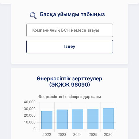
Басқа ұйымды табыңыз
Іздеу
Өнеркәсіптік зерттеулер
(ЭҚЖЖ 96090)