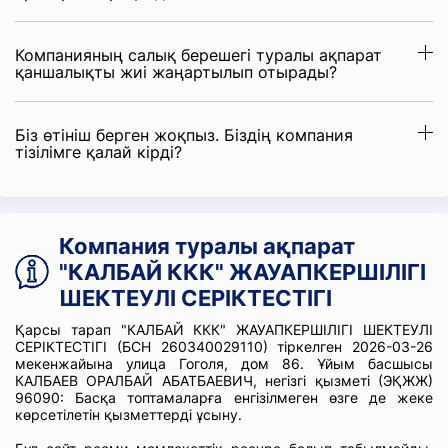
Компанияның салық берешегі туралы ақпарат
қаншалықты жиі жаңартылып отырады?
Біз өтініш берген жоқпыз. Біздің компания
тізілімге қалай кірді?
Компания туралы ақпарат
"КАЛБАЙ ККК" ЖАУАПКЕРШІЛІГІ
ШЕКТЕУЛІ СЕРІКТЕСТІГІ
Қарсы тарап "КАЛБАЙ ККК" ЖАУАПКЕРШІЛІГІ ШЕКТЕУЛІ
СЕРІКТЕСТІГІ (БСН 260340029110) тіркелген 2026-03-26
мекенжайына улица Гоголя, дом 86. Ұйым басшысы
КАЛБАЕВ ОРАЛБАЙ АБАТБАЕВИЧ, негізгі қызметі (ЭҚЖЖ)
96090: Басқа топтамаларға енгізілмеген өзге де жеке
көрсетілетін қызметтерді ұсыну.