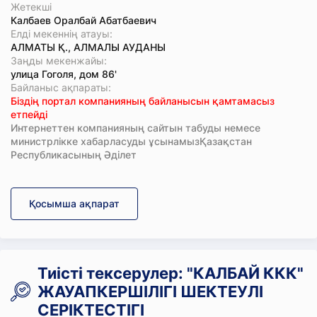
Жетекші
Калбаев Оралбай Абатбаевич
Елді мекеннің атауы:
АЛМАТЫ Қ., АЛМАЛЫ АУДАНЫ
Заңды мекенжайы:
улица Гоголя, дом 86'
Байланыс ақпараты:
Біздің портал компанияның байланысын қамтамасыз
етпейді
Интернеттен компанияның сайтын табуды немесе
министрлікке хабарласуды ұсынамызҚазақстан
Республикасының Әділет
Қосымша ақпарат
Тиісті тексерулер: "КАЛБАЙ ККК"
ЖАУАПКЕРШІЛІГІ ШЕКТЕУЛІ
СЕРІКТЕСТІГІ