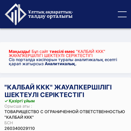
Маңызды!
Бұл сайт
тиесілі емес
"КАЛБАЙ ККК"
ЖАУАПКЕРШІЛІГІ ШЕКТЕУЛІ СЕРІКТЕСТІГІ
Сіз порталда кәсіпорын туралы аналитикалық есепті
қарап жатырсыз
Аналитикалық
.
"КАЛБАЙ ККК" ЖАУАПКЕРШІЛІГІ
ШЕКТЕУЛІ СЕРІКТЕСТІГІ
✓ Қазіргі ұйым
Орысша аты :
ТОВАРИЩЕСТВО С ОГРАНИЧЕННОЙ ОТВЕТСТВЕННОСТЬЮ
"КАЛБАЙ ККК"
БСН
260340029110