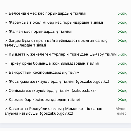
✓ Белсенді емес кәсіпорындардың тізілімі
Жоқ
✓ Жарамсыз тіркелімі бар кәсіпорындардың тізілімі
Жоқ
✓ Жалған кәсіпорындардың тізілімі
Жоқ
✓ Заңды бұза отырып қайта ұйымдастырылған салық
Жоқ
төлеушілердің тізілімі
✓ Қызметтің жекелеген түрлерін тіркеуден шығару тізілімі
Жоқ
✓ Тіркеу орны бойынша жоқ ұйымдардың тізілімі
Жоқ
✓ Банкроттық кәсіпорындардың тізілімі
Жоқ
✓ Жосықсыз жеткізушілердің тізілімі (goszakup.gov.kz)
Жоқ
✓ Сенімсіз жеткізушілердің тізілімі (zakup.sk.kz)
Жоқ
✓ Қарызы бар кәсіпорындардың тізілімі
Жоқ
✓ Қазақстан Республикасының Мемлекеттік сатып
Мүше
алуына қатысушы (goszakup.gov.kz)
емес