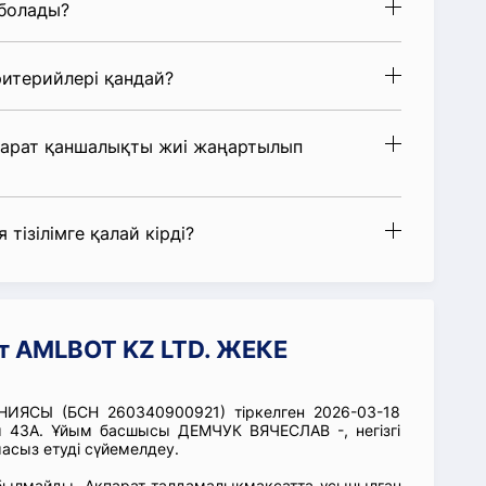
 болады?
итерийлері қандай?
парат қаншалықты жиі жаңартылып
 тізілімге қалай кірді?
т AMLBOT KZ LTD. ЖЕКЕ
ИЯСЫ (БСН 260340900921) тіркелген 2026-03-18
 43А. Ұйым басшысы ДЕМЧУК ВЯЧЕСЛАВ -, негізгі
асыз етуді сүйемелдеу.
абылмайды. Ақпарат талдамалықмақсатта ұсынылған