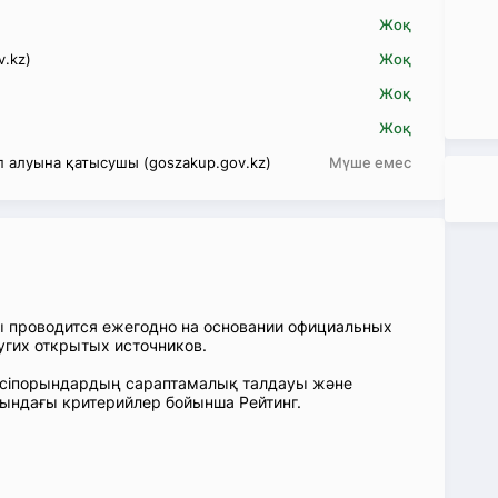
Жоқ
v.kz)
Жоқ
Жоқ
Жоқ
 алуына қатысушы (goszakup.gov.kz)
Мүше емес
ы проводится ежегодно на основании официальных
угих открытых источников.
: Кәсіпорындардың сараптамалық талдауы және
сындағы критерийлер бойынша Рейтинг.