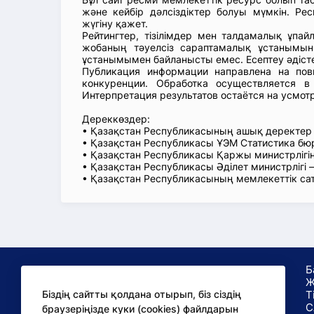
және кейбір дәлсіздіктер болуы мүмкін. Рес
жүгіну қажет.
Рейтингтер, тізілімдер мен талдамалық ұпай
жобаның тәуелсіз сараптамалық ұстанымын
ұстанымымен байланысты емес. Есептеу әдіст
Публикация информации направлена на пов
конкуренции. Обработка осуществляется в
Интерпретация результатов остаётся на усмот
Дереккөздер:
• Қазақстан Республикасының ашық деректе
• Қазақстан Республикасы ҰЭМ Статистика б
• Қазақстан Республикасы Қаржы министрлігін
• Қазақстан Республикасы Әділет министрлігі
• Қазақстан Республикасының мемлекеттік са
Б
Ж
Т
Біздің сайтты қолдана отырып, біз сіздің
С
браузеріңізде куки (cookies) файлдарын