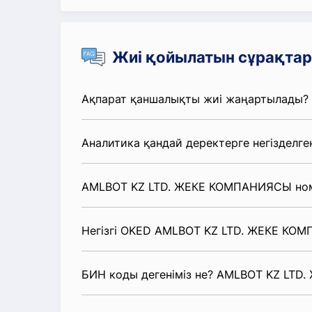
Жиі қойылатын сұрақтар
Ақпарат қаншалықты жиі жаңартылады?
Аналитика қандай деректерге негізделге
AMLBOT KZ LTD. ЖЕКЕ КОМПАНИЯСЫ номи
Негізгі OKED AMLBOT KZ LTD. ЖЕКЕ КОМ
БИН коды дегеніміз не? AMLBOT KZ LT