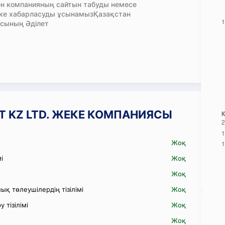
н компанияның сайтын табуды немесе
кке хабарласуды ұсынамызҚазақстан
сының Әділет
BOT KZ LTD. ЖЕКЕ КОМПАНИЯСЫ
Жоқ
і
Жоқ
Жоқ
қ төлеушілердің тізілімі
Жоқ
 тізілімі
Жоқ
Жоқ