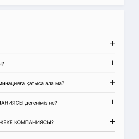
н?
нацияға қатыса ала ма?
ПАНИЯСЫ дегеніміз не?
D. ЖЕКЕ КОМПАНИЯСЫ?