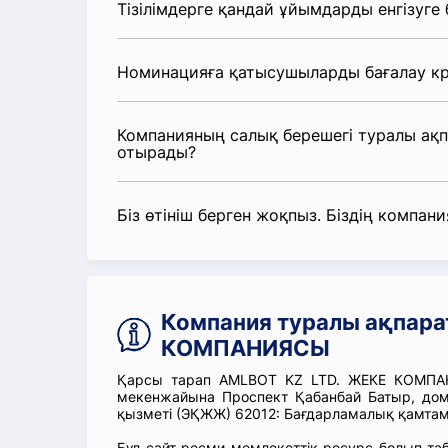
Тізілімдерге қандай ұйымдарды енгізуге
Номинацияға қатысушыларды бағалау кр
Компанияның салық берешегі туралы ақ
отырады?
Біз өтініш берген жоқпыз. Біздің компания
Компания туралы ақпара
КОМПАНИЯСЫ
Қарсы тарап AMLBOT KZ LTD. ЖЕКЕ КОМПАН
мекенжайына Проспект Қабанбай Батыр, дом
қызметі (ЭҚЖЖ) 62012: Бағдарламалық қамтам
Бұл сайт ресми мемлекеттік ресурс болып т