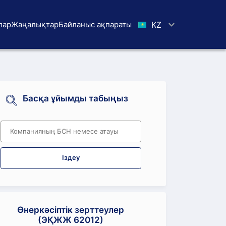
лар
Жаңалықтар
Байланыс ақпараты
KZ
Басқа ұйымды табыңыз
Іздеу
Өнеркәсіптік зерттеулер
(ЭҚЖЖ 62012)