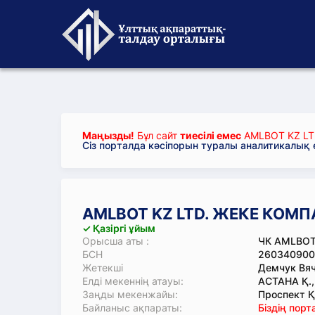
Маңызды!
Бұл сайт
тиесілі емес
AMLBOT KZ L
Сіз порталда кәсіпорын туралы аналитикалық
AMLBOT KZ LTD. ЖЕКЕ КОМ
✓ Қазіргі ұйым
Орысша аты :
ЧК AMLBOT
БСН
260340900
Жетекші
Демчук Вяч
Елді мекеннің атауы:
АСТАНА Қ.
Заңды мекенжайы:
Проспект Қ
Байланыс ақпараты:
Біздің пор