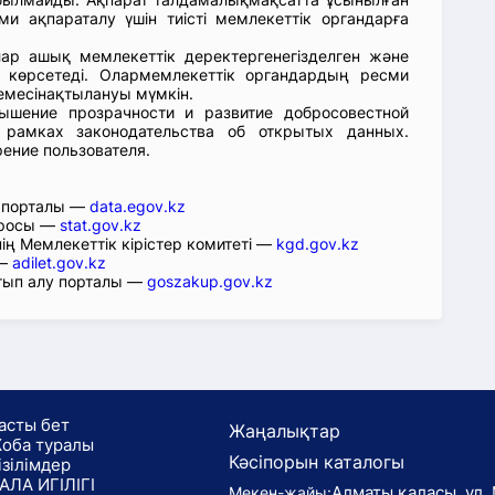
ми ақпараталу үшін тиісті мемлекеттік органдарға
лар ашық мемлекеттік деректергенегізделген және
 көрсетеді. Олармемлекеттік органдардың ресми
емесінақтылануы мүмкін.
ышение прозрачности и развитие добросовестной
 рамках законодательства об открытых данных.
рение пользователя.
р порталы —
data.egov.kz
юросы —
stat.gov.kz
ің Мемлекеттік кірістер комитеті —
kgd.gov.kz
 —
adilet.gov.kz
тып алу порталы —
goszakup.gov.kz
асты бет
Жаңалықтар
оба туралы
Кәсіпорын каталогы
ізілімдер
АЛА ИГІЛІГІ
Алматы қаласы, ул. 
Мекен-жайы: