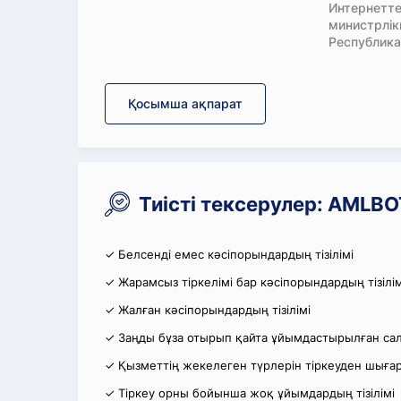
Интернетте
министрлі
Республика
Қосымша ақпарат
Тиісті тексерулер: AML
✓ Белсенді емес кәсіпорындардың тізілімі
✓ Жарамсыз тіркелімі бар кәсіпорындардың тізілім
✓ Жалған кәсіпорындардың тізілімі
✓ Заңды бұза отырып қайта ұйымдастырылған салы
✓ Қызметтің жекелеген түрлерін тіркеуден шығару
✓ Тіркеу орны бойынша жоқ ұйымдардың тізілімі