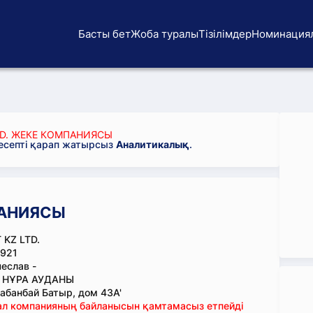
Басты бет
Жоба туралы
Тізілімдер
Номинация
TD. ЖЕКЕ КОМПАНИЯСЫ
 есепті қарап жатырсыз
Аналитикалық
.
ПАНИЯСЫ
 KZ LTD.
921
еслав -
, НҰРА АУДАНЫ
абанбай Батыр, дом 43А'
тал компанияның байланысын қамтамасыз етпейді