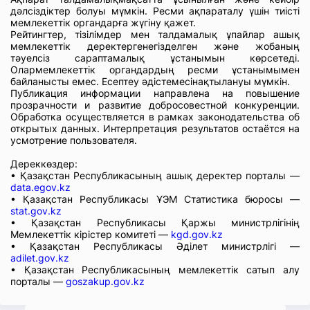
дәлсіздіктер болуы мүмкін. Ресми ақпараталу үшін тиісті
мемлекеттік органдарға жүгіну қажет.
Рейтингтер, тізілімдер мен талдамалық ұпайлар ашық
мемлекеттік деректергенегізделген және жобаның
тәуелсіз сараптамалық ұстанымын көрсетеді.
Олармемлекеттік органдардың ресми ұстанымымен
байланысты емес. Есептеу әдістемесінақтылануы мүмкін.
Публикация информации направлена на повышение
прозрачности и развитие добросовестной конкуренции.
Обработка осуществляется в рамках законодательства об
открытых данных. Интерпретация результатов остаётся на
усмотрение пользователя.
Дереккөздер:
• Қазақстан Республикасының ашық деректер порталы —
data.egov.kz
• Қазақстан Республикасы ҰЭМ Статистика бюросы —
stat.gov.kz
• Қазақстан Республикасы Қаржы министрлігінің
Мемлекеттік кірістер комитеті —
kgd.gov.kz
• Қазақстан Республикасы Әділет министрлігі —
adilet.gov.kz
• Қазақстан Республикасының мемлекеттік сатып алу
порталы —
goszakup.gov.kz