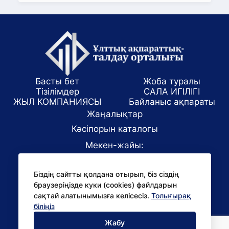
Басты бет
Жоба туралы
Тізілімдер
САЛА ИГІЛІГІ
ЖЫЛ КОМПАНИЯСЫ
Байланыс ақпараты
Жаңалықтар
Кәсіпорын каталогы
Мекен-жайы:
Алматы қаласы, ул. Маркова 61/1
Біздің сайтты қолдана отырып, біз сіздің
E-mail:
браузеріңізде куки (cookies) файлдарын
office@niac.kz
сақтай алатынымызға келісесіз.
Толығырақ
БАҚ үшін:
біліңіз
pr@niac.kz
Жабу