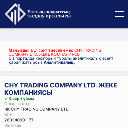
Маңызды!
Бұл сайт
тиесілі емес
CHY TRADING
COMPANY LTD. ЖЕКЕ КОМПАНИЯСЫ
Сіз порталда кәсіпорын туралы аналитикалық есепті
қарап жатырсыз
Аналитикалық
.
CHY TRADING COMPANY LTD. ЖЕКЕ
КОМПАНИЯСЫ
✓ Қазіргі ұйым
Орысша аты :
ЧК CHY TRADING COMPANY LTD.
БСН
260340901177
Жетекші