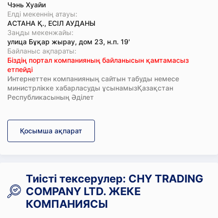
Чэнь Хуайи
Елді мекеннің атауы:
АСТАНА Қ., ЕСІЛ АУДАНЫ
Заңды мекенжайы:
улица Бұқар жырау, дом 23, н.п. 19'
Байланыс ақпараты:
Біздің портал компанияның байланысын қамтамасыз
етпейді
Интернеттен компанияның сайтын табуды немесе
министрлікке хабарласуды ұсынамызҚазақстан
Республикасының Әділет
Қосымша ақпарат
Тиісті тексерулер: CHY TRADING
COMPANY LTD. ЖЕКЕ
КОМПАНИЯСЫ