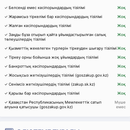
✓ Белсенді емес кәсіпорындардың тізілімі
Жоқ
✓ Жарамсыз тіркелімі бар кәсіпорындардың тізілімі
Жоқ
✓ Жалған кәсіпорындардың тізілімі
Жоқ
✓ Заңды бұза отырып қайта ұйымдастырылған салық
Жоқ
төлеушілердің тізілімі
✓ Қызметтің жекелеген түрлерін тіркеуден шығару тізілімі
Жоқ
✓ Тіркеу орны бойынша жоқ ұйымдардың тізілімі
Жоқ
✓ Банкроттық кәсіпорындардың тізілімі
Жоқ
✓ Жосықсыз жеткізушілердің тізілімі (goszakup.gov.kz)
Жоқ
✓ Сенімсіз жеткізушілердің тізілімі (zakup.sk.kz)
Жоқ
✓ Қарызы бар кәсіпорындардың тізілімі
Жоқ
✓ Қазақстан Республикасының Мемлекеттік сатып
Мүше
алуына қатысушы (goszakup.gov.kz)
емес