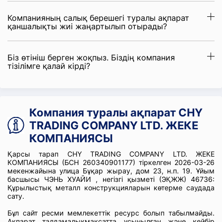
Компанияның салық берешегі туралы ақпарат
қаншалықты жиі жаңартылып отырады?
Біз өтініш берген жоқпыз. Біздің компания
тізілімге қалай кірді?
Компания туралы ақпарат CHY
TRADING COMPANY LTD. ЖЕКЕ
КОМПАНИЯСЫ
Қарсы тарап CHY TRADING COMPANY LTD. ЖЕКЕ
КОМПАНИЯСЫ (БСН 260340901177) тіркелген 2026-03-26
мекенжайына улица Бұқар жырау, дом 23, н.п. 19. Ұйым
басшысы ЧЭНЬ ХУАЙИ , негізгі қызметі (ЭҚЖЖ) 46736:
Құрылыстық металл конструкцияларын көтерме саудада
сату.
Бұл сайт ресми мемлекеттік ресурс болып табылмайды.
Ақпарат талдамалықмақсатта ұсынылған және кейбір