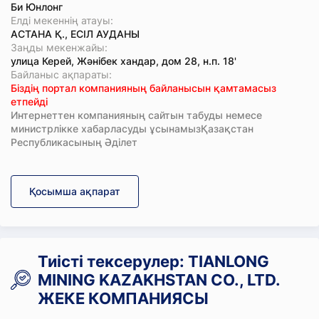
Би Юнлонг
Елді мекеннің атауы:
АСТАНА Қ., ЕСІЛ АУДАНЫ
Заңды мекенжайы:
улица Керей, Жәнібек хандар, дом 28, н.п. 18'
Байланыс ақпараты:
Біздің портал компанияның байланысын қамтамасыз
етпейді
Интернеттен компанияның сайтын табуды немесе
министрлікке хабарласуды ұсынамызҚазақстан
Республикасының Әділет
Қосымша ақпарат
Тиісті тексерулер: TIANLONG
MINING KAZAKHSTAN CO., LTD.
ЖЕКЕ КОМПАНИЯСЫ