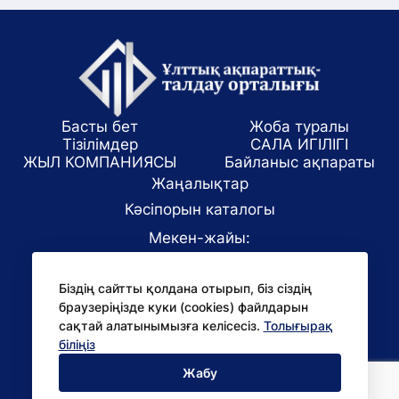
Басты бет
Жоба туралы
Тізілімдер
САЛА ИГІЛІГІ
ЖЫЛ КОМПАНИЯСЫ
Байланыс ақпараты
Жаңалықтар
Кәсіпорын каталогы
Мекен-жайы:
Алматы қаласы, ул. Маркова 61/1
Біздің сайтты қолдана отырып, біз сіздің
E-mail:
браузеріңізде куки (cookies) файлдарын
office@niac.kz
сақтай алатынымызға келісесіз.
Толығырақ
БАҚ үшін:
біліңіз
pr@niac.kz
Жабу