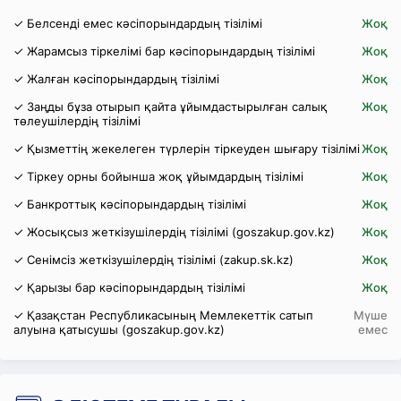
✓ Белсенді емес кәсіпорындардың тізілімі
Жоқ
✓ Жарамсыз тіркелімі бар кәсіпорындардың тізілімі
Жоқ
✓ Жалған кәсіпорындардың тізілімі
Жоқ
✓ Заңды бұза отырып қайта ұйымдастырылған салық
Жоқ
төлеушілердің тізілімі
✓ Қызметтің жекелеген түрлерін тіркеуден шығару тізілімі
Жоқ
✓ Тіркеу орны бойынша жоқ ұйымдардың тізілімі
Жоқ
✓ Банкроттық кәсіпорындардың тізілімі
Жоқ
✓ Жосықсыз жеткізушілердің тізілімі (goszakup.gov.kz)
Жоқ
✓ Сенімсіз жеткізушілердің тізілімі (zakup.sk.kz)
Жоқ
✓ Қарызы бар кәсіпорындардың тізілімі
Жоқ
✓ Қазақстан Республикасының Мемлекеттік сатып
Мүше
алуына қатысушы (goszakup.gov.kz)
емес