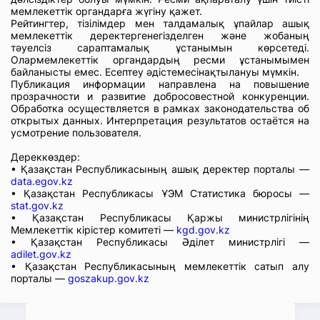
мемлекеттік органдарға жүгіну қажет.
Рейтингтер, тізілімдер мен талдамалық ұпайлар ашық
мемлекеттік деректергенегізделген және жобаның
тәуелсіз сараптамалық ұстанымын көрсетеді.
Олармемлекеттік органдардың ресми ұстанымымен
байланысты емес. Есептеу әдістемесінақтылануы мүмкін.
Публикация информации направлена на повышение
прозрачности и развитие добросовестной конкуренции.
Обработка осуществляется в рамках законодательства об
открытых данных. Интерпретация результатов остаётся на
усмотрение пользователя.
Дереккөздер:
• Қазақстан Республикасының ашық деректер порталы —
data.egov.kz
• Қазақстан Республикасы ҰЭМ Статистика бюросы —
stat.gov.kz
• Қазақстан Республикасы Қаржы министрлігінің
Мемлекеттік кірістер комитеті —
kgd.gov.kz
• Қазақстан Республикасы Әділет министрлігі —
adilet.gov.kz
• Қазақстан Республикасының мемлекеттік сатып алу
порталы —
goszakup.gov.kz