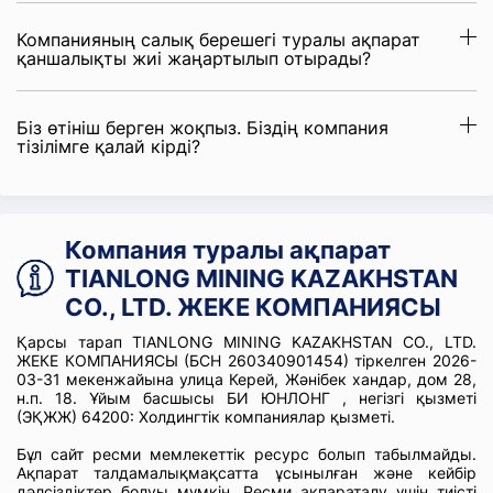
Компанияның салық берешегі туралы ақпарат
қаншалықты жиі жаңартылып отырады?
Біз өтініш берген жоқпыз. Біздің компания
тізілімге қалай кірді?
Компания туралы ақпарат
TIANLONG MINING KAZAKHSTAN
CO., LTD. ЖЕКЕ КОМПАНИЯСЫ
Қарсы тарап TIANLONG MINING KAZAKHSTAN CO., LTD.
ЖЕКЕ КОМПАНИЯСЫ (БСН 260340901454) тіркелген 2026-
03-31 мекенжайына улица Керей, Жәнібек хандар, дом 28,
н.п. 18. Ұйым басшысы БИ ЮНЛОНГ , негізгі қызметі
(ЭҚЖЖ) 64200: Холдингтік компаниялар қызметі.
Бұл сайт ресми мемлекеттік ресурс болып табылмайды.
Ақпарат талдамалықмақсатта ұсынылған және кейбір
дәлсіздіктер болуы мүмкін. Ресми ақпараталу үшін тиісті