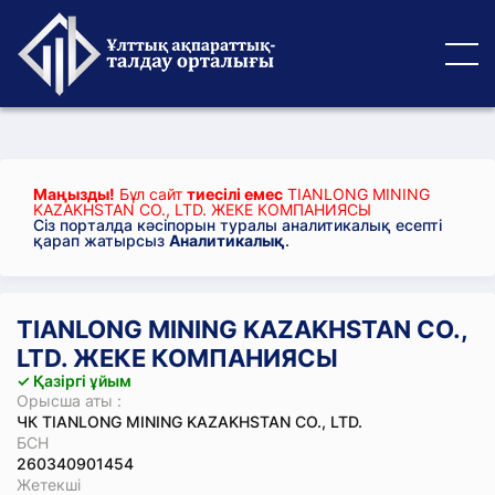
Маңызды!
Бұл сайт
тиесілі емес
TIANLONG MINING
KAZAKHSTAN CO., LTD. ЖЕКЕ КОМПАНИЯСЫ
Сіз порталда кәсіпорын туралы аналитикалық есепті
қарап жатырсыз
Аналитикалық
.
TIANLONG MINING KAZAKHSTAN CO.,
LTD. ЖЕКЕ КОМПАНИЯСЫ
✓ Қазіргі ұйым
Орысша аты :
ЧК TIANLONG MINING KAZAKHSTAN CO., LTD.
БСН
260340901454
Жетекші