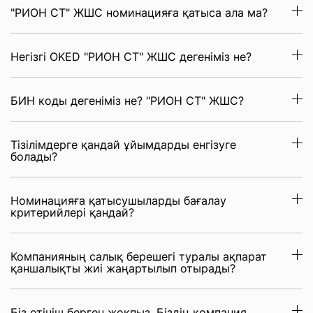
"РИОН СТ" ЖШС номинацияға қатыса ала ма?
Негізгі OKED "РИОН СТ" ЖШС дегеніміз не?
БИН коды дегеніміз не? "РИОН СТ" ЖШС?
Тізілімдерге қандай ұйымдарды енгізуге
болады?
Номинацияға қатысушыларды бағалау
критерийлері қандай?
Компанияның салық берешегі туралы ақпарат
қаншалықты жиі жаңартылып отырады?
Біз өтініш берген жоқпыз. Біздің компания