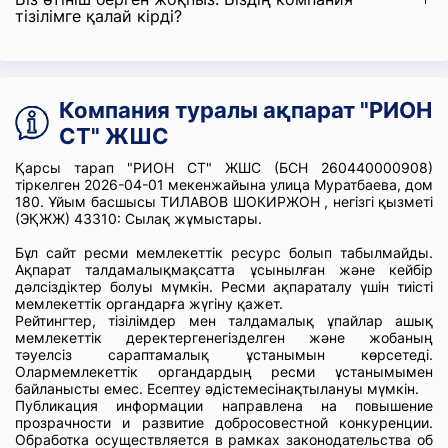
тізілімге қалай кірді?
Компания туралы ақпарат "РИОН
СТ" ЖШС
Қарсы тарап "РИОН СТ" ЖШС (БСН 260440000908)
тіркелген 2026-04-01 мекенжайына улица Муратбаева, дом
180. Ұйым басшысы ТИЛАВОВ ШОКИРЖОН , негізгі қызметі
(ЭҚЖЖ) 43310: Сылақ жұмыстары.
Бұл сайт ресми мемлекеттік ресурс болып табылмайды.
Ақпарат талдамалықмақсатта ұсынылған және кейбір
дәлсіздіктер болуы мүмкін. Ресми ақпараталу үшін тиісті
мемлекеттік органдарға жүгіну қажет.
Рейтингтер, тізілімдер мен талдамалық ұпайлар ашық
мемлекеттік деректергенегізделген және жобаның
тәуелсіз сараптамалық ұстанымын көрсетеді.
Олармемлекеттік органдардың ресми ұстанымымен
байланысты емес. Есептеу әдістемесінақтылануы мүмкін.
Публикация информации направлена на повышение
прозрачности и развитие добросовестной конкуренции.
Обработка осуществляется в рамках законодательства об