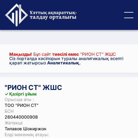
Маңызды!
Бұл сайт
тиесілі емес
"РИОН СТ" ЖШС
Сіз порталда кәсіпорын туралы аналитикалық есепті
қарап жатырсыз
Аналитикалық
.
"РИОН СТ" ЖШС
✓ Қазіргі ұйым
Орысша аты :
ТОО "РИОН СТ"
БСН
260440000908
Жетекші
Тилавов Шокиржон
Елді мекеннің атауы: