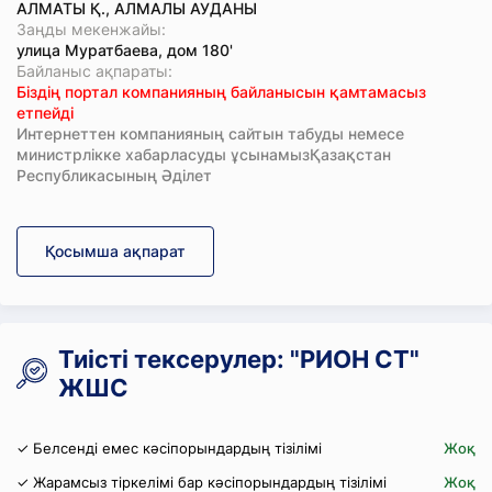
АЛМАТЫ Қ., АЛМАЛЫ АУДАНЫ
Заңды мекенжайы:
улица Муратбаева, дом 180'
Байланыс ақпараты:
Біздің портал компанияның байланысын қамтамасыз
етпейді
Интернеттен компанияның сайтын табуды немесе
министрлікке хабарласуды ұсынамызҚазақстан
Республикасының Әділет
Қосымша ақпарат
Тиісті тексерулер: "РИОН СТ"
ЖШС
✓ Белсенді емес кәсіпорындардың тізілімі
Жоқ
✓ Жарамсыз тіркелімі бар кәсіпорындардың тізілімі
Жоқ