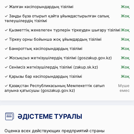
✓ Жалған кәсіпорындардың тізілімі
Жоқ
✓ Заңды бұза отырып қайта ұйымдастырылған салық
Жоқ
төлеушілердің тізілімі
✓ Қызметтің жекелеген түрлерін тіркеуден шығару тізілімі
Жоқ
✓ Тіркеу орны бойынша жоқ ұйымдардың тізілімі
Жоқ
✓ Банкроттық кәсіпорындардың тізілімі
Жоқ
✓ Жосықсыз жеткізушілердің тізілімі (goszakup.gov.kz)
Жоқ
✓ Сенімсіз жеткізушілердің тізілімі (zakup.sk.kz)
Жоқ
✓ Қарызы бар кәсіпорындардың тізілімі
Жоқ
✓ Қазақстан Республикасының Мемлекеттік сатып
Мүше
алуына қатысушы (goszakup.gov.kz)
емес
ӘДІСТЕМЕ ТУРАЛЫ
Оценка всех действующих предприятий страны