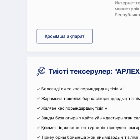
Интернетте
министрлі
Республика
Қосымша ақпарат
Тиісті тексерулер: "АРЛ
✓ Белсенді емес кәсіпорындардың тізілімі
✓ Жарамсыз тіркелімі бар кәсіпорындардың тізілім
✓ Жалған кәсіпорындардың тізілімі
✓ Заңды бұза отырып қайта ұйымдастырылған салы
✓ Қызметтің жекелеген түрлерін тіркеуден шығару
✓ Тіркеу орны бойынша жоқ ұйымдардың тізілімі