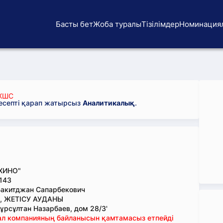
Басты бет
Жоба туралы
Тізілімдер
Номинация
ЖШС
 есепті қарап жатырсыз
Аналитикалық
.
ХИНО"
143
Бакитджан Сапарбекович
, ЖЕТІСУ АУДАНЫ
ұрсұлтан Назарбаев, дом 28/3'
тал компанияның байланысын қамтамасыз етпейді