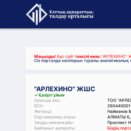
Маңызды!
Бұл сайт
тиесілі емес
"АРЛЕХИНО" 
Сіз порталда кәсіпорын туралы аналитикалық
"АРЛЕХИНО" ЖШС
✓ Қазіргі ұйым
Орысша аты :
ТОО "АРЛЕ
БСН
260440001
Жетекші
Найманов 
Елді мекеннің атауы:
АЛМАТЫ Қ.
Заңды мекенжайы:
Проспект Н
Байланыс ақпараты:
Біздің пор