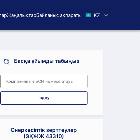
лар
Жаңалықтар
Байланыс ақпараты
KZ
Басқа ұйымды табыңыз
Іздеу
Өнеркәсіптік зерттеулер
(ЭҚЖЖ 43310)