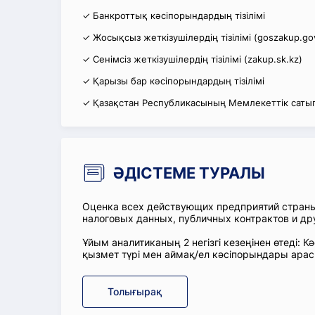
✓ Банкроттық кәсіпорындардың тізілімі
✓ Жосықсыз жеткізушілердің тізілімі (goszakup.go
✓ Сенімсіз жеткізушілердің тізілімі (zakup.sk.kz)
✓ Қарызы бар кәсіпорындардың тізілімі
✓ Қазақстан Республикасының Мемлекеттік сатып
ӘДІСТЕМЕ ТУРАЛЫ
Оценка всех действующих предприятий стран
налоговых данных, публичных контрактов и др
Ұйым аналитиканың 2 негізгі кезеңінен өтеді
қызмет түрі мен аймақ/ел кәсіпорындары ара
Толығырақ