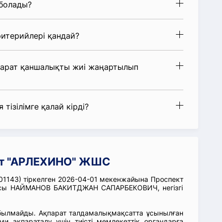
 болады?
итерийлері қандай?
парат қаншалықты жиі жаңартылып
 тізілімге қалай кірді?
ат "АРЛЕХИНО" ЖШС
143) тіркелген 2026-04-01 мекенжайына Проспект
шысы НАЙМАНОВ БАКИТДЖАН САПАРБЕКОВИЧ, негізгі
абылмайды. Ақпарат талдамалықмақсатта ұсынылған
ми ақпараталу үшін тиісті мемлекеттік органдарға