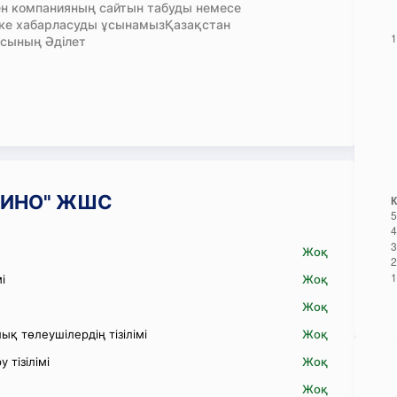
н компанияның сайтын табуды немесе
кке хабарласуды ұсынамызҚазақстан
сының Әділет
ЕХИНО" ЖШС
Жоқ
і
Жоқ
Жоқ
қ төлеушілердің тізілімі
Жоқ
 тізілімі
Жоқ
Жоқ