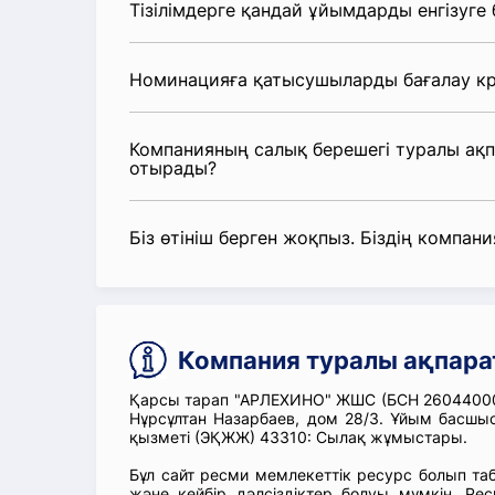
Тізілімдерге қандай ұйымдарды енгізуге
Номинацияға қатысушыларды бағалау кр
Компанияның салық берешегі туралы ақ
отырады?
Біз өтініш берген жоқпыз. Біздің компания
Компания туралы ақпар
Қарсы тарап "АРЛЕХИНО" ЖШС (БСН 260440001
Нұрсұлтан Назарбаев, дом 28/3. Ұйым бас
қызметі (ЭҚЖЖ) 43310: Сылақ жұмыстары.
Бұл сайт ресми мемлекеттік ресурс болып т
және кейбір дәлсіздіктер болуы мүмкін. Рес