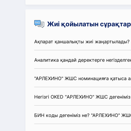
Жиі қойылатын сұрақтар
Ақпарат қаншалықты жиі жаңартылады?
Аналитика қандай деректерге негізделге
"АРЛЕХИНО" ЖШС номинацияға қатыса а
Негізгі OKED "АРЛЕХИНО" ЖШС дегеніміз
БИН коды дегеніміз не? "АРЛЕХИНО" ЖШ