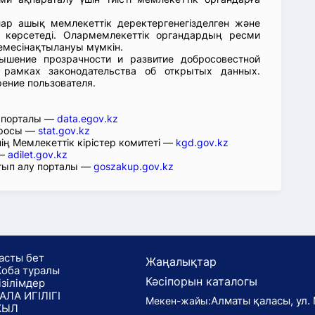
лар ашық мемлекеттік деректергенегізделген және
 көрсетеді. Олармемлекеттік органдардың ресми
емесінақтылануы мүмкін.
ышение прозрачности и развитие добросовестной
 рамках законодательства об открытых данных.
рение пользователя.
р порталы —
data.egov.kz
юросы —
stat.gov.kz
ің Мемлекеттік кірістер комитеті —
kgd.gov.kz
 —
adilet.gov.kz
тып алу порталы —
goszakup.gov.kz
асты бет
Жаңалықтар
оба туралы
Кәсіпорын каталогы
ізілімдер
АЛА ИГІЛІГІ
Алматы қаласы, ул. 
Мекен-жайы:
ЖЫЛ