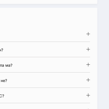
н?
ла ма?
 не?
С?