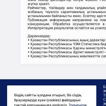
жүгіну қажет.
Рейтингтер, тізілімдер мен талдамалық ұпай
жобаның тәуелсіз сараптамалық ұстанымын
ұстанымымен байланысты емес. Есептеу әдіст
Публикация информации направлена на пов
конкуренции. Обработка осуществляется в
Интерпретация результатов остаётся на усмот
Дереккөздер:
• Қазақстан Республикасының ашық деректе
• Қазақстан Республикасы ҰЭМ Статистика б
• Қазақстан Республикасы Қаржы министрлігін
• Қазақстан Республикасы Әділет министрлігі
• Қазақстан Республикасының мемлекеттік са
Б
Ж
Т
Біздің сайтты қолдана отырып, біз сіздің
С
браузеріңізде куки (cookies) файлдарын
сақтай алатынымызға келісесіз.
Толығырақ