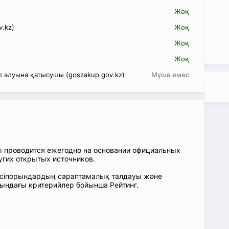
Жоқ
v.kz)
Жоқ
Жоқ
Жоқ
 алуына қатысушы (goszakup.gov.kz)
Мүше емес
ы проводится ежегодно на основании официальных
угих открытых источников.
: Кәсіпорындардың сараптамалық талдауы және
сындағы критерийлер бойынша Рейтинг.