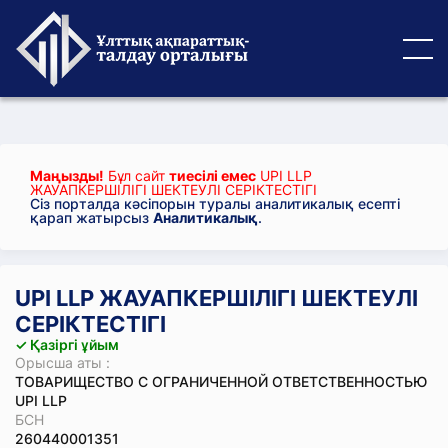
Маңызды!
Бұл сайт
тиесілі емес
UPI LLP
ЖАУАПКЕРШІЛІГІ ШЕКТЕУЛІ СЕРІКТЕСТІГІ
Сіз порталда кәсіпорын туралы аналитикалық есепті
қарап жатырсыз
Аналитикалық
.
UPI LLP ЖАУАПКЕРШІЛІГІ ШЕКТЕУЛІ
СЕРІКТЕСТІГІ
✓ Қазіргі ұйым
Орысша аты :
ТОВАРИЩЕСТВО С ОГРАНИЧЕННОЙ ОТВЕТСТВЕННОСТЬЮ
UPI LLP
БСН
260440001351