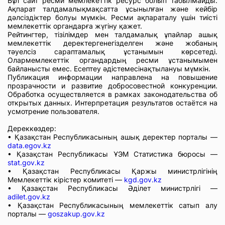
Бұл сайт ресми мемлекеттік ресурс болып табылмайды.
Ақпарат талдамалықмақсатта ұсынылған және кейбір
дәлсіздіктер болуы мүмкін. Ресми ақпараталу үшін тиісті
мемлекеттік органдарға жүгіну қажет.
Рейтингтер, тізілімдер мен талдамалық ұпайлар ашық
мемлекеттік деректергенегізделген және жобаның
тәуелсіз сараптамалық ұстанымын көрсетеді.
Олармемлекеттік органдардың ресми ұстанымымен
байланысты емес. Есептеу әдістемесінақтылануы мүмкін.
Публикация информации направлена на повышение
прозрачности и развитие добросовестной конкуренции.
Обработка осуществляется в рамках законодательства об
открытых данных. Интерпретация результатов остаётся на
усмотрение пользователя.
Дереккөздер:
• Қазақстан Республикасының ашық деректер порталы —
data.egov.kz
• Қазақстан Республикасы ҰЭМ Статистика бюросы —
stat.gov.kz
• Қазақстан Республикасы Қаржы министрлігінің
Мемлекеттік кірістер комитеті —
kgd.gov.kz
• Қазақстан Республикасы Әділет министрлігі —
adilet.gov.kz
• Қазақстан Республикасының мемлекеттік сатып алу
порталы —
goszakup.gov.kz