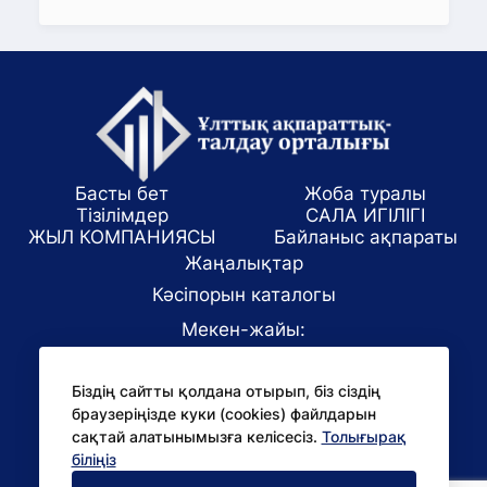
Басты бет
Жоба туралы
Тізілімдер
САЛА ИГІЛІГІ
ЖЫЛ КОМПАНИЯСЫ
Байланыс ақпараты
Жаңалықтар
Кәсіпорын каталогы
Мекен-жайы:
Алматы қаласы, ул. Маркова 61/1
Біздің сайтты қолдана отырып, біз сіздің
E-mail:
браузеріңізде куки (cookies) файлдарын
office@niac.kz
сақтай алатынымызға келісесіз.
Толығырақ
БАҚ үшін:
біліңіз