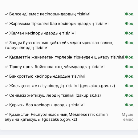
✓ Белсенді емес кәсіпорындардың тізілімі
Жоқ
✓ Жарамсыз тіркелімі бар кәсіпорындардың тізілімі
Жоқ
✓ Жалған кәсіпорындардың тізілімі
Жоқ
✓ Заңды бұза отырып қайта ұйымдастырылған салық
Жоқ
төлеушілердің тізілімі
✓ Қызметтің жекелеген түрлерін тіркеуден шығару тізілімі
Жоқ
✓ Тіркеу орны бойынша жоқ ұйымдардың тізілімі
Жоқ
✓ Банкроттық кәсіпорындардың тізілімі
Жоқ
✓ Жосықсыз жеткізушілердің тізілімі (goszakup.gov.kz)
Жоқ
✓ Сенімсіз жеткізушілердің тізілімі (zakup.sk.kz)
Жоқ
✓ Қарызы бар кәсіпорындардың тізілімі
Жоқ
✓ Қазақстан Республикасының Мемлекеттік сатып
Мүше
алуына қатысушы (goszakup.gov.kz)
емес