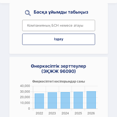
Басқа ұйымды табыңыз
Іздеу
Өнеркәсіптік зерттеулер
(ЭҚЖЖ 96090)