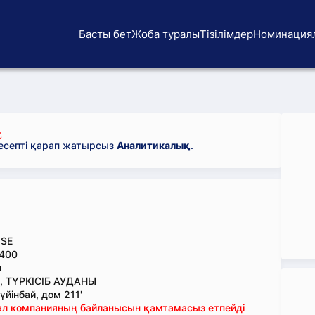
Басты бет
Жоба туралы
Тізілімдер
Номинация
С
 есепті қарап жатырсыз
Аналитикалық
.
SE
400
н
, ТҮРКІСІБ АУДАНЫ
йінбай, дом 211'
тал компанияның байланысын қамтамасыз етпейді