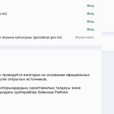
Жоқ
v.kz)
Жоқ
Жоқ
Жоқ
 алуына қатысушы (goszakup.gov.kz)
Мүше емес
ы проводится ежегодно на основании официальных
угих открытых источников.
: Кәсіпорындардың сараптамалық талдауы және
сындағы критерийлер бойынша Рейтинг.