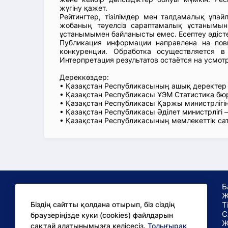
жүгіну қажет.
Рейтингтер, тізілімдер мен талдамалық ұпай
жобаның тәуелсіз сараптамалық ұстанымын
ұстанымымен байланысты емес. Есептеу әдіст
Публикация информации направлена на пов
конкуренции. Обработка осуществляется в
Интерпретация результатов остаётся на усмот
Дереккөздер:
• Қазақстан Республикасының ашық деректе
• Қазақстан Республикасы ҰЭМ Статистика б
• Қазақстан Республикасы Қаржы министрлігін
• Қазақстан Республикасы Әділет министрлігі
• Қазақстан Республикасының мемлекеттік са
Б
Ж
Т
Біздің сайтты қолдана отырып, біз сіздің
С
браузеріңізде куки (cookies) файлдарын
сақтай алатынымызға келісесіз.
Толығырақ