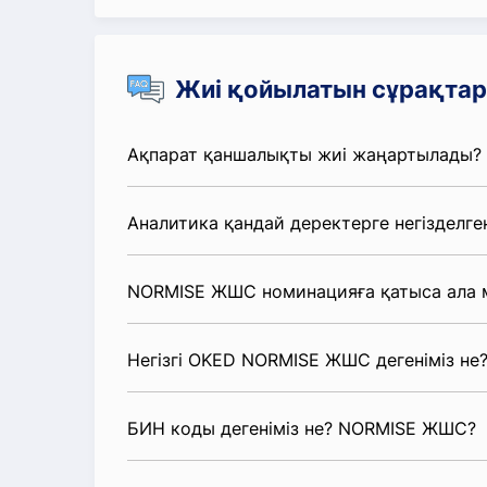
Жиі қойылатын сұрақтар
Ақпарат қаншалықты жиі жаңартылады?
Аналитика қандай деректерге негізделге
NORMISE ЖШС номинацияға қатыса ала 
Негізгі OKED NORMISE ЖШС дегеніміз не
БИН коды дегеніміз не? NORMISE ЖШС?