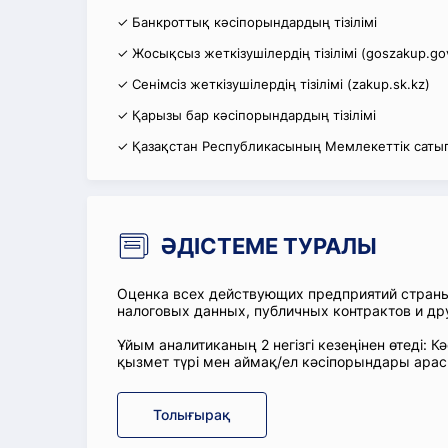
✓ Банкроттық кәсіпорындардың тізілімі
✓ Жосықсыз жеткізушілердің тізілімі (goszakup.go
✓ Сенімсіз жеткізушілердің тізілімі (zakup.sk.kz)
✓ Қарызы бар кәсіпорындардың тізілімі
✓ Қазақстан Республикасының Мемлекеттік сатып
ӘДІСТЕМЕ ТУРАЛЫ
Оценка всех действующих предприятий стран
налоговых данных, публичных контрактов и др
Ұйым аналитиканың 2 негізгі кезеңінен өтеді
қызмет түрі мен аймақ/ел кәсіпорындары ара
Толығырақ