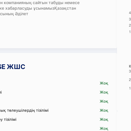
н компанияның сайтын табуды немесе
кке хабарласуды ұсынамызҚазақстан
сының Әділет
ISE ЖШС
Жоқ
і
Жоқ
Жоқ
қ төлеушілердің тізілімі
Жоқ
 тізілімі
Жоқ
Жоқ