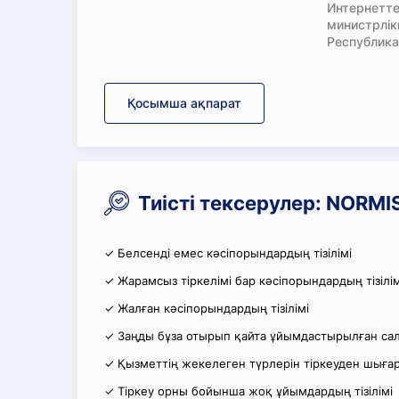
Интернетте
министрлі
Республика
Қосымша ақпарат
Тиісті тексерулер: NORM
✓ Белсенді емес кәсіпорындардың тізілімі
✓ Жарамсыз тіркелімі бар кәсіпорындардың тізілім
✓ Жалған кәсіпорындардың тізілімі
✓ Заңды бұза отырып қайта ұйымдастырылған салы
✓ Қызметтің жекелеген түрлерін тіркеуден шығару
✓ Тіркеу орны бойынша жоқ ұйымдардың тізілімі