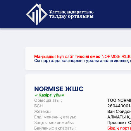
Маңызды!
Бұл сайт
тиесілі емес
NORMISE ЖШ
Сіз порталда кәсіпорын туралы аналитикалық
NORMISE ЖШС
✓ Қазіргі ұйым
Орысша аты :
ТОО NORMI
БСН
260440001
Жетекші
Ван Сюйдо
Елді мекеннің атауы:
АЛМАТЫ Қ.
Заңды мекенжайы:
Проспект Сү
Байланыс ақпараты:
Біздің пор