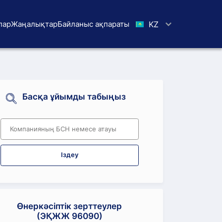
лар
Жаңалықтар
Байланыс ақпараты
KZ
Басқа ұйымды табыңыз
Іздеу
Өнеркәсіптік зерттеулер
(ЭҚЖЖ 96090)