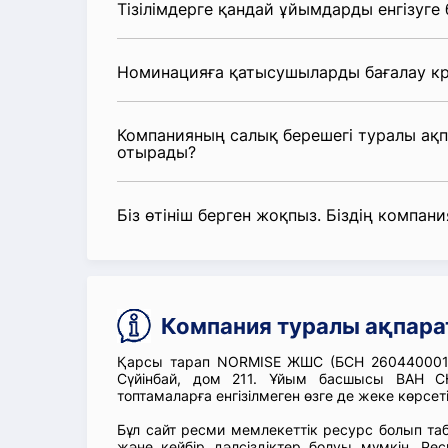
Тізілімдерге қандай ұйымдарды енгізуге
Номинацияға қатысушыларды бағалау кр
Компанияның салық берешегі туралы ақ
отырады?
Біз өтініш берген жоқпыз. Біздің компания
Компания туралы ақпар
Қарсы тарап NORMISE ЖШС (БСН 2604400014
Сүйінбай, дом 211. Ұйым басшысы ВАН С
топтамаларға енгізілмеген өзге де жеке көрсет
Бұл сайт ресми мемлекеттік ресурс болып т
және кейбір дәлсіздіктер болуы мүмкін. Рес