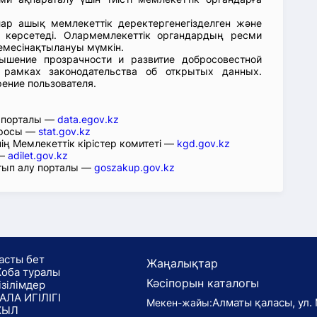
лар ашық мемлекеттік деректергенегізделген және
 көрсетеді. Олармемлекеттік органдардың ресми
емесінақтылануы мүмкін.
ышение прозрачности и развитие добросовестной
 рамках законодательства об открытых данных.
рение пользователя.
р порталы —
data.egov.kz
юросы —
stat.gov.kz
ің Мемлекеттік кірістер комитеті —
kgd.gov.kz
 —
adilet.gov.kz
тып алу порталы —
goszakup.gov.kz
асты бет
Жаңалықтар
оба туралы
Кәсіпорын каталогы
ізілімдер
АЛА ИГІЛІГІ
Алматы қаласы, ул. 
Мекен-жайы:
ЖЫЛ