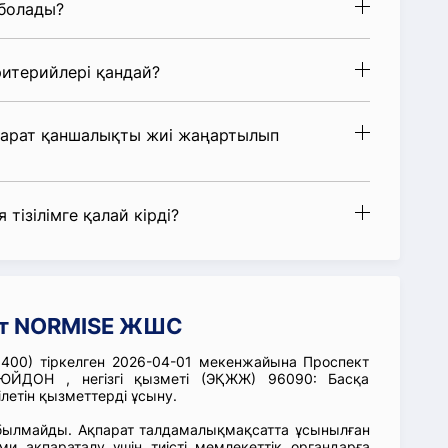
 болады?
итерийлері қандай?
парат қаншалықты жиі жаңартылып
 тізілімге қалай кірді?
ат NORMISE ЖШС
00) тіркелген 2026-04-01 мекенжайына Проспект
ЮЙДОН , негізгі қызметі (ЭҚЖЖ) 96090: Басқа
ілетін қызметтерді ұсыну.
абылмайды. Ақпарат талдамалықмақсатта ұсынылған
ми ақпараталу үшін тиісті мемлекеттік органдарға