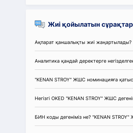
Жиі қойылатын сұрақтар
Ақпарат қаншалықты жиі жаңартылады?
Аналитика қандай деректерге негізделге
"KENAN STROY" ЖШС номинацияға қатыс
Негізгі OKED "KENAN STROY" ЖШС дегені
БИН коды дегеніміз не? "KENAN STROY"