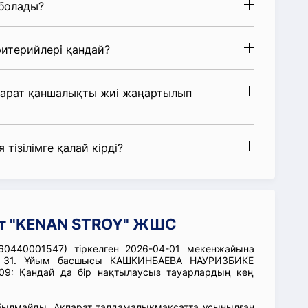
 болады?
итерийлері қандай?
парат қаншалықты жиі жаңартылып
 тізілімге қалай кірді?
ат "KENAN STROY" ЖШС
440001547) тіркелген 2026-04-01 мекенжайына
ом 31. Ұйым басшысы КАШКИНБАЕВА НАУРИЗБИКЕ
09: Қандай да бір нақтылаусыз тауарлардың кең
абылмайды. Ақпарат талдамалықмақсатта ұсынылған