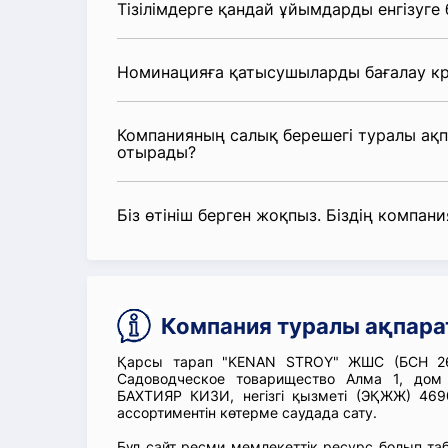
Тізілімдерге қандай ұйымдарды енгізуге
Номинацияға қатысушыларды бағалау кр
Компанияның салық берешегі туралы ақ
отырады?
Біз өтініш берген жоқпыз. Біздің компания
Компания туралы ақпар
Қарсы тарап "KENAN STROY" ЖШС (БСН 260
Садоводческое товарищество Алма 1, д
БАХТИЯР КИЗИ, негізгі қызметі (ЭҚЖЖ) 469
ассортиментін көтерме саудада сату.
Бұл сайт ресми мемлекеттік ресурс болып т