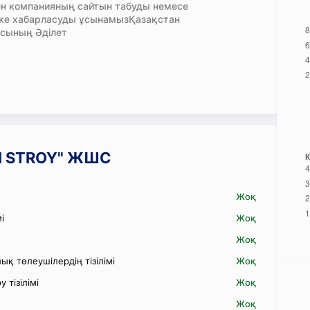
н компанияның сайтын табуды немесе
кке хабарласуды ұсынамызҚазақстан
сының Әділет
AN STROY" ЖШС
Жоқ
і
Жоқ
Жоқ
қ төлеушілердің тізілімі
Жоқ
 тізілімі
Жоқ
Жоқ