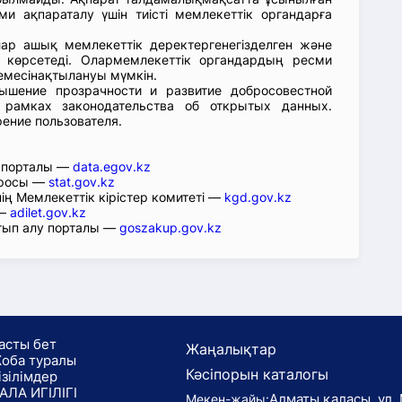
ми ақпараталу үшін тиісті мемлекеттік органдарға
лар ашық мемлекеттік деректергенегізделген және
 көрсетеді. Олармемлекеттік органдардың ресми
емесінақтылануы мүмкін.
ышение прозрачности и развитие добросовестной
 рамках законодательства об открытых данных.
рение пользователя.
р порталы —
data.egov.kz
юросы —
stat.gov.kz
ің Мемлекеттік кірістер комитеті —
kgd.gov.kz
 —
adilet.gov.kz
тып алу порталы —
goszakup.gov.kz
асты бет
Жаңалықтар
оба туралы
Кәсіпорын каталогы
ізілімдер
АЛА ИГІЛІГІ
Алматы қаласы, ул. 
Мекен-жайы: