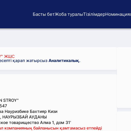
Басты бет
Жоба туралы
Тізілімдер
Номинация
Y" ЖШС
 есепті қарап жатырсыз
Аналитикалық
.
N STROY"
547
а Науризбике Бахтияр Кизи
, НАУРЫЗБАЙ АУДАНЫ
кое товарищество Алма 1, дом 31'
тал компанияның байланысын қамтамасыз етпейді