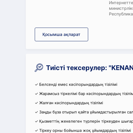
Интернетте
министрлі
Республика
Қосымша ақпарат
Тиісті тексерулер: "KEN
✓ Белсенді емес кәсіпорындардың тізілімі
✓ Жарамсыз тіркелімі бар кәсіпорындардың тізілім
✓ Жалған кәсіпорындардың тізілімі
✓ Заңды бұза отырып қайта ұйымдастырылған салы
✓ Қызметтің жекелеген түрлерін тіркеуден шығару
✓ Тіркеу орны бойынша жоқ ұйымдардың тізілімі