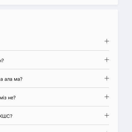
н?
а ала ма?
міз не?
 ЖШС?