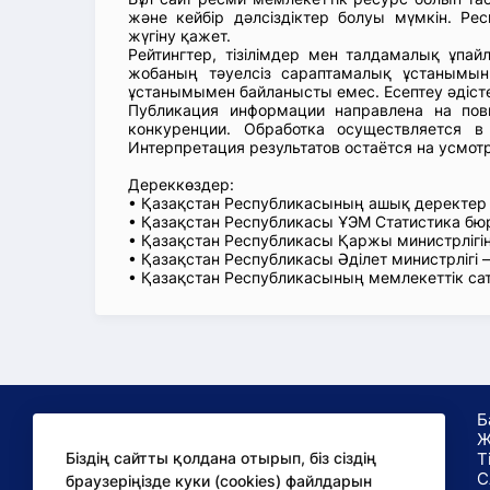
және кейбір дәлсіздіктер болуы мүмкін. Рес
жүгіну қажет.
Рейтингтер, тізілімдер мен талдамалық ұпай
жобаның тәуелсіз сараптамалық ұстанымын
ұстанымымен байланысты емес. Есептеу әдіст
Публикация информации направлена на пов
конкуренции. Обработка осуществляется в
Интерпретация результатов остаётся на усмот
Дереккөздер:
• Қазақстан Республикасының ашық деректе
• Қазақстан Республикасы ҰЭМ Статистика б
• Қазақстан Республикасы Қаржы министрлігін
• Қазақстан Республикасы Әділет министрлігі
• Қазақстан Республикасының мемлекеттік са
Б
Ж
Т
Біздің сайтты қолдана отырып, біз сіздің
С
браузеріңізде куки (cookies) файлдарын