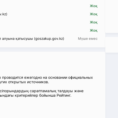
Жоқ
v.kz)
Жоқ
Жоқ
Жоқ
 алуына қатысушы (goszakup.gov.kz)
Мүше емес
ы проводится ежегодно на основании официальных
угих открытых источников.
: Кәсіпорындардың сараптамалық талдауы және
сындағы критерийлер бойынша Рейтинг.