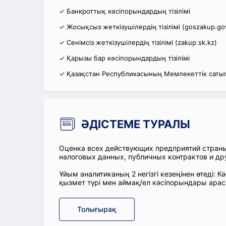
✓ Банкроттық кәсіпорындардың тізілімі
✓ Жосықсыз жеткізушілердің тізілімі (goszakup.go
✓ Сенімсіз жеткізушілердің тізілімі (zakup.sk.kz)
✓ Қарызы бар кәсіпорындардың тізілімі
✓ Қазақстан Республикасының Мемлекеттік сатып
ӘДІСТЕМЕ ТУРАЛЫ
Оценка всех действующих предприятий стран
налоговых данных, публичных контрактов и др
Ұйым аналитиканың 2 негізгі кезеңінен өтеді
қызмет түрі мен аймақ/ел кәсіпорындары ара
Толығырақ