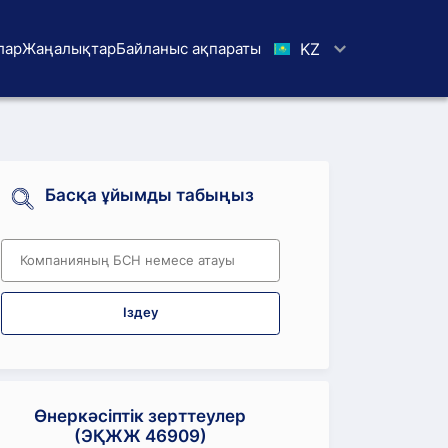
лар
Жаңалықтар
Байланыс ақпараты
KZ
Басқа ұйымды табыңыз
Іздеу
Өнеркәсіптік зерттеулер
(ЭҚЖЖ 46909)