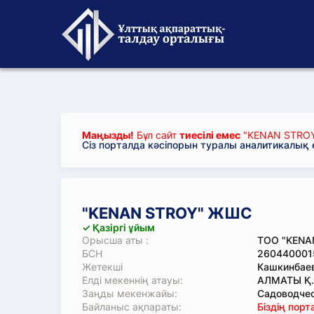
Маңызды!
Бұл сайт
тиесілі емес
"KENAN STRO
Сіз порталда кәсіпорын туралы аналитикалық
"KENAN STROY" ЖШС
✓ Қазіргі ұйым
Орысша аты :
ТОО "KENA
БСН
260440001
Жетекші
Кашкинбаев
Елді мекеннің атауы:
АЛМАТЫ Қ.
Заңды мекенжайы:
Садоводчес
Байланыс ақпараты:
Біздің пор