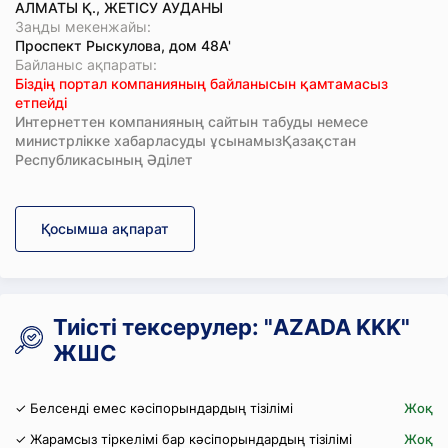
АЛМАТЫ Қ., ЖЕТІСУ АУДАНЫ
Заңды мекенжайы:
Проспект Рыскулова, дом 48А'
Байланыс ақпараты:
Біздің портал компанияның байланысын қамтамасыз
етпейді
Интернеттен компанияның сайтын табуды немесе
министрлікке хабарласуды ұсынамызҚазақстан
Республикасының Әділет
Қосымша ақпарат
Тиісті тексерулер: "AZADA KKK"
ЖШС
✓ Белсенді емес кәсіпорындардың тізілімі
Жоқ
✓ Жарамсыз тіркелімі бар кәсіпорындардың тізілімі
Жоқ