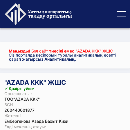
Маңызды!
Бұл сайт
тиесілі емес
"AZADA KKK" ЖШС
Сіз порталда кәсіпорын туралы аналитикалық есепті
қарап жатырсыз
Аналитикалық
.
"AZADA KKK" ЖШС
✓ Қазіргі ұйым
Орысша аты :
ТОО"AZADA KKK"
БСН
260440001877
Жетекші
Ембергенова Азада Бахыт Кизи
Елді мекеннің атауы: