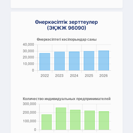
Өнеркәсіптік зерттеулер
(ЭҚЖЖ 96090)