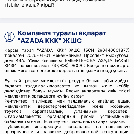
тізілімге қалай кірді?
Компания туралы ақпарат
"AZADA KKK" ЖШС
Қарсы тарап "AZADA KKK" ЖШС (БСН 260440001877)
тіркелген 2026-04-01 мекенжайына Проспект Рыскулова,
дом 48А. Ұйым басшысы ЕМБЕРГЕНОВА АЗАДА БАХЫТ
КИЗИ, негізгі қызметі (ЭҚЖЖ) 96090: Басқа топтамаларға
енгізілмеген өзге де жеке көрсетілетін қызметтерді ұсыну.
Бұл сайт ресми мемлекеттік ресурс болып табылмайды.
Ақпарат талдамалықмақсатта ұсынылған және кейбір
дәлсіздіктер болуы мүмкін. Ресми ақпараталу үшін тиісті
мемлекеттік органдарға жүгіну қажет.
Рейтингтер, тізілімдер мен талдамалық ұпайлар ашық
мемлекеттік деректергенегізделген және жобаның
тәуелсіз сараптамалық ұстанымын көрсетеді.
Олармемлекеттік органдардың ресми ұстанымымен
байланысты емес. Есептеу әдістемесінақтылануы мүмкін.
Публикация информации направлена на повышение
прозрачности и развитие добросовестной конкуренции.