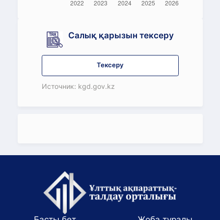
Салық қарызын тексеру
Тексеру
Источник: kgd.gov.kz
Басты бет
Жоба туралы