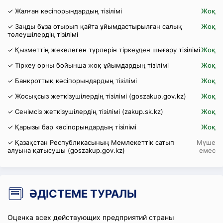
✓ Жалған кәсіпорындардың тізілімі
Жоқ
✓ Заңды бұза отырып қайта ұйымдастырылған салық
Жоқ
төлеушілердің тізілімі
✓ Қызметтің жекелеген түрлерін тіркеуден шығару тізілімі
Жоқ
✓ Тіркеу орны бойынша жоқ ұйымдардың тізілімі
Жоқ
✓ Банкроттық кәсіпорындардың тізілімі
Жоқ
✓ Жосықсыз жеткізушілердің тізілімі (goszakup.gov.kz)
Жоқ
✓ Сенімсіз жеткізушілердің тізілімі (zakup.sk.kz)
Жоқ
✓ Қарызы бар кәсіпорындардың тізілімі
Жоқ
✓ Қазақстан Республикасының Мемлекеттік сатып
Мүше
алуына қатысушы (goszakup.gov.kz)
емес
ӘДІСТЕМЕ ТУРАЛЫ
Оценка всех действующих предприятий страны