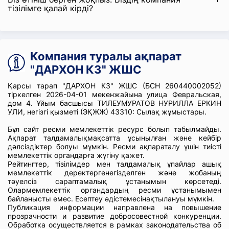
тізілімге қалай кірді?
Компания туралы ақпарат
"ДАРХОН КЗ" ЖШС
Қарсы тарап "ДАРХОН КЗ" ЖШС (БСН 260440002052)
тіркелген 2026-04-01 мекенжайына улица Февральская,
дом 4. Ұйым басшысы ТИЛЕУМУРАТОВ НУРИЛЛА ЕРКИН
УЛИ, негізгі қызметі (ЭҚЖЖ) 43310: Сылақ жұмыстары.
Бұл сайт ресми мемлекеттік ресурс болып табылмайды.
Ақпарат талдамалықмақсатта ұсынылған және кейбір
дәлсіздіктер болуы мүмкін. Ресми ақпараталу үшін тиісті
мемлекеттік органдарға жүгіну қажет.
Рейтингтер, тізілімдер мен талдамалық ұпайлар ашық
мемлекеттік деректергенегізделген және жобаның
тәуелсіз сараптамалық ұстанымын көрсетеді.
Олармемлекеттік органдардың ресми ұстанымымен
байланысты емес. Есептеу әдістемесінақтылануы мүмкін.
Публикация информации направлена на повышение
прозрачности и развитие добросовестной конкуренции.
Обработка осуществляется в рамках законодательства об