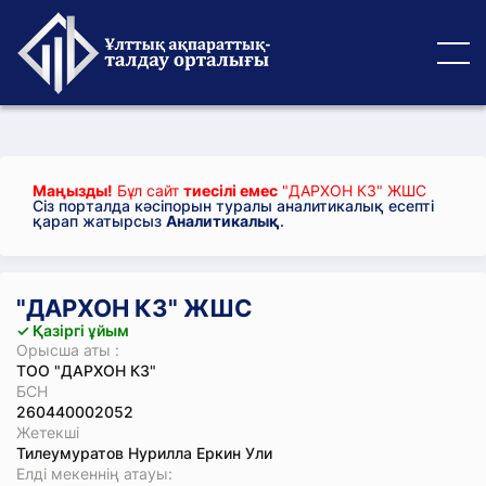
Маңызды!
Бұл сайт
тиесілі емес
"ДАРХОН КЗ" ЖШС
Сіз порталда кәсіпорын туралы аналитикалық есепті
қарап жатырсыз
Аналитикалық
.
"ДАРХОН КЗ" ЖШС
✓ Қазіргі ұйым
Орысша аты :
ТОО "ДАРХОН КЗ"
БСН
260440002052
Жетекші
Тилеумуратов Нурилла Еркин Ули
Елді мекеннің атауы: