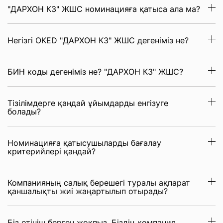
"ДАРХОН КЗ" ЖШС номинацияға қатыса ала ма?
Негізгі OKED "ДАРХОН КЗ" ЖШС дегеніміз не?
БИН коды дегеніміз не? "ДАРХОН КЗ" ЖШС?
Тізілімдерге қандай ұйымдарды енгізуге
болады?
Номинацияға қатысушыларды бағалау
критерийлері қандай?
Компанияның салық берешегі туралы ақпарат
қаншалықты жиі жаңартылып отырады?
Біз өтініш берген жоқпыз. Біздің компания