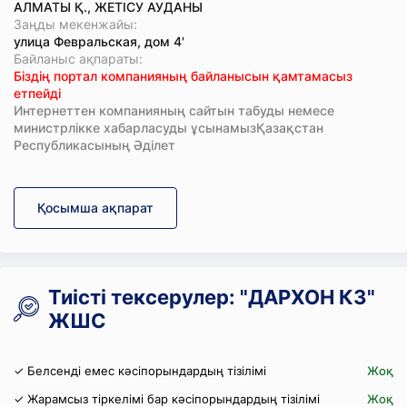
АЛМАТЫ Қ., ЖЕТІСУ АУДАНЫ
Заңды мекенжайы:
улица Февральская, дом 4'
Байланыс ақпараты:
Біздің портал компанияның байланысын қамтамасыз
етпейді
Интернеттен компанияның сайтын табуды немесе
министрлікке хабарласуды ұсынамызҚазақстан
Республикасының Әділет
Қосымша ақпарат
Тиісті тексерулер: "ДАРХОН КЗ"
ЖШС
✓ Белсенді емес кәсіпорындардың тізілімі
Жоқ
✓ Жарамсыз тіркелімі бар кәсіпорындардың тізілімі
Жоқ