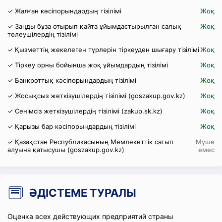
✓ Жалған кәсіпорындардың тізілімі
Жоқ
✓ Заңды бұза отырып қайта ұйымдастырылған салық
Жоқ
төлеушілердің тізілімі
✓ Қызметтің жекелеген түрлерін тіркеуден шығару тізілімі
Жоқ
✓ Тіркеу орны бойынша жоқ ұйымдардың тізілімі
Жоқ
✓ Банкроттық кәсіпорындардың тізілімі
Жоқ
✓ Жосықсыз жеткізушілердің тізілімі (goszakup.gov.kz)
Жоқ
✓ Сенімсіз жеткізушілердің тізілімі (zakup.sk.kz)
Жоқ
✓ Қарызы бар кәсіпорындардың тізілімі
Жоқ
✓ Қазақстан Республикасының Мемлекеттік сатып
Мүше
алуына қатысушы (goszakup.gov.kz)
емес
ӘДІСТЕМЕ ТУРАЛЫ
Оценка всех действующих предприятий страны