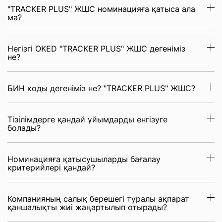
"TRACKER PLUS" ЖШС номинацияға қатыса ала
ма?
Негізгі OKED "TRACKER PLUS" ЖШС дегеніміз
не?
БИН коды дегеніміз не? "TRACKER PLUS" ЖШС?
Тізілімдерге қандай ұйымдарды енгізуге
болады?
Номинацияға қатысушыларды бағалау
критерийлері қандай?
Компанияның салық берешегі туралы ақпарат
қаншалықты жиі жаңартылып отырады?