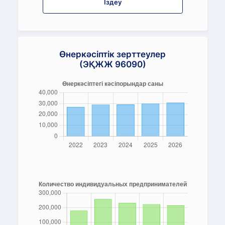
Іздеу
Өнеркәсіптік зерттеулер
(ЭҚЖЖ 96090)