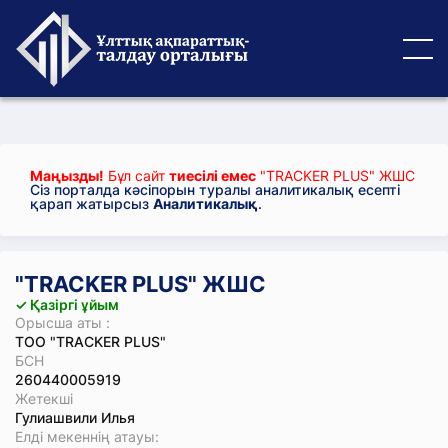
Маңызды!
Бұл сайт
тиесілі емес
"TRACKER PLUS" ЖШС
Сіз порталда кәсіпорын туралы аналитикалық есепті
қарап жатырсыз
Аналитикалық
.
"TRACKER PLUS" ЖШС
✓ Қазіргі ұйым
Орысша аты :
ТОО "TRACKER PLUS"
БСН
260440005919
Жетекші
Гулиашвили Илья
Елді мекеннің атауы: