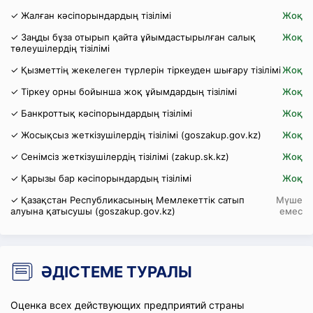
✓ Жалған кәсіпорындардың тізілімі
Жоқ
✓ Заңды бұза отырып қайта ұйымдастырылған салық
Жоқ
төлеушілердің тізілімі
✓ Қызметтің жекелеген түрлерін тіркеуден шығару тізілімі
Жоқ
✓ Тіркеу орны бойынша жоқ ұйымдардың тізілімі
Жоқ
✓ Банкроттық кәсіпорындардың тізілімі
Жоқ
✓ Жосықсыз жеткізушілердің тізілімі (goszakup.gov.kz)
Жоқ
✓ Сенімсіз жеткізушілердің тізілімі (zakup.sk.kz)
Жоқ
✓ Қарызы бар кәсіпорындардың тізілімі
Жоқ
✓ Қазақстан Республикасының Мемлекеттік сатып
Мүше
алуына қатысушы (goszakup.gov.kz)
емес
ӘДІСТЕМЕ ТУРАЛЫ
Оценка всех действующих предприятий страны