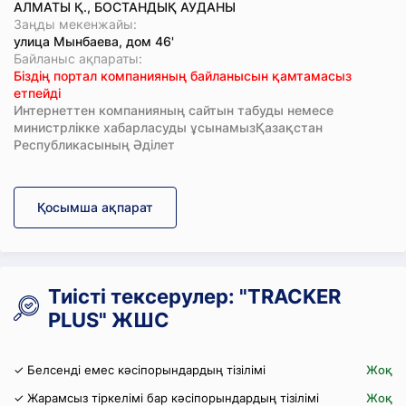
АЛМАТЫ Қ., БОСТАНДЫҚ АУДАНЫ
Заңды мекенжайы:
улица Мынбаева, дом 46'
Байланыс ақпараты:
Біздің портал компанияның байланысын қамтамасыз
етпейді
Интернеттен компанияның сайтын табуды немесе
министрлікке хабарласуды ұсынамызҚазақстан
Республикасының Әділет
Қосымша ақпарат
Тиісті тексерулер: "TRACKER
PLUS" ЖШС
✓ Белсенді емес кәсіпорындардың тізілімі
Жоқ
✓ Жарамсыз тіркелімі бар кәсіпорындардың тізілімі
Жоқ