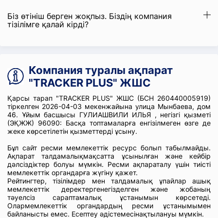
Біз өтініш берген жоқпыз. Біздің компания
тізілімге қалай кірді?
Компания туралы ақпарат
"TRACKER PLUS" ЖШС
Қарсы тарап "TRACKER PLUS" ЖШС (БСН 260440005919)
тіркелген 2026-04-03 мекенжайына улица Мынбаева, дом
46. Ұйым басшысы ГУЛИАШВИЛИ ИЛЬЯ , негізгі қызметі
(ЭҚЖЖ) 96090: Басқа топтамаларға енгізілмеген өзге де
жеке көрсетілетін қызметтерді ұсыну.
Бұл сайт ресми мемлекеттік ресурс болып табылмайды.
Ақпарат талдамалықмақсатта ұсынылған және кейбір
дәлсіздіктер болуы мүмкін. Ресми ақпараталу үшін тиісті
мемлекеттік органдарға жүгіну қажет.
Рейтингтер, тізілімдер мен талдамалық ұпайлар ашық
мемлекеттік деректергенегізделген және жобаның
тәуелсіз сараптамалық ұстанымын көрсетеді.
Олармемлекеттік органдардың ресми ұстанымымен
байланысты емес. Есептеу әдістемесінақтылануы мүмкін.