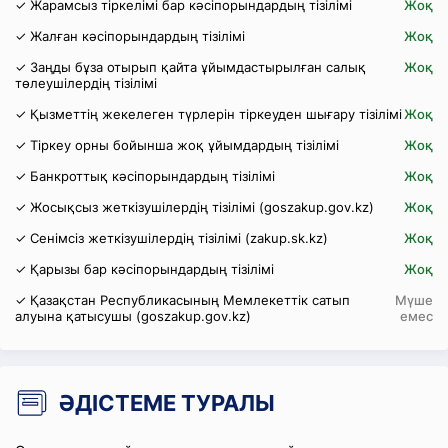
✓ Жарамсыз тіркелімі бар кәсіпорындардың тізілімі
Жоқ
✓ Жалған кәсіпорындардың тізілімі
Жоқ
✓ Заңды бұза отырып қайта ұйымдастырылған салық
Жоқ
төлеушілердің тізілімі
✓ Қызметтің жекелеген түрлерін тіркеуден шығару тізілімі
Жоқ
✓ Тіркеу орны бойынша жоқ ұйымдардың тізілімі
Жоқ
✓ Банкроттық кәсіпорындардың тізілімі
Жоқ
✓ Жосықсыз жеткізушілердің тізілімі (goszakup.gov.kz)
Жоқ
✓ Сенімсіз жеткізушілердің тізілімі (zakup.sk.kz)
Жоқ
✓ Қарызы бар кәсіпорындардың тізілімі
Жоқ
✓ Қазақстан Республикасының Мемлекеттік сатып
Мүше
алуына қатысушы (goszakup.gov.kz)
емес
ӘДІСТЕМЕ ТУРАЛЫ