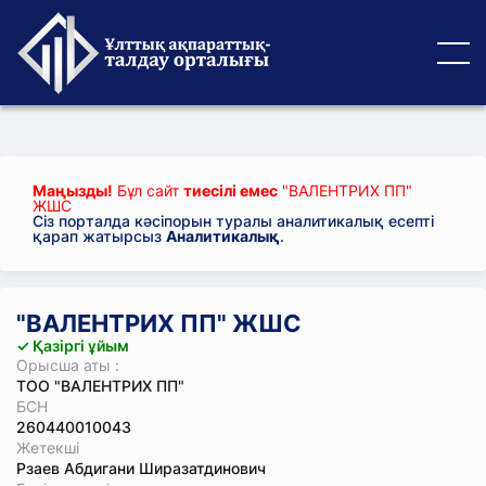
Маңызды!
Бұл сайт
тиесілі емес
"ВАЛЕНТРИХ ПП"
ЖШС
Сіз порталда кәсіпорын туралы аналитикалық есепті
қарап жатырсыз
Аналитикалық
.
"ВАЛЕНТРИХ ПП" ЖШС
✓ Қазіргі ұйым
Орысша аты :
ТОО "ВАЛЕНТРИХ ПП"
БСН
260440010043
Жетекші
Рзаев Абдигани Ширазатдинович