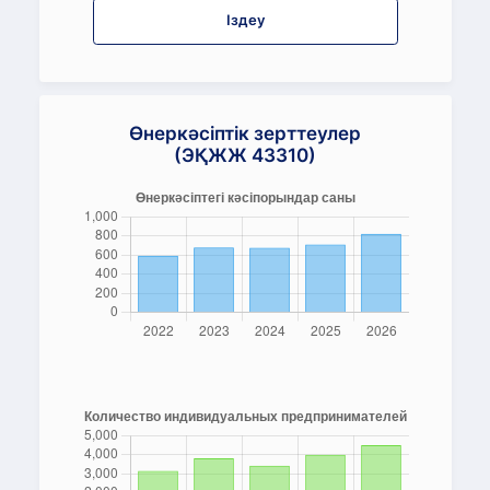
Іздеу
Өнеркәсіптік зерттеулер
(ЭҚЖЖ 43310)