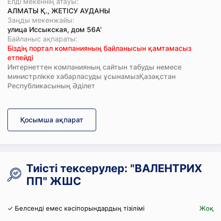
Елді мекеннің атауы:
АЛМАТЫ Қ., ЖЕТІСУ АУДАНЫ
Заңды мекенжайы:
улица Иссыкская, дом 56А'
Байланыс ақпараты:
Біздің портал компанияның байланысын қамтамасыз
етпейді
Интернеттен компанияның сайтын табуды немесе
министрлікке хабарласуды ұсынамызҚазақстан
Республикасының Әділет
Қосымша ақпарат
Тиісті тексерулер: "ВАЛЕНТРИХ
ПП" ЖШС
✓ Белсенді емес кәсіпорындардың тізілімі
Жоқ