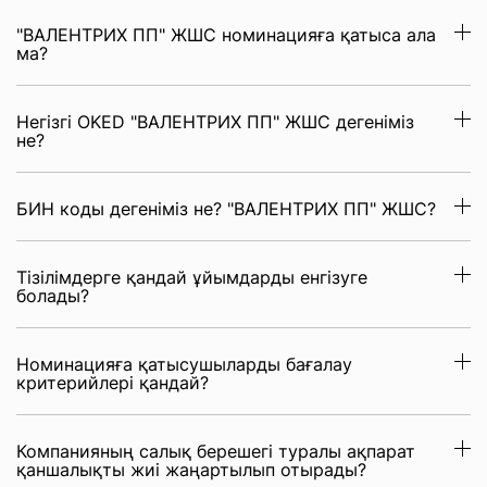
"ВАЛЕНТРИХ ПП" ЖШС номинацияға қатыса ала
ма?
Негізгі OKED "ВАЛЕНТРИХ ПП" ЖШС дегеніміз
не?
БИН коды дегеніміз не? "ВАЛЕНТРИХ ПП" ЖШС?
Тізілімдерге қандай ұйымдарды енгізуге
болады?
Номинацияға қатысушыларды бағалау
критерийлері қандай?
Компанияның салық берешегі туралы ақпарат
қаншалықты жиі жаңартылып отырады?