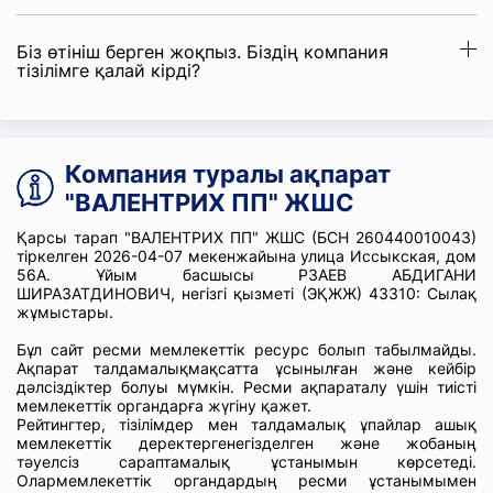
Біз өтініш берген жоқпыз. Біздің компания
тізілімге қалай кірді?
Компания туралы ақпарат
"ВАЛЕНТРИХ ПП" ЖШС
Қарсы тарап "ВАЛЕНТРИХ ПП" ЖШС (БСН 260440010043)
тіркелген 2026-04-07 мекенжайына улица Иссыкская, дом
56А. Ұйым басшысы РЗАЕВ АБДИГАНИ
ШИРАЗАТДИНОВИЧ, негізгі қызметі (ЭҚЖЖ) 43310: Сылақ
жұмыстары.
Бұл сайт ресми мемлекеттік ресурс болып табылмайды.
Ақпарат талдамалықмақсатта ұсынылған және кейбір
дәлсіздіктер болуы мүмкін. Ресми ақпараталу үшін тиісті
мемлекеттік органдарға жүгіну қажет.
Рейтингтер, тізілімдер мен талдамалық ұпайлар ашық
мемлекеттік деректергенегізделген және жобаның
тәуелсіз сараптамалық ұстанымын көрсетеді.
Олармемлекеттік органдардың ресми ұстанымымен