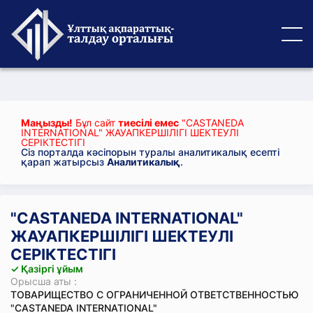
Маңызды!
Бұл сайт
тиесілі емес
"CASTANEDA
INTERNATIONAL" ЖАУАПКЕРШІЛІГІ ШЕКТЕУЛІ
СЕРІКТЕСТІГІ
Сіз порталда кәсіпорын туралы аналитикалық есепті
қарап жатырсыз
Аналитикалық
.
"CASTANEDA INTERNATIONAL"
ЖАУАПКЕРШІЛІГІ ШЕКТЕУЛІ
СЕРІКТЕСТІГІ
✓ Қазіргі ұйым
Орысша аты :
ТОВАРИЩЕСТВО С ОГРАНИЧЕННОЙ ОТВЕТСТВЕННОСТЬЮ
"CASTANEDA INTERNATIONAL"