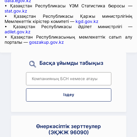
data.egov.kz
• Қазақстан Республикасы ҰЭМ Статистика бюросы —
stat.gov.kz
• Қазақстан Республикасы Қаржы министрлігінің
Мемлекеттік кірістер комитеті —
kgd.gov.kz
• Қазақстан Республикасы Әділет министрлігі —
adilet.gov.kz
• Қазақстан Республикасының мемлекеттік сатып алу
порталы —
goszakup.gov.kz
Басқа ұйымды табыңыз
Іздеу
Өнеркәсіптік зерттеулер
(ЭҚЖЖ 96090)