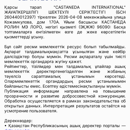
Қарсы тарап "CASTANEDA INTERNATIONAL"
ЖАУАПКЕРШІЛІГІ ШЕКТЕУЛІ СЕРІКТЕСТІГІ (БСН
260440012397) тіркелген 2026-04-08 мекенжайына улица
Кожамкулова, дом 170А. Ұйым басшысы КАСТАНЕДА
РОЛИН МЭ ЛОРО, негізгі қызметі (ЭҚЖЖ) 96090: Басқа
топтамаларға енгізілмеген өзге де жеке көрсетілетін
қызметтерді ұсыну.
Бұл сайт ресми мемлекеттік ресурс болып табылмайды.
Ақпарат талдамалықмақсатта ұсынылған және кейбір
дәлсіздіктер болуы мүмкін. Ресми ақпараталу үшін тиісті
мемлекеттік органдарға жүгіну қажет.
Рейтингтер, тізілімдер мен талдамалық ұпайлар ашық
мемлекеттік деректергенегізделген және жобаның
тәуелсіз сараптамалық ұстанымын көрсетеді.
Олармемлекеттік органдардың ресми ұстанымымен
байланысты емес. Есептеу әдістемесінақтылануы мүмкін.
Публикация информации направлена на повышение
прозрачности и развитие добросовестной конкуренции.
Обработка осуществляется в рамках законодательства об
открытых данных. Интерпретация результатов остаётся на
усмотрение пользователя.
Дереккөздер:
• Қазақстан Республикасының ашық деректер порталы —