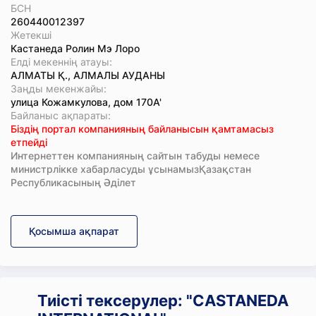
БСН
260440012397
Жетекші
Кастанеда Ролин Мэ Лоро
Елді мекеннің атауы:
АЛМАТЫ Қ., АЛМАЛЫ АУДАНЫ
Заңды мекенжайы:
улица Кожамкулова, дом 170А'
Байланыс ақпараты:
Біздің портал компанияның байланысын қамтамасыз
етпейді
Интернеттен компанияның сайтын табуды немесе
министрлікке хабарласуды ұсынамызҚазақстан
Республикасының Әділет
Қосымша ақпарат
Тиісті тексерулер: "CASTANEDA