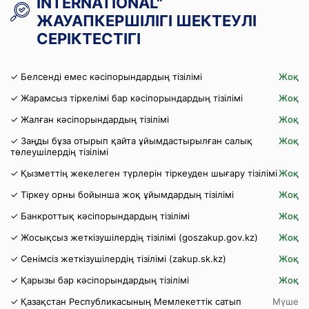
INTERNATIONAL"
ЖАУАПКЕРШІЛІГІ ШЕКТЕУЛІ
СЕРІКТЕСТІГІ
✓ Белсенді емес кәсіпорындардың тізілімі
Жоқ
✓ Жарамсыз тіркелімі бар кәсіпорындардың тізілімі
Жоқ
✓ Жалған кәсіпорындардың тізілімі
Жоқ
✓ Заңды бұза отырып қайта ұйымдастырылған салық
Жоқ
төлеушілердің тізілімі
✓ Қызметтің жекелеген түрлерін тіркеуден шығару тізілімі
Жоқ
✓ Тіркеу орны бойынша жоқ ұйымдардың тізілімі
Жоқ
✓ Банкроттық кәсіпорындардың тізілімі
Жоқ
✓ Жосықсыз жеткізушілердің тізілімі (goszakup.gov.kz)
Жоқ
✓ Сенімсіз жеткізушілердің тізілімі (zakup.sk.kz)
Жоқ
✓ Қарызы бар кәсіпорындардың тізілімі
Жоқ
✓ Қазақстан Республикасының Мемлекеттік сатып
Мүше