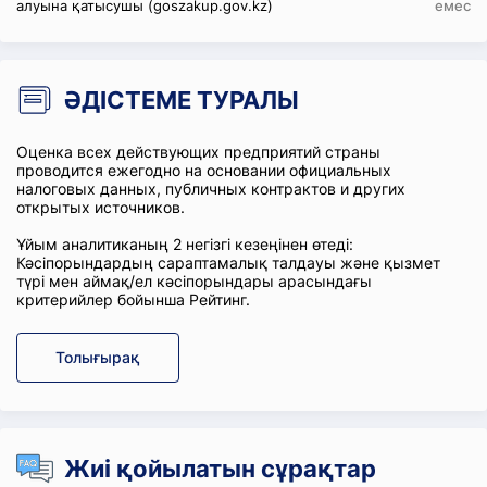
алуына қатысушы (goszakup.gov.kz)
емес
ӘДІСТЕМЕ ТУРАЛЫ
Оценка всех действующих предприятий страны
проводится ежегодно на основании официальных
налоговых данных, публичных контрактов и других
открытых источников.
Ұйым аналитиканың 2 негізгі кезеңінен өтеді:
Кәсіпорындардың сараптамалық талдауы және қызмет
түрі мен аймақ/ел кәсіпорындары арасындағы
критерийлер бойынша Рейтинг.
Толығырақ
Жиі қойылатын сұрақтар