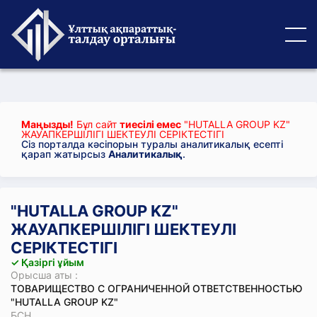
Маңызды!
Бұл сайт
тиесілі емес
"HUTALLA GROUP KZ"
ЖАУАПКЕРШІЛІГІ ШЕКТЕУЛІ СЕРІКТЕСТІГІ
Сіз порталда кәсіпорын туралы аналитикалық есепті
қарап жатырсыз
Аналитикалық
.
"HUTALLA GROUP KZ"
ЖАУАПКЕРШІЛІГІ ШЕКТЕУЛІ
СЕРІКТЕСТІГІ
✓ Қазіргі ұйым
Орысша аты :
ТОВАРИЩЕСТВО С ОГРАНИЧЕННОЙ ОТВЕТСТВЕННОСТЬЮ
"HUTALLA GROUP KZ"
БСН