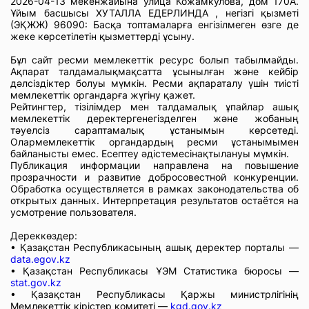
2026-04-13 мекенжайына улица Кожамкулова, дом 170А.
Ұйым басшысы ХУТАЛЛА ЕДЕРЛИНДА , негізгі қызметі
(ЭҚЖЖ) 96090: Басқа топтамаларға енгізілмеген өзге де
жеке көрсетілетін қызметтерді ұсыну.
Бұл сайт ресми мемлекеттік ресурс болып табылмайды.
Ақпарат талдамалықмақсатта ұсынылған және кейбір
дәлсіздіктер болуы мүмкін. Ресми ақпараталу үшін тиісті
мемлекеттік органдарға жүгіну қажет.
Рейтингтер, тізілімдер мен талдамалық ұпайлар ашық
мемлекеттік деректергенегізделген және жобаның
тәуелсіз сараптамалық ұстанымын көрсетеді.
Олармемлекеттік органдардың ресми ұстанымымен
байланысты емес. Есептеу әдістемесінақтылануы мүмкін.
Публикация информации направлена на повышение
прозрачности и развитие добросовестной конкуренции.
Обработка осуществляется в рамках законодательства об
открытых данных. Интерпретация результатов остаётся на
усмотрение пользователя.
Дереккөздер:
• Қазақстан Республикасының ашық деректер порталы —
data.egov.kz
• Қазақстан Республикасы ҰЭМ Статистика бюросы —
stat.gov.kz
• Қазақстан Республикасы Қаржы министрлігінің
Мемлекеттік кірістер комитеті —
kgd.gov.kz