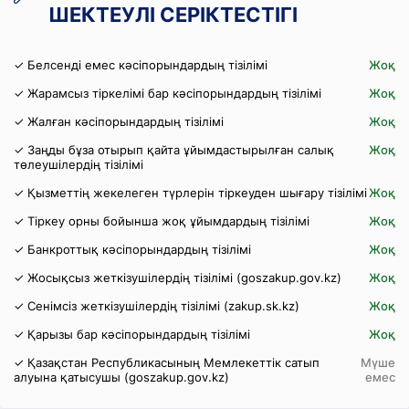
ШЕКТЕУЛІ СЕРІКТЕСТІГІ
✓ Белсенді емес кәсіпорындардың тізілімі
Жоқ
✓ Жарамсыз тіркелімі бар кәсіпорындардың тізілімі
Жоқ
✓ Жалған кәсіпорындардың тізілімі
Жоқ
✓ Заңды бұза отырып қайта ұйымдастырылған салық
Жоқ
төлеушілердің тізілімі
✓ Қызметтің жекелеген түрлерін тіркеуден шығару тізілімі
Жоқ
✓ Тіркеу орны бойынша жоқ ұйымдардың тізілімі
Жоқ
✓ Банкроттық кәсіпорындардың тізілімі
Жоқ
✓ Жосықсыз жеткізушілердің тізілімі (goszakup.gov.kz)
Жоқ
✓ Сенімсіз жеткізушілердің тізілімі (zakup.sk.kz)
Жоқ
✓ Қарызы бар кәсіпорындардың тізілімі
Жоқ
✓ Қазақстан Республикасының Мемлекеттік сатып
Мүше
алуына қатысушы (goszakup.gov.kz)
емес