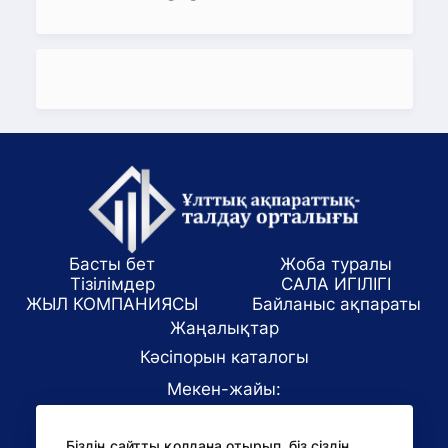
Басты бет
Жоба туралы
Тізілімдер
САЛА ИГІЛІГІ
ЖЫЛ КОМПАНИЯСЫ
Байланыс ақпараты
Жаңалықтар
Кәсіпорын каталогы
Мекен-жайы:
Алматы қаласы, ул. Маркова 61/1
Біздің сайтты қолдана отырып, біз сіздің