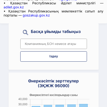
• Қазақстан Республикасы Әділет министрлігі —
adilet.gov.kz
• Қазақстан Республикасының мемлекеттік сатып алу
порталы —
goszakup.gov.kz
Басқа ұйымды табыңыз
Іздеу
Өнеркәсіптік зерттеулер
(ЭҚЖЖ 96090)