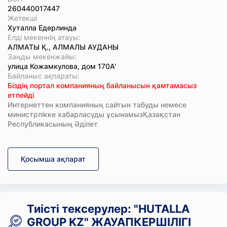
260440017447
Жетекші
Хуталла Едерлинда
Елді мекеннің атауы:
АЛМАТЫ Қ., АЛМАЛЫ АУДАНЫ
Заңды мекенжайы:
улица Кожамкулова, дом 170А'
Байланыс ақпараты:
Біздің портал компанияның байланысын қамтамасыз
етпейді
Интернеттен компанияның сайтын табуды немесе
министрлікке хабарласуды ұсынамызҚазақстан
Республикасының Әділет
Қосымша ақпарат
Тиісті тексерулер: "HUTALLA
GROUP KZ" ЖАУАПКЕРШІЛІГІ