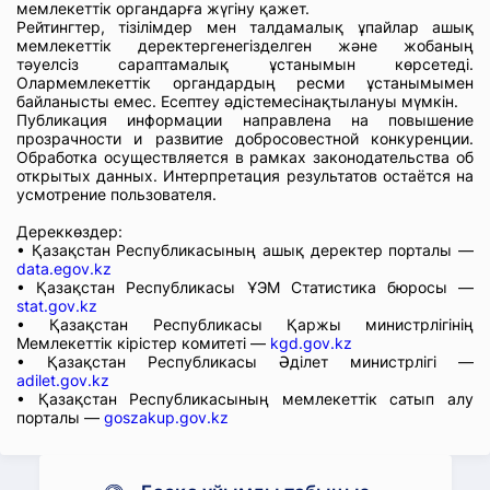
мемлекеттік органдарға жүгіну қажет.
Рейтингтер, тізілімдер мен талдамалық ұпайлар ашық
мемлекеттік деректергенегізделген және жобаның
тәуелсіз сараптамалық ұстанымын көрсетеді.
Олармемлекеттік органдардың ресми ұстанымымен
байланысты емес. Есептеу әдістемесінақтылануы мүмкін.
Публикация информации направлена на повышение
прозрачности и развитие добросовестной конкуренции.
Обработка осуществляется в рамках законодательства об
открытых данных. Интерпретация результатов остаётся на
усмотрение пользователя.
Дереккөздер:
• Қазақстан Республикасының ашық деректер порталы —
data.egov.kz
• Қазақстан Республикасы ҰЭМ Статистика бюросы —
stat.gov.kz
• Қазақстан Республикасы Қаржы министрлігінің
Мемлекеттік кірістер комитеті —
kgd.gov.kz
• Қазақстан Республикасы Әділет министрлігі —
adilet.gov.kz
• Қазақстан Республикасының мемлекеттік сатып алу
порталы —
goszakup.gov.kz