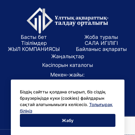
Басты бет
Жоба туралы
Тізілімдер
САЛА ИГІЛІГІ
ЖЫЛ КОМПАНИЯСЫ
Байланыс ақпараты
Жаңалықтар
Кәсіпорын каталогы
Мекен-жайы:
Алматы қаласы, ул. Маркова 61/1
Біздің сайтты қолдана отырып, біз сіздің
E-mail:
браузеріңізде куки (cookies) файлдарын
office@niac.kz
сақтай алатынымызға келісесіз.
Толығырақ
БАҚ үшін:
біліңіз
pr@niac.kz
Жабу
Барлық құқықтар қорғалған © 2026