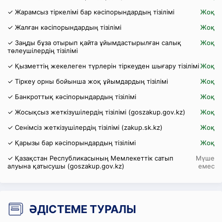
✓ Жарамсыз тіркелімі бар кәсіпорындардың тізілімі
Жоқ
✓ Жалған кәсіпорындардың тізілімі
Жоқ
✓ Заңды бұза отырып қайта ұйымдастырылған салық
Жоқ
төлеушілердің тізілімі
✓ Қызметтің жекелеген түрлерін тіркеуден шығару тізілімі
Жоқ
✓ Тіркеу орны бойынша жоқ ұйымдардың тізілімі
Жоқ
✓ Банкроттық кәсіпорындардың тізілімі
Жоқ
✓ Жосықсыз жеткізушілердің тізілімі (goszakup.gov.kz)
Жоқ
✓ Сенімсіз жеткізушілердің тізілімі (zakup.sk.kz)
Жоқ
✓ Қарызы бар кәсіпорындардың тізілімі
Жоқ
✓ Қазақстан Республикасының Мемлекеттік сатып
Мүше
алуына қатысушы (goszakup.gov.kz)
емес
ӘДІСТЕМЕ ТУРАЛЫ