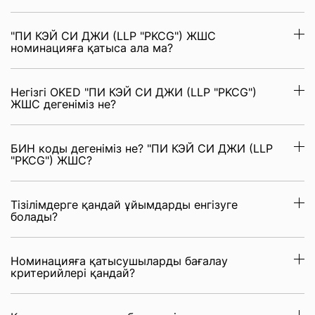
"ПИ КЭЙ СИ ДЖИ (LLP "PKCG") ЖШС
номинацияға қатыса ала ма?
Негізгі OKED "ПИ КЭЙ СИ ДЖИ (LLP "PKCG")
ЖШС дегеніміз не?
БИН коды дегеніміз не? "ПИ КЭЙ СИ ДЖИ (LLP
"PKCG") ЖШС?
Тізілімдерге қандай ұйымдарды енгізуге
болады?
Номинацияға қатысушыларды бағалау
критерийлері қандай?