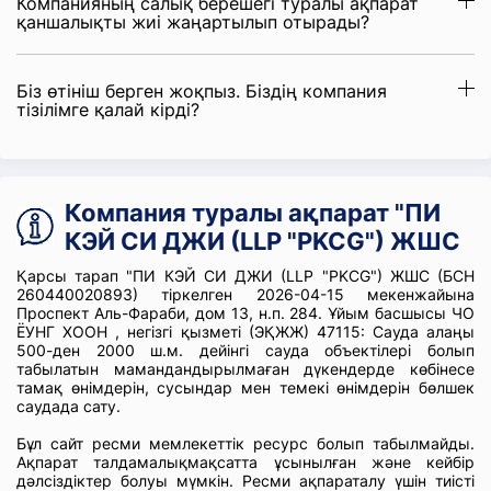
Компанияның салық берешегі туралы ақпарат
қаншалықты жиі жаңартылып отырады?
Біз өтініш берген жоқпыз. Біздің компания
тізілімге қалай кірді?
Компания туралы ақпарат "ПИ
КЭЙ СИ ДЖИ (LLP "PKCG") ЖШС
Қарсы тарап "ПИ КЭЙ СИ ДЖИ (LLP "PKCG") ЖШС (БСН
260440020893) тіркелген 2026-04-15 мекенжайына
Проспект Аль-Фараби, дом 13, н.п. 284. Ұйым басшысы ЧО
ЁУНГ ХООН , негізгі қызметі (ЭҚЖЖ) 47115: Сауда алаңы
500-ден 2000 ш.м. дейінгі сауда объектілері болып
табылатын мамандандырылмаған дүкендерде көбінесе
тамақ өнімдерін, сусындар мен темекі өнімдерін бөлшек
саудада сату.
Бұл сайт ресми мемлекеттік ресурс болып табылмайды.
Ақпарат талдамалықмақсатта ұсынылған және кейбір
дәлсіздіктер болуы мүмкін. Ресми ақпараталу үшін тиісті