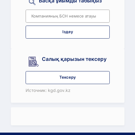
Басқа ұйымды табыңыз
Іздеу
Салық қарызын тексеру
Тексеру
Источник: kgd.gov.kz