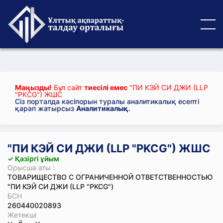
Маңызды!
Бұл сайт
тиесілі емес
"ПИ КЭЙ СИ ДЖИ (LLP
"PKCG") ЖШС
Сіз порталда кәсіпорын туралы аналитикалық есепті
қарап жатырсыз
Аналитикалық
.
"ПИ КЭЙ СИ ДЖИ (LLP "PKCG") ЖШС
✓ Қазіргі ұйым
Орысша аты :
ТОВАРИЩЕСТВО С ОГРАНИЧЕННОЙ ОТВЕТСТВЕННОСТЬЮ
"ПИ КЭЙ СИ ДЖИ (LLP "PKCG")
БСН
260440020893
Жетекші