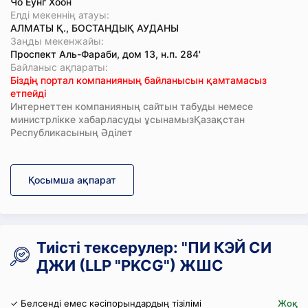
Чо Ёунг Хоон
Елді мекеннің атауы:
АЛМАТЫ Қ., БОСТАНДЫҚ АУДАНЫ
Заңды мекенжайы:
Проспект Аль-Фараби, дом 13, н.п. 284'
Байланыс ақпараты:
Біздің портал компанияның байланысын қамтамасыз
етпейді
Интернеттен компанияның сайтын табуды немесе
министрлікке хабарласуды ұсынамызҚазақстан
Республикасының Әділет
Қосымша ақпарат
Тиісті тексерулер: "ПИ КЭЙ СИ
ДЖИ (LLP "PKCG") ЖШС
✓ Белсенді емес кәсіпорындардың тізілімі
Жоқ