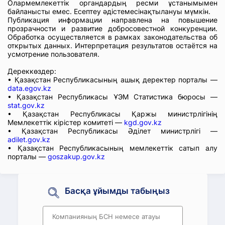
Олармемлекеттік органдардың ресми ұстанымымен
байланысты емес. Есептеу әдістемесінақтылануы мүмкін.
Публикация информации направлена на повышение
прозрачности и развитие добросовестной конкуренции.
Обработка осуществляется в рамках законодательства об
открытых данных. Интерпретация результатов остаётся на
усмотрение пользователя.
Дереккөздер:
• Қазақстан Республикасының ашық деректер порталы —
data.egov.kz
• Қазақстан Республикасы ҰЭМ Статистика бюросы —
stat.gov.kz
• Қазақстан Республикасы Қаржы министрлігінің
Мемлекеттік кірістер комитеті —
kgd.gov.kz
• Қазақстан Республикасы Әділет министрлігі —
adilet.gov.kz
• Қазақстан Республикасының мемлекеттік сатып алу
порталы —
goszakup.gov.kz
Басқа ұйымды табыңыз