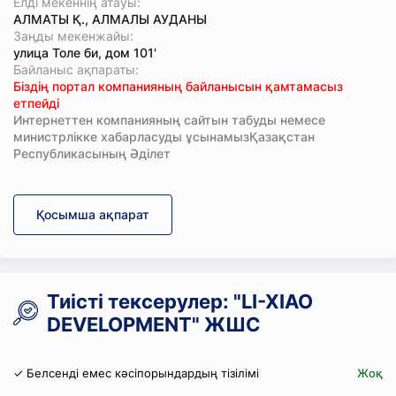
Елді мекеннің атауы:
АЛМАТЫ Қ., АЛМАЛЫ АУДАНЫ
Заңды мекенжайы:
улица Толе би, дом 101'
Байланыс ақпараты:
Біздің портал компанияның байланысын қамтамасыз
етпейді
Интернеттен компанияның сайтын табуды немесе
министрлікке хабарласуды ұсынамызҚазақстан
Республикасының Әділет
Қосымша ақпарат
Тиісті тексерулер: "LI-XIAO
DEVELOPMENT" ЖШС
✓ Белсенді емес кәсіпорындардың тізілімі
Жоқ