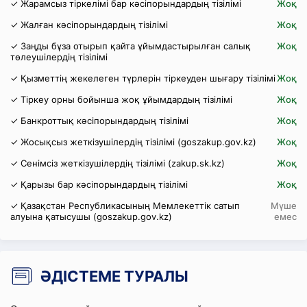
✓ Жарамсыз тіркелімі бар кәсіпорындардың тізілімі
Жоқ
✓ Жалған кәсіпорындардың тізілімі
Жоқ
✓ Заңды бұза отырып қайта ұйымдастырылған салық
Жоқ
төлеушілердің тізілімі
✓ Қызметтің жекелеген түрлерін тіркеуден шығару тізілімі
Жоқ
✓ Тіркеу орны бойынша жоқ ұйымдардың тізілімі
Жоқ
✓ Банкроттық кәсіпорындардың тізілімі
Жоқ
✓ Жосықсыз жеткізушілердің тізілімі (goszakup.gov.kz)
Жоқ
✓ Сенімсіз жеткізушілердің тізілімі (zakup.sk.kz)
Жоқ
✓ Қарызы бар кәсіпорындардың тізілімі
Жоқ
✓ Қазақстан Республикасының Мемлекеттік сатып
Мүше
алуына қатысушы (goszakup.gov.kz)
емес
ӘДІСТЕМЕ ТУРАЛЫ