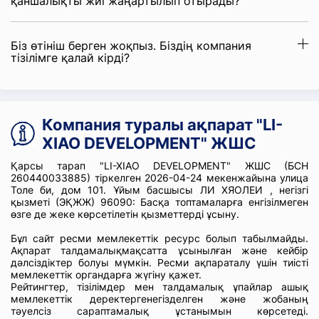
қаншалықты жиі жаңартылып отырады?
Біз өтініш берген жоқпыз. Біздің компания
тізілімге қалай кірді?
Компания туралы ақпарат "LI-
XIAO DEVELOPMENT" ЖШС
Қарсы тарап "LI-XIAO DEVELOPMENT" ЖШС (БСН
260440033885) тіркелген 2026-04-24 мекенжайына улица
Толе би, дом 101. Ұйым басшысы ЛИ ХЯОЛЕИ , негізгі
қызметі (ЭҚЖЖ) 96090: Басқа топтамаларға енгізілмеген
өзге де жеке көрсетілетін қызметтерді ұсыну.
Бұл сайт ресми мемлекеттік ресурс болып табылмайды.
Ақпарат талдамалықмақсатта ұсынылған және кейбір
дәлсіздіктер болуы мүмкін. Ресми ақпараталу үшін тиісті
мемлекеттік органдарға жүгіну қажет.
Рейтингтер, тізілімдер мен талдамалық ұпайлар ашық
мемлекеттік деректергенегізделген және жобаның
тәуелсіз сараптамалық ұстанымын көрсетеді.