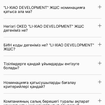
"LI-XIAO DEVELOPMENT" ЖШС номинацияға
қатыса ала ма?
Негізгі OKED "LI-XIAO DEVELOPMENT" ЖШС
дегеніміз не?
БИН коды дегеніміз не? "LI-XIAO DEVELOPMENT"
ЖШС?
Тізілімдерге қандай ұйымдарды енгізуге
болады?
Номинацияға қатысушыларды бағалау
критерийлері қандай?
Компанияның салық берешегі туралы ақпарат