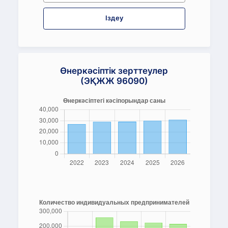
Іздеу
Өнеркәсіптік зерттеулер
(ЭҚЖЖ 96090)