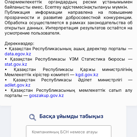
Олармемлекеттік органдардың ресми ұстанымымен
байланысты емес. Есептеу әдістемесінақтылануы мүмкін.
Публикация информации направлена на повышение
прозрачности и развитие добросовестной конкуренции.
Обработка осуществляется в рамках законодательства об
открытых данных. Интерпретация результатов остаётся на
усмотрение пользователя.
Дереккөздер:
• Қазақстан Республикасының ашық деректер порталы —
data.egov.kz
• Қазақстан Республикасы ҰЭМ Статистика бюросы —
stat.gov.kz
• Қазақстан Республикасы Қаржы министрлігінің
Мемлекеттік кірістер комитеті —
kgd.gov.kz
• Қазақстан Республикасы Әділет министрлігі —
adilet.gov.kz
• Қазақстан Республикасының мемлекеттік сатып алу
порталы —
goszakup.gov.kz
Басқа ұйымды табыңыз