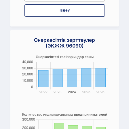
Іздеу
Өнеркәсіптік зерттеулер
(ЭҚЖЖ 96090)