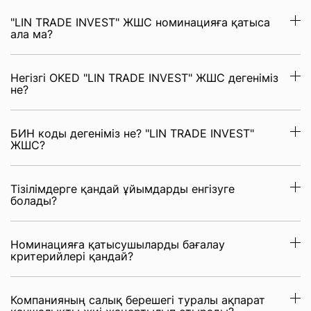
"LIN TRADE INVEST" ЖШС номинацияға қатыса
ала ма?
Негізгі OKED "LIN TRADE INVEST" ЖШС дегеніміз
не?
БИН коды дегеніміз не? "LIN TRADE INVEST"
ЖШС?
Тізілімдерге қандай ұйымдарды енгізуге
болады?
Номинацияға қатысушыларды бағалау
критерийлері қандай?
Компанияның салық берешегі туралы ақпарат