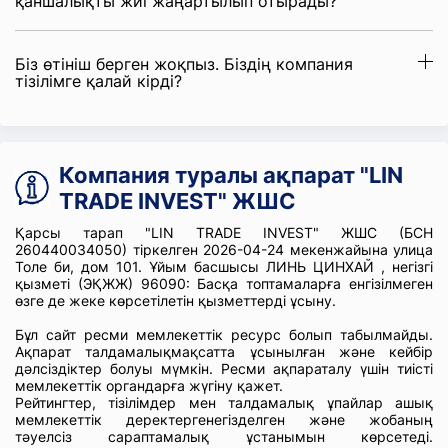
қаншалықты жиі жаңартылып отырады?
Біз өтініш берген жоқпыз. Біздің компания
тізілімге қалай кірді?
Компания туралы ақпарат "LIN
TRADE INVEST" ЖШС
Қарсы тарап "LIN TRADE INVEST" ЖШС (БСН
260440034050) тіркелген 2026-04-24 мекенжайына улица
Толе би, дом 101. Ұйым басшысы ЛИНЬ ЦИНХАЙ , негізгі
қызметі (ЭҚЖЖ) 96090: Басқа топтамаларға енгізілмеген
өзге де жеке көрсетілетін қызметтерді ұсыну.
Бұл сайт ресми мемлекеттік ресурс болып табылмайды.
Ақпарат талдамалықмақсатта ұсынылған және кейбір
дәлсіздіктер болуы мүмкін. Ресми ақпараталу үшін тиісті
мемлекеттік органдарға жүгіну қажет.
Рейтингтер, тізілімдер мен талдамалық ұпайлар ашық
мемлекеттік деректергенегізделген және жобаның
тәуелсіз сараптамалық ұстанымын көрсетеді.