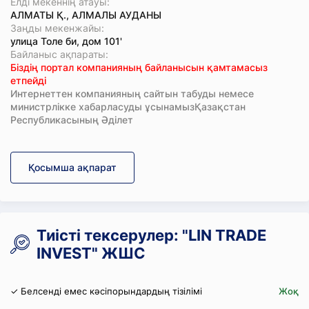
Елді мекеннің атауы:
АЛМАТЫ Қ., АЛМАЛЫ АУДАНЫ
Заңды мекенжайы:
улица Толе би, дом 101'
Байланыс ақпараты:
Біздің портал компанияның байланысын қамтамасыз
етпейді
Интернеттен компанияның сайтын табуды немесе
министрлікке хабарласуды ұсынамызҚазақстан
Республикасының Әділет
Қосымша ақпарат
Тиісті тексерулер: "LIN TRADE
INVEST" ЖШС
✓ Белсенді емес кәсіпорындардың тізілімі
Жоқ