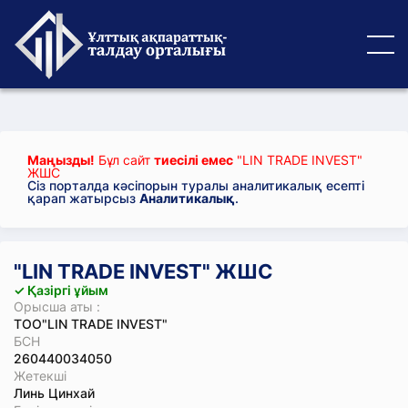
Маңызды!
Бұл сайт
тиесілі емес
"LIN TRADE INVEST"
ЖШС
Сіз порталда кәсіпорын туралы аналитикалық есепті
қарап жатырсыз
Аналитикалық
.
"LIN TRADE INVEST" ЖШС
✓ Қазіргі ұйым
Орысша аты :
ТОО"LIN TRADE INVEST"
БСН
260440034050
Жетекші
Линь Цинхай