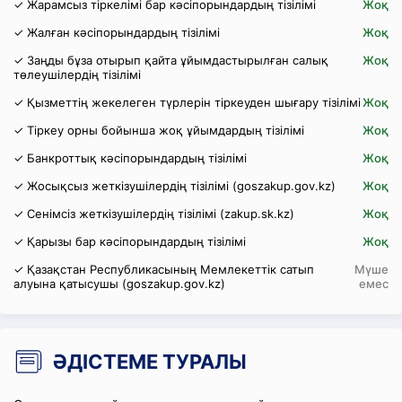
✓ Жарамсыз тіркелімі бар кәсіпорындардың тізілімі
Жоқ
✓ Жалған кәсіпорындардың тізілімі
Жоқ
✓ Заңды бұза отырып қайта ұйымдастырылған салық
Жоқ
төлеушілердің тізілімі
✓ Қызметтің жекелеген түрлерін тіркеуден шығару тізілімі
Жоқ
✓ Тіркеу орны бойынша жоқ ұйымдардың тізілімі
Жоқ
✓ Банкроттық кәсіпорындардың тізілімі
Жоқ
✓ Жосықсыз жеткізушілердің тізілімі (goszakup.gov.kz)
Жоқ
✓ Сенімсіз жеткізушілердің тізілімі (zakup.sk.kz)
Жоқ
✓ Қарызы бар кәсіпорындардың тізілімі
Жоқ
✓ Қазақстан Республикасының Мемлекеттік сатып
Мүше
алуына қатысушы (goszakup.gov.kz)
емес
ӘДІСТЕМЕ ТУРАЛЫ