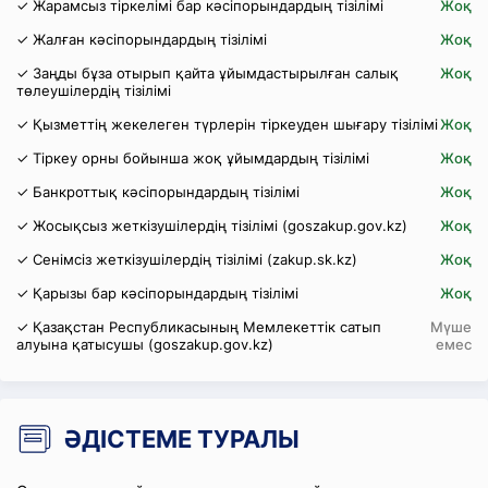
✓ Жарамсыз тіркелімі бар кәсіпорындардың тізілімі
Жоқ
✓ Жалған кәсіпорындардың тізілімі
Жоқ
✓ Заңды бұза отырып қайта ұйымдастырылған салық
Жоқ
төлеушілердің тізілімі
✓ Қызметтің жекелеген түрлерін тіркеуден шығару тізілімі
Жоқ
✓ Тіркеу орны бойынша жоқ ұйымдардың тізілімі
Жоқ
✓ Банкроттық кәсіпорындардың тізілімі
Жоқ
✓ Жосықсыз жеткізушілердің тізілімі (goszakup.gov.kz)
Жоқ
✓ Сенімсіз жеткізушілердің тізілімі (zakup.sk.kz)
Жоқ
✓ Қарызы бар кәсіпорындардың тізілімі
Жоқ
✓ Қазақстан Республикасының Мемлекеттік сатып
Мүше
алуына қатысушы (goszakup.gov.kz)
емес
ӘДІСТЕМЕ ТУРАЛЫ