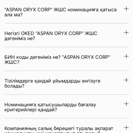
"ASPAN ORYX CORP" ЖШС номинацияға қатыса
ала ма?
Негізгі OKED "ASPAN ORYX CORP" ЖШС
дегеніміз не?
БИН коды дегеніміз не? "ASPAN ORYX CORP"
ЖШС?
Тізілімдерге қандай ұйымдарды енгізуге
болады?
Номинацияға қатысушыларды бағалау
критерийлері қандай?
Компанияның салық берешегі туралы ақпарат