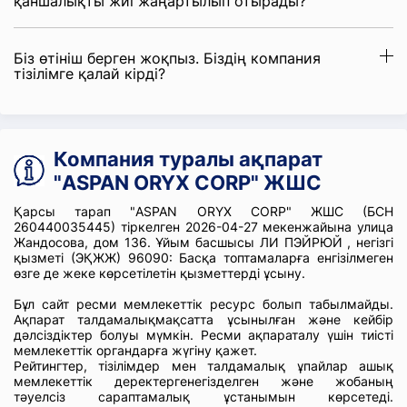
қаншалықты жиі жаңартылып отырады?
Біз өтініш берген жоқпыз. Біздің компания
тізілімге қалай кірді?
Компания туралы ақпарат
"ASPAN ORYX CORP" ЖШС
Қарсы тарап "ASPAN ORYX CORP" ЖШС (БСН
260440035445) тіркелген 2026-04-27 мекенжайына улица
Жандосова, дом 136. Ұйым басшысы ЛИ ПЭЙРЮЙ , негізгі
қызметі (ЭҚЖЖ) 96090: Басқа топтамаларға енгізілмеген
өзге де жеке көрсетілетін қызметтерді ұсыну.
Бұл сайт ресми мемлекеттік ресурс болып табылмайды.
Ақпарат талдамалықмақсатта ұсынылған және кейбір
дәлсіздіктер болуы мүмкін. Ресми ақпараталу үшін тиісті
мемлекеттік органдарға жүгіну қажет.
Рейтингтер, тізілімдер мен талдамалық ұпайлар ашық
мемлекеттік деректергенегізделген және жобаның
тәуелсіз сараптамалық ұстанымын көрсетеді.