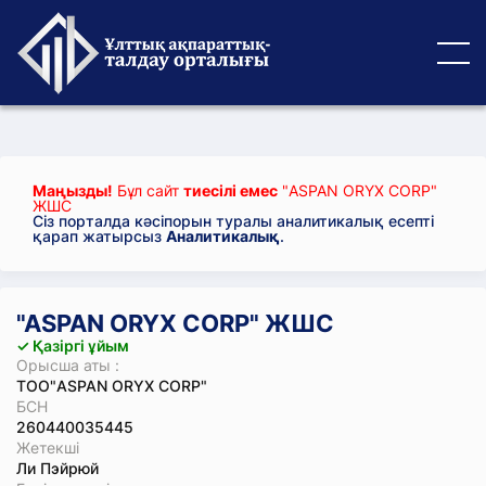
Маңызды!
Бұл сайт
тиесілі емес
"ASPAN ORYX CORP"
ЖШС
Сіз порталда кәсіпорын туралы аналитикалық есепті
қарап жатырсыз
Аналитикалық
.
"ASPAN ORYX CORP" ЖШС
✓ Қазіргі ұйым
Орысша аты :
ТОО"ASPAN ORYX CORP"
БСН
260440035445
Жетекші
Ли Пэйрюй