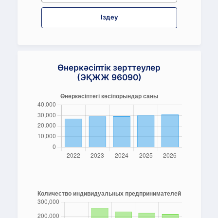
Іздеу
Өнеркәсіптік зерттеулер
(ЭҚЖЖ 96090)