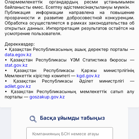
Олармемлекеттік органдардың ресми ұстанымымен
байланысты емес. Есептеу әдістемесінақтылануы мүмкін.
Публикация информации направлена на повышение
прозрачности и развитие добросовестной конкуренции.
Обработка осуществляется в рамках законодательства об
открытых данных. Интерпретация результатов остаётся на
усмотрение пользователя.
Дереккөздер:
• Қазақстан Республикасының ашық деректер порталы —
data.egov.kz
• Қазақстан Республикасы ҰЭМ Статистика бюросы —
stat.gov.kz
• Қазақстан Республикасы Қаржы министрлігінің
Мемлекеттік кірістер комитеті —
kgd.gov.kz
• Қазақстан Республикасы Әділет министрлігі —
adilet.gov.kz
• Қазақстан Республикасының мемлекеттік сатып алу
порталы —
goszakup.gov.kz
Басқа ұйымды табыңыз