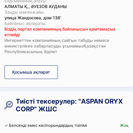
Елді мекеннің атауы:
АЛМАТЫ Қ., ӘУЕЗОВ АУДАНЫ
Заңды мекенжайы:
улица Жандосова, дом 136'
Байланыс ақпараты:
Біздің портал компанияның байланысын қамтамасыз
етпейді
Интернеттен компанияның сайтын табуды немесе
министрлікке хабарласуды ұсынамызҚазақстан
Республикасының Әділет
Қосымша ақпарат
Тиісті тексерулер: "ASPAN ORYX
CORP" ЖШС
✓ Белсенді емес кәсіпорындардың тізілімі
Жоқ