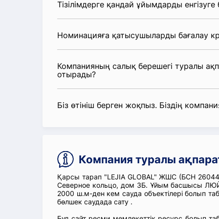
Тізілімдерге қандай ұйымдарды енгізуге
Номинацияға қатысушыларды бағалау кр
Компанияның салық берешегі туралы ақ
отырады?
Біз өтініш берген жоқпыз. Біздің компания
Компания туралы ақпара
Қарсы тарап "LEJIA GLOBAL" ЖШС (БСН 26044
Северное кольцо, дом 3Б. Ұйым басшысы ЛЮЙ 
2000 ш.м-ден кем сауда объектілері болып т
бөлшек саудада сату .
Бұл сайт ресми мемлекеттік ресурс болып т