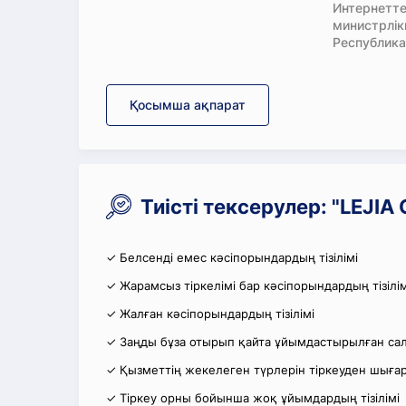
Интернетте
министрлі
Республика
Қосымша ақпарат
Тиісті тексерулер: "LEJI
✓ Белсенді емес кәсіпорындардың тізілімі
✓ Жарамсыз тіркелімі бар кәсіпорындардың тізілім
✓ Жалған кәсіпорындардың тізілімі
✓ Заңды бұза отырып қайта ұйымдастырылған салы
✓ Қызметтің жекелеген түрлерін тіркеуден шығару
✓ Тіркеу орны бойынша жоқ ұйымдардың тізілімі