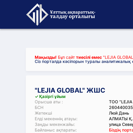
Маңызды!
Бұл сайт
тиесілі емес
"LEJIA GLOBA
Сіз порталда кәсіпорын туралы аналитикалық
"LEJIA GLOBAL" ЖШС
✓ Қазіргі ұйым
Орысша аты :
ТОО "LEJIA
БСН
260440035
Жетекші
Люй Дань
Елді мекеннің атауы:
АЛМАТЫ Қ.
Заңды мекенжайы:
улица Севе
Байланыс ақпараты:
Біздің пор