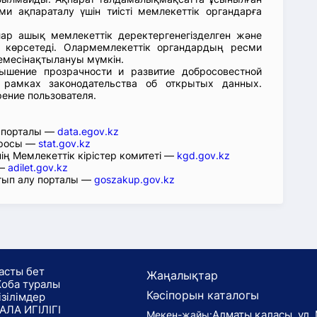
ми ақпараталу үшін тиісті мемлекеттік органдарға
лар ашық мемлекеттік деректергенегізделген және
 көрсетеді. Олармемлекеттік органдардың ресми
емесінақтылануы мүмкін.
ышение прозрачности и развитие добросовестной
 рамках законодательства об открытых данных.
рение пользователя.
р порталы —
data.egov.kz
юросы —
stat.gov.kz
ің Мемлекеттік кірістер комитеті —
kgd.gov.kz
 —
adilet.gov.kz
тып алу порталы —
goszakup.gov.kz
асты бет
Жаңалықтар
оба туралы
Кәсіпорын каталогы
ізілімдер
АЛА ИГІЛІГІ
Алматы қаласы, ул. 
Мекен-жайы: