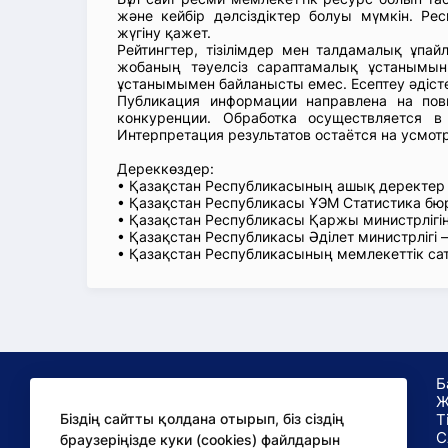
және кейбір дәлсіздіктер болуы мүмкін. Рес
жүгіну қажет.
Рейтингтер, тізілімдер мен талдамалық ұпай
жобаның тәуелсіз сараптамалық ұстанымын
ұстанымымен байланысты емес. Есептеу әдіст
Публикация информации направлена на пов
конкуренции. Обработка осуществляется в
Интерпретация результатов остаётся на усмот
Дереккөздер:
• Қазақстан Республикасының ашық деректе
• Қазақстан Республикасы ҰЭМ Статистика б
• Қазақстан Республикасы Қаржы министрлігін
• Қазақстан Республикасы Әділет министрлігі
• Қазақстан Республикасының мемлекеттік са
Б
Ж
Т
Біздің сайтты қолдана отырып, біз сіздің
С
браузеріңізде куки (cookies) файлдарын