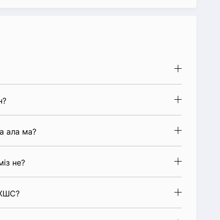
н?
а ала ма?
міз не?
 ЖШС?