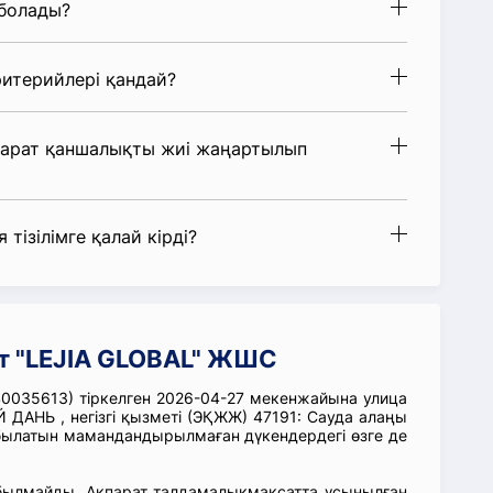
 болады?
итерийлері қандай?
парат қаншалықты жиі жаңартылып
 тізілімге қалай кірді?
т "LEJIA GLOBAL" ЖШС
0035613) тіркелген 2026-04-27 мекенжайына улица
ДАНЬ , негізгі қызметі (ЭҚЖЖ) 47191: Сауда алаңы
абылатын мамандандырылмаған дүкендердегі өзге де
абылмайды. Ақпарат талдамалықмақсатта ұсынылған