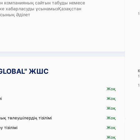
н компанияның сайтын табуды немесе
кке хабарласуды ұсынамызҚазақстан
сының Әділет
A GLOBAL" ЖШС
Жоқ
і
Жоқ
Жоқ
қ төлеушілердің тізілімі
Жоқ
 тізілімі
Жоқ
Жоқ