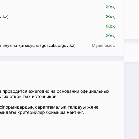
Жоқ
v.kz)
Жоқ
Жоқ
Жоқ
 алуына қатысушы (goszakup.gov.kz)
Мүше емес
ы проводится ежегодно на основании официальных
угих открытых источников.
: Кәсіпорындардың сараптамалық талдауы және
сындағы критерийлер бойынша Рейтинг.