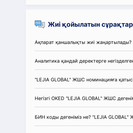
Жиі қойылатын сұрақтар
Ақпарат қаншалықты жиі жаңартылады?
Аналитика қандай деректерге негізделге
"LEJIA GLOBAL" ЖШС номинацияға қатыс
Негізгі OKED "LEJIA GLOBAL" ЖШС дегені
БИН коды дегеніміз не? "LEJIA GLOBAL"