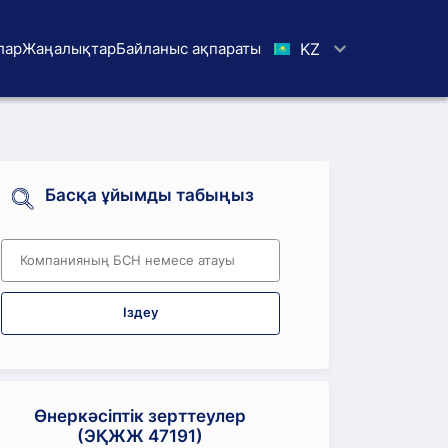
лар
Жаңалықтар
Байланыс ақпараты
KZ
Басқа ұйымды табыңыз
Іздеу
Өнеркәсіптік зерттеулер
(ЭҚЖЖ 47191)