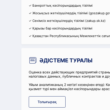
✓ Банкроттық кәсіпорындардың тізілімі
✓ Жосықсыз жеткізушілердің тізілімі (goszakup.go
✓ Сенімсіз жеткізушілердің тізілімі (zakup.sk.kz)
✓ Қарызы бар кәсіпорындардың тізілімі
✓ Қазақстан Республикасының Мемлекеттік сатып
ӘДІСТЕМЕ ТУРАЛЫ
Оценка всех действующих предприятий стран
налоговых данных, публичных контрактов и др
Ұйым аналитиканың 2 негізгі кезеңінен өтеді
қызмет түрі мен аймақ/ел кәсіпорындары ара
Толығырақ