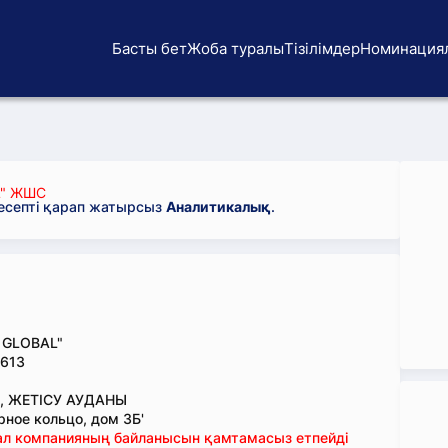
Басты бет
Жоба туралы
Тізілімдер
Номинация
L" ЖШС
 есепті қарап жатырсыз
Аналитикалық
.
 GLOBAL"
613
, ЖЕТІСУ АУДАНЫ
рное кольцо, дом 3Б'
тал компанияның байланысын қамтамасыз етпейді