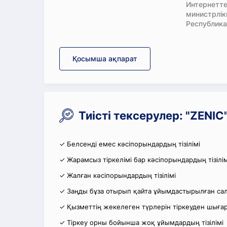
Интернетте
министрлі
Республика
Қосымша ақпарат
Тиісті тексерулер: "ZENI
✓ Белсенді емес кәсіпорындардың тізілімі
✓ Жарамсыз тіркелімі бар кәсіпорындардың тізілім
✓ Жалған кәсіпорындардың тізілімі
✓ Заңды бұза отырып қайта ұйымдастырылған салы
✓ Қызметтің жекелеген түрлерін тіркеуден шығару
✓ Тіркеу орны бойынша жоқ ұйымдардың тізілімі