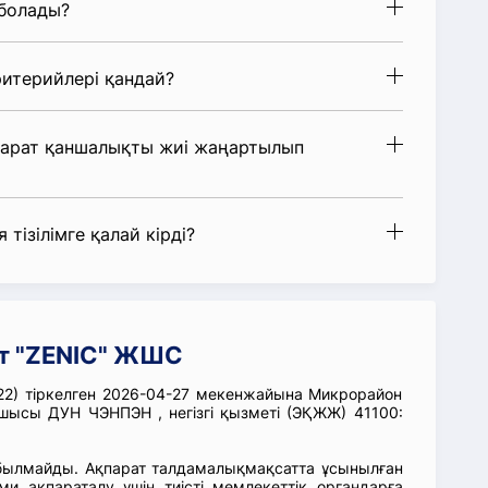
 болады?
итерийлері қандай?
парат қаншалықты жиі жаңартылып
 тізілімге қалай кірді?
т "ZENIC" ЖШС
2) тіркелген 2026-04-27 мекенжайына Микрорайон
сшысы ДУН ЧЭНПЭН , негізгі қызметі (ЭҚЖЖ) 41100:
абылмайды. Ақпарат талдамалықмақсатта ұсынылған
ми ақпараталу үшін тиісті мемлекеттік органдарға