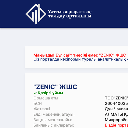
Маңызды!
Бұл сайт
тиесілі емес
"ZENIC" ЖШС
Сіз порталда кәсіпорын туралы аналитикалық
"ZENIC" ЖШС
✓ Қазіргі ұйым
Орысша аты :
ТОО"ZENIC
БСН
260440035
Жетекші
Дун Чэнпэн
Елді мекеннің атауы:
АЛМАТЫ Қ.
Заңды мекенжайы:
Микрорайон
Байланыс ақпараты:
Біздің пор