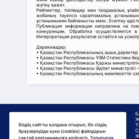
жүгіну қажет.
Рейтингтер, тізілімдер мен талдамалық ұпай
жобаның тәуелсіз сараптамалық ұстанымын
ұстанымымен байланысты емес. Есептеу әдіст
Публикация информации направлена на пов
конкуренции. Обработка осуществляется в
Интерпретация результатов остаётся на усмот
Дереккөздер:
• Қазақстан Республикасының ашық деректе
• Қазақстан Республикасы ҰЭМ Статистика б
• Қазақстан Республикасы Қаржы министрлігін
• Қазақстан Республикасы Әділет министрлігі
• Қазақстан Республикасының мемлекеттік са
Б
Ж
Т
Біздің сайтты қолдана отырып, біз сіздің
С
браузеріңізде куки (cookies) файлдарын
сақтай алатынымызға келісесіз.
Толығырақ