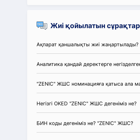
Жиі қойылатын сұрақтар
Ақпарат қаншалықты жиі жаңартылады?
Аналитика қандай деректерге негізделге
"ZENIC" ЖШС номинацияға қатыса ала м
Негізгі OKED "ZENIC" ЖШС дегеніміз не?
БИН коды дегеніміз не? "ZENIC" ЖШС?