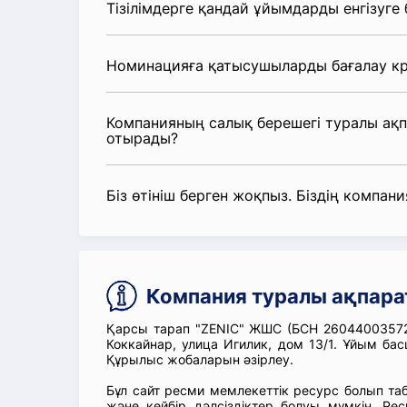
Тізілімдерге қандай ұйымдарды енгізуге
Номинацияға қатысушыларды бағалау кр
Компанияның салық берешегі туралы ақ
отырады?
Біз өтініш берген жоқпыз. Біздің компания
Компания туралы ақпара
Қарсы тарап "ZENIC" ЖШС (БСН 26044003572
Коккайнар, улица Игилик, дом 13/1. Ұйым ба
Құрылыс жобаларын әзірлеу.
Бұл сайт ресми мемлекеттік ресурс болып т
және кейбір дәлсіздіктер болуы мүмкін. Рес