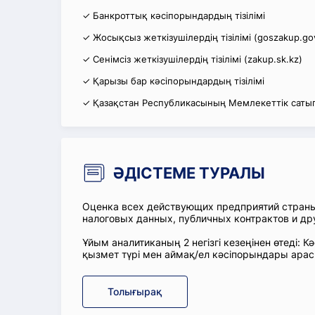
✓ Банкроттық кәсіпорындардың тізілімі
✓ Жосықсыз жеткізушілердің тізілімі (goszakup.go
✓ Сенімсіз жеткізушілердің тізілімі (zakup.sk.kz)
✓ Қарызы бар кәсіпорындардың тізілімі
✓ Қазақстан Республикасының Мемлекеттік сатып
ӘДІСТЕМЕ ТУРАЛЫ
Оценка всех действующих предприятий стран
налоговых данных, публичных контрактов и др
Ұйым аналитиканың 2 негізгі кезеңінен өтеді
қызмет түрі мен аймақ/ел кәсіпорындары ара
Толығырақ