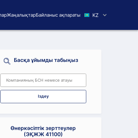
лар
Жаңалықтар
Байланыс ақпараты
KZ
Басқа ұйымды табыңыз
Іздеу
Өнеркәсіптік зерттеулер
(ЭҚЖЖ 41100)