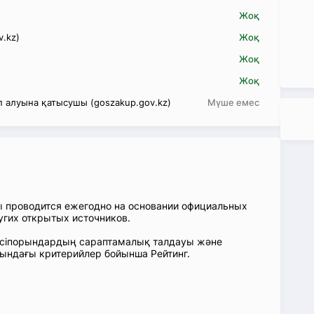
Жоқ
v.kz)
Жоқ
Жоқ
Жоқ
 алуына қатысушы (goszakup.gov.kz)
Мүше емес
ы проводится ежегодно на основании официальных
угих открытых источников.
: Кәсіпорындардың сараптамалық талдауы және
сындағы критерийлер бойынша Рейтинг.