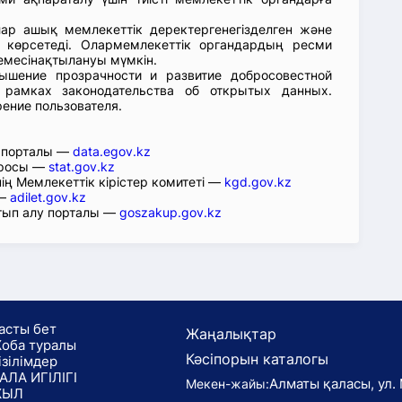
лар ашық мемлекеттік деректергенегізделген және
 көрсетеді. Олармемлекеттік органдардың ресми
емесінақтылануы мүмкін.
ышение прозрачности и развитие добросовестной
 рамках законодательства об открытых данных.
рение пользователя.
р порталы —
data.egov.kz
юросы —
stat.gov.kz
ің Мемлекеттік кірістер комитеті —
kgd.gov.kz
 —
adilet.gov.kz
тып алу порталы —
goszakup.gov.kz
асты бет
Жаңалықтар
оба туралы
Кәсіпорын каталогы
ізілімдер
АЛА ИГІЛІГІ
Алматы қаласы, ул. 
Мекен-жайы:
ЖЫЛ