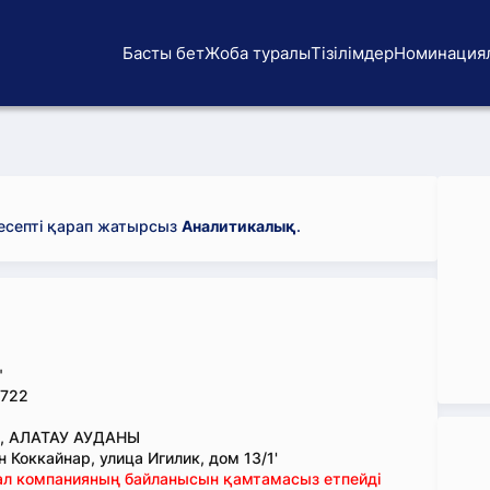
Басты бет
Жоба туралы
Тізілімдер
Номинация
 есепті қарап жатырсыз
Аналитикалық
.
"
722
, АЛАТАУ АУДАНЫ
 Коккайнар, улица Игилик, дом 13/1'
тал компанияның байланысын қамтамасыз етпейді