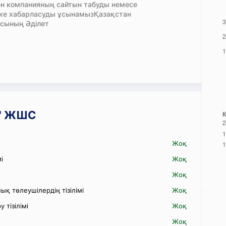
н компанияның сайтын табуды немесе
кке хабарласуды ұсынамызҚазақстан
сының Әділет
C" ЖШС
Жоқ
і
Жоқ
Жоқ
қ төлеушілердің тізілімі
Жоқ
 тізілімі
Жоқ
Жоқ