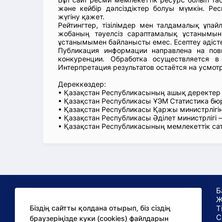
және кейбір дәлсіздіктер болуы мүмкін. Рес
жүгіну қажет.
Рейтингтер, тізілімдер мен талдамалық ұпай
жобаның тәуелсіз сараптамалық ұстанымын
ұстанымымен байланысты емес. Есептеу әдіст
Публикация информации направлена на пов
конкуренции. Обработка осуществляется в
Интерпретация результатов остаётся на усмот
Дереккөздер:
• Қазақстан Республикасының ашық деректе
• Қазақстан Республикасы ҰЭМ Статистика б
• Қазақстан Республикасы Қаржы министрлігін
• Қазақстан Республикасы Әділет министрлігі
• Қазақстан Республикасының мемлекеттік са
Б
Ж
Т
Біздің сайтты қолдана отырып, біз сіздің
С
браузеріңізде куки (cookies) файлдарын