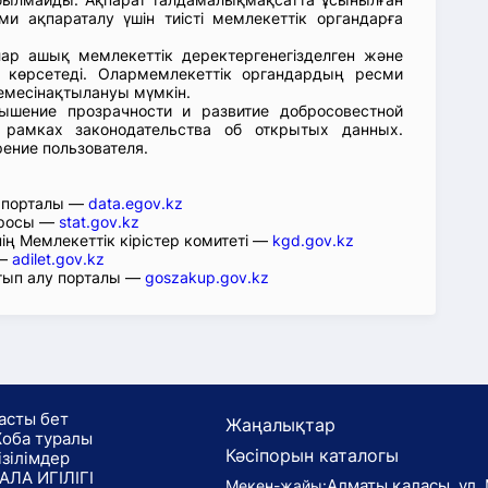
ми ақпараталу үшін тиісті мемлекеттік органдарға
лар ашық мемлекеттік деректергенегізделген және
 көрсетеді. Олармемлекеттік органдардың ресми
емесінақтылануы мүмкін.
ышение прозрачности и развитие добросовестной
 рамках законодательства об открытых данных.
рение пользователя.
р порталы —
data.egov.kz
юросы —
stat.gov.kz
ің Мемлекеттік кірістер комитеті —
kgd.gov.kz
 —
adilet.gov.kz
тып алу порталы —
goszakup.gov.kz
асты бет
Жаңалықтар
оба туралы
Кәсіпорын каталогы
ізілімдер
АЛА ИГІЛІГІ
Алматы қаласы, ул. 
Мекен-жайы: