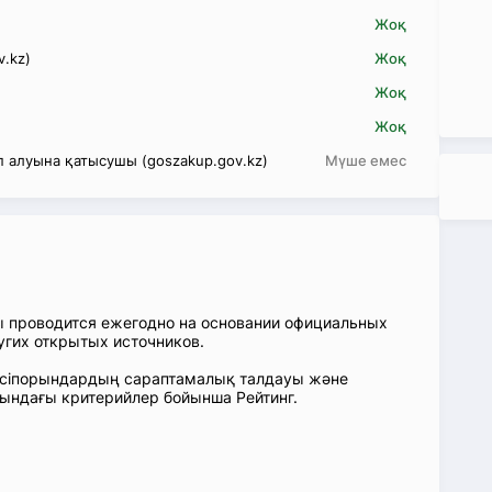
Жоқ
v.kz)
Жоқ
Жоқ
Жоқ
 алуына қатысушы (goszakup.gov.kz)
Мүше емес
ы проводится ежегодно на основании официальных
угих открытых источников.
: Кәсіпорындардың сараптамалық талдауы және
сындағы критерийлер бойынша Рейтинг.