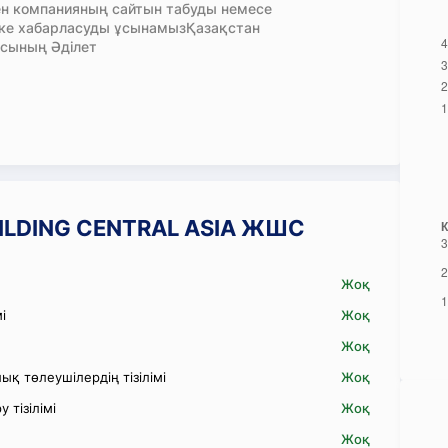
н компанияның сайтын табуды немесе
кке хабарласуды ұсынамызҚазақстан
сының Әділет
BUILDING CENTRAL ASIA ЖШС
Жоқ
і
Жоқ
Жоқ
қ төлеушілердің тізілімі
Жоқ
 тізілімі
Жоқ
Жоқ