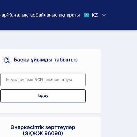
лар
Жаңалықтар
Байланыс ақпараты
KZ
Басқа ұйымды табыңыз
Іздеу
Өнеркәсіптік зерттеулер
(ЭҚЖЖ 96090)