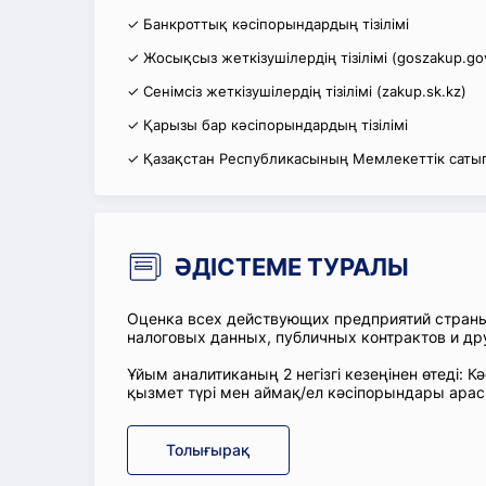
✓ Банкроттық кәсіпорындардың тізілімі
✓ Жосықсыз жеткізушілердің тізілімі (goszakup.go
✓ Сенімсіз жеткізушілердің тізілімі (zakup.sk.kz)
✓ Қарызы бар кәсіпорындардың тізілімі
✓ Қазақстан Республикасының Мемлекеттік сатып
ӘДІСТЕМЕ ТУРАЛЫ
Оценка всех действующих предприятий стран
налоговых данных, публичных контрактов и др
Ұйым аналитиканың 2 негізгі кезеңінен өтеді
қызмет түрі мен аймақ/ел кәсіпорындары ара
Толығырақ