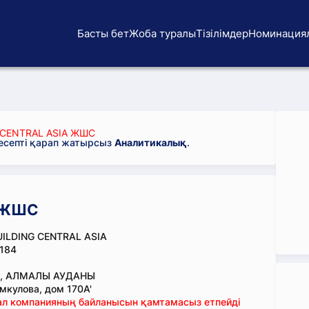
Басты бет
Жоба туралы
Тізілімдер
Номинация
 CENTRAL ASIA ЖШС
 есепті қарап жатырсыз
Аналитикалық
.
A ЖШС
UILDING CENTRAL ASIA
184
., АЛМАЛЫ АУДАНЫ
мкулова, дом 170А'
тал компанияның байланысын қамтамасыз етпейді