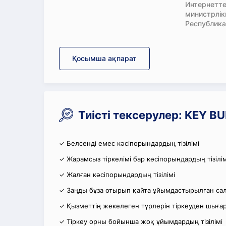
Интернетте
министрлі
Республика
Қосымша ақпарат
Тиісті тексерулер: KEY 
✓ Белсенді емес кәсіпорындардың тізілімі
✓ Жарамсыз тіркелімі бар кәсіпорындардың тізілім
✓ Жалған кәсіпорындардың тізілімі
✓ Заңды бұза отырып қайта ұйымдастырылған салы
✓ Қызметтің жекелеген түрлерін тіркеуден шығару
✓ Тіркеу орны бойынша жоқ ұйымдардың тізілімі