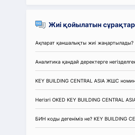
Жиі қойылатын сұрақтар
Ақпарат қаншалықты жиі жаңартылады?
Аналитика қандай деректерге негізделге
KEY BUILDING CENTRAL ASIA ЖШС номина
Негізгі OKED KEY BUILDING CENTRAL ASI
БИН коды дегеніміз не? KEY BUILDING 