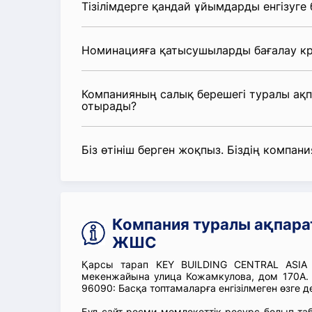
Тізілімдерге қандай ұйымдарды енгізуге
Номинацияға қатысушыларды бағалау кр
Компанияның салық берешегі туралы ақ
отырады?
Біз өтініш берген жоқпыз. Біздің компания
Компания туралы ақпара
ЖШС
Қарсы тарап KEY BUILDING CENTRAL ASIA 
мекенжайына улица Кожамкулова, дом 170А. 
96090: Басқа топтамаларға енгізілмеген өзге д
Бұл сайт ресми мемлекеттік ресурс болып т