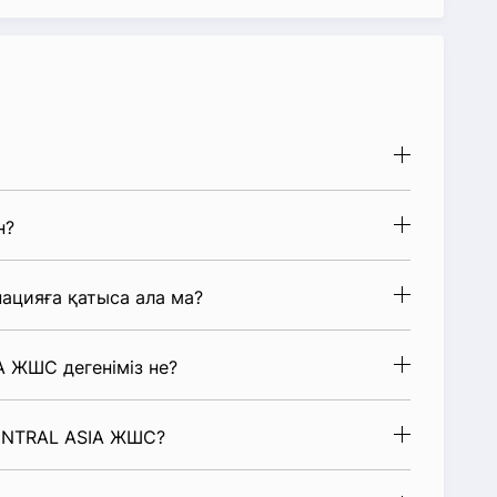
н?
цияға қатыса ала ма?
A ЖШС дегеніміз не?
CENTRAL ASIA ЖШС?