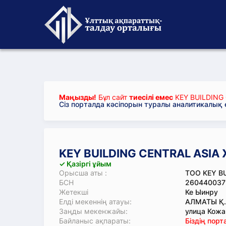
Маңызды!
Бұл сайт
тиесілі емес
KEY BUILDING
Сіз порталда кәсіпорын туралы аналитикалық
KEY BUILDING CENTRAL ASI
✓ Қазіргі ұйым
Орысша аты :
ТОО KEY B
БСН
260440037
Жетекші
Ке Ыинру
Елді мекеннің атауы:
АЛМАТЫ Қ
Заңды мекенжайы:
улица Кожа
Байланыс ақпараты:
Біздің пор