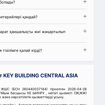
 болады?
итерийлері қандай?
парат қаншалықты жиі жаңартылып
 тізілімге қалай кірді?
т KEY BUILDING CENTRAL ASIA
ЖШС (БСН 260440037184) тіркелген 2026-04-28
Ұйым басшысы КЕ ЫИНРУ , негізгі қызметі (ЭҚЖЖ)
е жеке көрсетілетін қызметтерді ұсыну.
абылмайды. Ақпарат талдамалықмақсатта ұсынылған